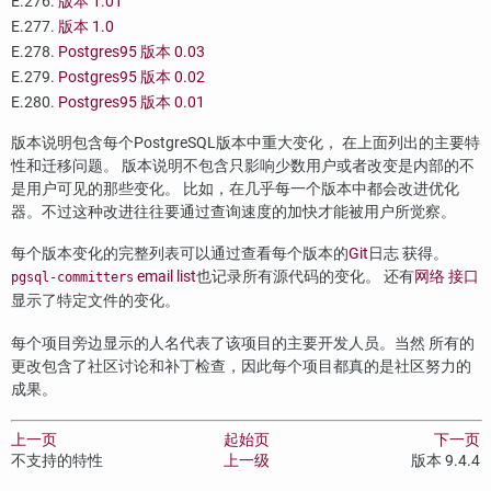
E.276.
版本 1.01
E.277.
版本 1.0
E.278.
Postgres95
版本 0.03
E.279.
Postgres95
版本 0.02
E.280.
Postgres95
版本 0.01
版本说明包含每个
PostgreSQL
版本中重大变化， 在上面列出的主要特
性和迁移问题。 版本说明不包含只影响少数用户或者改变是内部的不
是用户可见的那些变化。 比如，在几乎每一个版本中都会改进优化
器。不过这种改进往往要通过查询速度的加快才能被用户所觉察。
每个版本变化的完整列表可以通过查看每个版本的
Git
日志 获得。
email list
也记录所有源代码的变化。 还有
网络 接口
pgsql-committers
显示了特定文件的变化。
每个项目旁边显示的人名代表了该项目的主要开发人员。当然 所有的
更改包含了社区讨论和补丁检查，因此每个项目都真的是社区努力的
成果。
上一页
起始页
下一页
不支持的特性
上一级
版本 9.4.4