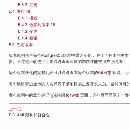
E.3.2. 变更
E.4. 发布 18
E.4.1. 概述
E.4.2. 迁移到版本 18
E.4.3. 变更
E.4.4. 致谢
E.5. 先前版本
版本说明包含每个
PostgreSQL
版本中重大变化， 在上面列出的主要
器。不过这种改进往往要通过查询速度的加快才能被用户 所觉察。
每个版本变化的完整列表可以通过查看每个版本的
Git
日志 获得。
pg
每个项目旁边显示的人名代表了该项目的主要开发人员。当然所有的
发布说明中的章节标记(§)链接到
gitweb
页面，这些页面显示了与发
上一页
D.3. XML限制和符合性