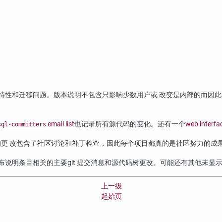
特性和迁移问题。版本说明不包含只影响少数用户或 改变是内部的而因
email list
也记录所有源代码的变化。还有一个
web interfa
sql-committers
更 改包含了社区讨论和补丁检查，因此每个项目都真的是社区努力的成
布说明条目相关的主要
git
提交消息和源代码树更改。可能还有其他未显
上一级
起始页