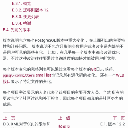
E.3.1. 概览
E.3.2. 迁移到版本 12
E.3.3. 变更列表
E.3.4. 鸣谢
E.4. 先前的版本
版本说明包含每个
PostgreSQL
版本中重大变化， 在上面列出的主要特
性和迁移问题。 版本说明不包含只影响少数用户或者改变是内部的不
是用户可见的那些变化。 比如，在几乎每一个版本中都会改进优化
器。不过这种改进往往要通过查询速度的加快才能被用户所觉察。
每个版本变化的完整列表可以通过查看每个版本的
Git
日志 获得。
email list
也记录所有源代码的变化。 还有一个
WEB
pgsql-committers
接口
显示了特定文件的变化。
每个项目旁边显示的人名代表了该项目的主要开发人员。当然 所有的
更改包含了社区讨论和补丁检查，因此每个项目都真的是社区努力的
成果。
上一页
上一级
下一页
D.3. XML对于SQL的限制和
E.1. 版本 12.2
起始页