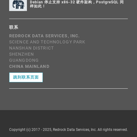
Debian 停止支持 x86-32 硬件架构，PostgreSQL 同
样如此！
联系
REDROCK DATA SERVICES, INC.
SCIENCE AND TECHNOLOGY PARK
NANSHAN DISTRICT
SHENZHEN
GUANGDONG
CHINA MAINLAND
跳到联系页面
Copyright (c) 2017 - 2025, Redrock Data Services, Inc. All rights reserved.