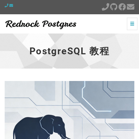
切
换
PostgreSQL
导
教
航
程
PostgreSQL 教程
-
跳
到
主
页