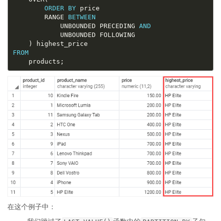
ORDER
BY
        RANGE 
BETWEEN
            UNBOUNDED PRECEDING 
AND
FROM
在这个例子中：