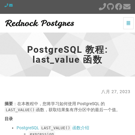
切
换
PostgreSQL
导
教
航
程:
PostgreSQL 教程:
last_value
函
last_value 函数
数
-
跳
到
主
页
八月 27, 2023
摘要
：在本教程中，您将学习如何使用 PostgreSQL 的
函数，获取结果集有序分区中的最后一个值。
LAST_VALUE()
目录
PostgreSQL
函数介绍
LAST_VALUE()
expression