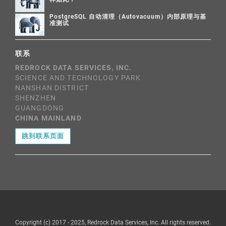
PostgreSQL 自动清理（Autovacuum）内部原理与基
准测试
联系
REDROCK DATA SERVICES, INC.
SCIENCE AND TECHNOLOGY PARK
NANSHAN DISTRICT
SHENZHEN
GUANGDONG
CHINA MAINLAND
跳到联系页面
Copyright (c) 2017 - 2025, Redrock Data Services, Inc. All rights reserved.