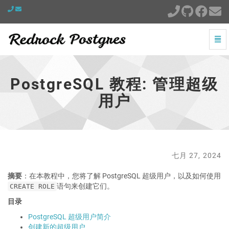
切
换
PostgreSQL
导
教
航
程:
PostgreSQL 教程: 管理超级
管
理
用户
超
级
用
户
-
跳
七月 27, 2024
到
主
摘要
：在本教程中，您将了解 PostgreSQL 超级用户，以及如何使用
页
语句来创建它们。
CREATE ROLE
目录
PostgreSQL 超级用户简介
创建新的超级用户