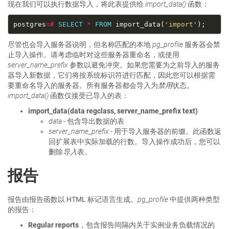
现在我们可以执行数据导入，将此表提供给
import_data()
函数：
postgres
=#
SELECT
*
FROM
 import_data(
'import'
尽管也会导入服务器说明，但名称匹配的本地
pg_profile
服务器会禁
止导入操作。请考虑临时对这些服务器重命名，或使用
server_name_prefix
参数以避免冲突。如果您需要为之前导入的服务
器导入新数据，它们将按系统标识符进行匹配，因此您可以根据需
要重命名导入的服务器。所有服务器都会导入为
禁用
状态。
import_data()
函数仅接受已导入的表：
import_data(data regclass, server_name_prefix text)
data
- 包含导出数据的表
server_name_prefix
- 用于导入服务器的前缀。此函数返
回扩展表中实际加载的行数。导入操作成功后，您可以
删除
导入
表。
报告
报告由报告函数以 HTML 标记语言生成。
pg_profile
中提供两种类型
的报告：
Regular reports
，包含报告间隔内关于实例业务负载情况的