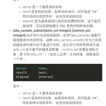
server
是一个服务器的名称
result
是采样的结果。如果采样成功，则可能是 ‘OK’，
而在采样出现异常时，会包含错误的信息
elapsed
是为
服务器
进行采样所花费的时间。这个返回
值使得，可以容易地通过 SQL 查询控制样本创建。
take_sample_subset([sets_cnt integer], [current_set
integer])
由于串行化采样的机制，处理
take_sample()
函数可
能需要相当长的时间。函数
take_sample_subset()
可为已启用
的服务器列表中的子集进行采样。这让并行采样变得很方便。
sets_cnt
是子集中的服务器数量。
current_set
是要处理的子
集，取 0 到
sets_cnt - 1
（包含上边界）之间的值。函数返回
一个表：
server
name
其中：
server
是一个服务器的名称
result
是采样的结果。如果采样成功，则可能是 ‘OK’，
而在采样出现异常时，会包含错误的信息