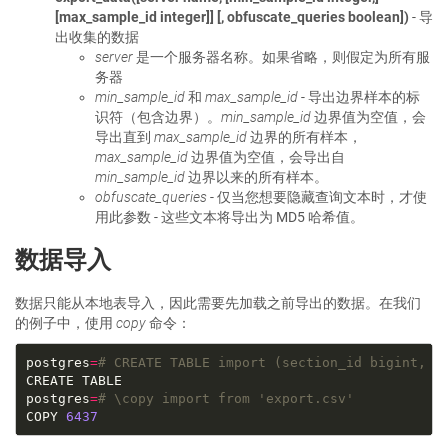
[max_sample_id integer]] [, obfuscate_queries boolean])
- 导
出收集的数据
server
是一个服务器名称。如果省略，则假定为所有服
务器
min_sample_id
和
max_sample_id
- 导出边界样本的标
识符（包含边界）。
min_sample_id
边界值为空值，会
导出直到
max_sample_id
边界的所有样本，
max_sample_id
边界值为空值，会导出自
min_sample_id
边界以来的所有样本。
obfuscate_queries
- 仅当您想要隐藏查询文本时，才使
用此参数 - 这些文本将导出为 MD5 哈希值。
数据导入
数据只能从本地表导入，因此需要先加载之前导出的数据。在我们
的例子中，使用
copy
命令：
postgres
=
# CREATE TABLE import (section_id bigint, r
postgres
=
# \copy import from 'export.csv'
COPY 
6437