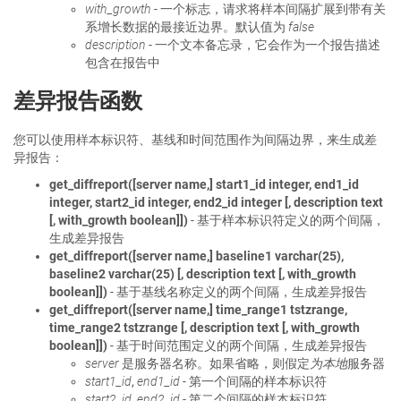
with_growth
- 一个标志，请求将样本间隔扩展到带有关
系增长数据的最接近边界。默认值为
false
description
- 一个文本备忘录，它会作为一个报告描述
包含在报告中
差异报告函数
您可以使用样本标识符、基线和时间范围作为间隔边界，来生成差
异报告：
get_diffreport([server name,] start1_id integer, end1_id
integer, start2_id integer, end2_id integer [, description text
[, with_growth boolean]])
- 基于样本标识符定义的两个间隔，
生成差异报告
get_diffreport([server name,] baseline1 varchar(25),
baseline2 varchar(25) [, description text [, with_growth
boolean]])
- 基于基线名称定义的两个间隔，生成差异报告
get_diffreport([server name,] time_range1 tstzrange,
time_range2 tstzrange [, description text [, with_growth
boolean]])
- 基于时间范围定义的两个间隔，生成差异报告
server
是服务器名称。如果省略，则假定
为本地
服务器
start1_id
,
end1_id
- 第一个间隔的样本标识符
start2_id
,
end2_id
- 第二个间隔的样本标识符