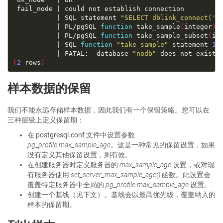
           | SQL statement 
"SELECT dblink_connect('s
           | PL/pgSQL 
function
 take_sample
(
integer
)
 
           | PL/pgSQL 
function
 take_sample_subset
(
in
           | SQL 
function
"take_sample"
 statement 
1
           | FATAL:  database 
"nodb"
(
2
 rows
)
样本数据的保留
我们不能永远存储样本数据，因此我们有一个保留策略。您可以在
三种层级上定义保留期：
在 postgresql.conf 文件中设置参数
pg_profile.max_sample_age
。这是一种常见的保留设置，如果
没有定义其他保留设置，则有效。
在创建服务器时定义服务器的
max_sample_age
设置，或对现
有服务器使用
set_server_max_sample_age()
函数。此设置会
覆盖特定服务器中全局的
pg_profile.max_sample_age
设置。
创建一个基线（见下文）。基线会以最高优先级，覆盖纳入的
样本的保留期。