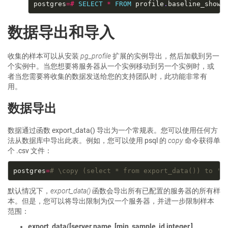
postgres
=#
SELECT
*
FROM
 profile
.
baseline_show(
数据导出和导入
收集的样本可以从安装
pg_profile
扩展的实例导出，然后加载到另一
个实例中。当您想要将服务器从一个实例移动到另一个实例时，或
者当您需要将收集的数据发送给您的支持团队时，此功能非常有
用。
数据导出
数据通过函数 export_data() 导出为一个常规表。您可以使用任何方
法从数据库中导出此表。例如，您可以使用 psql 的
copy
命令获得单
个 .csv 文件：
postgres
=
# \copy (select * from export_data()) to 'e
默认情况下，
export_data()
函数会导出所有已配置的服务器的所有样
本。但是，您可以将导出限制为仅一个服务器，并进一步限制样本
范围：
export_data([server name, [min_sample_id integer,]