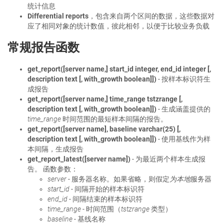
统计信息
Differential reports
，包含来自两个区间的数据，这些数据对
应了相同对象的统计数值，彼此相邻，以便于比较业务负载
常规报告函数
get_report([server name,] start_id integer, end_id integer [,
description text [, with_growth boolean]])
- 按样本标识符生
成报告
get_report([server name,] time_range tstzrange [,
description text [, with_growth boolean]])
- 生成涵盖提供的
time_range
时间范围的最短样本间隔的报告。
get_report([server name], baseline varchar(25) [,
description text [, with_growth boolean]])
- 使用基线作为样
本间隔，生成报告
get_report_latest([server name])
- 为最近两个样本生成报
告。 函数参数：
server
- 服务器名称。如果省略，则假定
为本地
服务器
start_id
- 间隔开始的样本标识符
end_id
- 间隔结束的样本标识符
time_range
- 时间范围（
tstzrange
类型）
baseline
- 基线名称