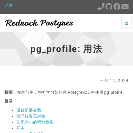
切
换
pg_profile:
导
用
航
法
pg_profile: 用法
-
跳
到
主
页
三月 11, 2024
摘要
：在本节中，您将学习如何在 PostgreSQL 中使用 pg_profile。
目录
设置扩展参数
管理服务器对象
关系大小的稀散收集
样本