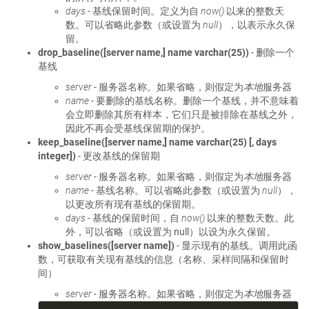
days
- 基线保留时间。定义为自
now()
以来的整数天
数。可以省略此参数（或设置为
null
），以表示永久保
留。
drop_baseline([server name,] name varchar(25))
- 删除一个
基线
server
- 服务器名称。如果省略，则假定为
本地
服务器
name
- 要删除的基线名称。删除一个基线，并不意味着
会立即删除其所有样本，它们只是被排除在基线之外，
因此不再会受基线保留期的保护。
keep_baseline([server name,] name varchar(25) [, days
integer])
- 更改基线的保留期
server
- 服务器名称。如果省略，则假定为
本地
服务器
name
- 基线名称。可以省略此参数（或设置为
null
），
以更改所有现有基线的保留期。
days
- 基线的保留时间，自
now()
以来的整数天数。此
外，可以省略（或设置为 null）以设为永久保留。
show_baselines([server name])
- 显示现有的基线。调用此函
数，可获取有关现有基线的信息（名称、采样间隔和保留时
间）
server
- 服务器名称。如果省略，则假定为
本地
服务器