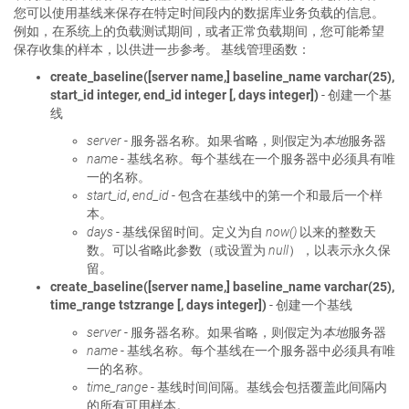
您可以使用基线来保存在特定时间段内的数据库业务负载的信息。
例如，在系统上的负载测试期间，或者正常负载期间，您可能希望
保存收集的样本，以供进一步参考。 基线管理函数：
create_baseline([server name,] baseline_name varchar(25),
start_id integer, end_id integer [, days integer])
- 创建一个基
线
server
- 服务器名称。如果省略，则假定为
本地
服务器
name
- 基线名称。每个基线在一个服务器中必须具有唯
一的名称。
start_id
,
end_id
- 包含在基线中的第一个和最后一个样
本。
days
- 基线保留时间。定义为自
now()
以来的整数天
数。可以省略此参数（或设置为
null
），以表示永久保
留。
create_baseline([server name,] baseline_name varchar(25),
time_range tstzrange [, days integer])
- 创建一个基线
server
- 服务器名称。如果省略，则假定为
本地
服务器
name
- 基线名称。每个基线在一个服务器中必须具有唯
一的名称。
time_range
- 基线时间间隔。基线会包括覆盖此间隔内
的所有可用样本。