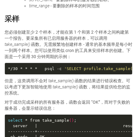
time_range
- 要删除的样本的时间范围
采样
您必须创建至少 2 个样本，才能在第 1 个和第 2 个样本之间构建第
一个报告。要采集所有已启用服务器的样本，可以调用
take_sample()
函数。无需频繁地创建样本 - 通常的基本频率是每小时
一到两个样本。您可以使用类似 cron 的工具来安排样本的创建。下
面是一个采用 30 分钟周期的示例：
*/30 * * * *   psql -c 
'SELECT profile.take_sample()
但是，这类调用不会对
take_sample()
函数的结果进行错误检查。可
以考虑下更加智能地使用
take_sample()
函数，将结果提供给您的监
控系统。
对于成功完成采样的所有服务器，函数会返回 “OK”，而对于失败的
服务器，会显示错误信息：
select
 * from take_sample
()