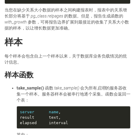
当您在缺少关系大小数据的样本之间构建报表时，报表中的关系增
长部分将基于
pg_class.relpages
的数据。但是，报告生成函数的
with_growth
参数，可将报告边界扩展到最接近的收集了关系大小数
据的样本，以让增长数据更加准确。
样本
每个样本会包含自上一个样本以来，关于数据库业务负载情况的统
计信息。
样本函数
take_sample()
函数
take_sample()
会为所有
启用
的服务器收
集一个样本。服务器样本会被串行地逐个采集。函数会返回一
个表：
server
name
其中：