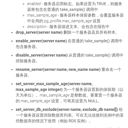
enabled
- 服务器启用标志。如果设置为 TRUE，则服务
器将包含在普通的 take_sample() 调用中
max_sample_age
- 服务器样本保留参数，会覆盖服务器
中全局的
pg_profile.max_sample_age
设置
description
- 服务器描述文本。会包含在报告中
drop_server(server name)
删除一个服务器及其所有样本。
enable_server(server name)
在普通的 take_sample() 调用中
包含服务器。
disable_server(server name)
从普通的 take_sample() 调用中
排除服务器。
rename_server(server name, new_name name)
重命名一个
服务器。
set_server_max_sample_age(server name,
max_sample_age integer)
为一个服务器设置新的保留期（以
天为单位）。
max_sample_age
是整数值。要重置一个服务器
的
max_sample_age
设置，可将其设置为 NULL。
set_server_db_exclude(server name, exclude_db name[])
给
一个服务器设置排除数据库列表。可在无法连接到实例中的某
些数据库的情况下使用（例如 RDS 实例）。