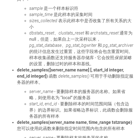
sample
是一个样本标识符
sample_time
是此样本的采集时间
sizes_collected
表示此样本中是否收集了所有关系的大
小
dbstats_reset
、
clustats_reset
和
archstats_reset
通常为
null，但是，如果自上一次采样以来，
pg_stat_database
、
pg_stat_bgwriter
和
pg_stat_archiver
的统计信息发生过重置，这些字段将会包含重置时间。
样本收集函数还支持服务器存储库 - 它会按照
保留策略
的设置，删除过时的样本和基线。
delete_samples([server_name name] [, start_id integer,
end_id integer])
函数
delete_samples()
可用于手动删除指定服
务器的样本。
server_name
- 要删除样本的服务器的名称。如果省
略，则使用名为 “local” 的服务器
start_id
,
end_id
- 要删除样本的时间范围间隔（包含边
界）的边界标识。如果省略边界标识，此函数会删除服
务器的所有样本
delete_samples(server_name name, time_range tstzrange)
您可以使用此函数来删除指定时间范围内包含的所有样本
server_name
- 要删除样本的服务器的名称。