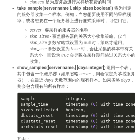
elapsed
是为
服务器
进行采样所花费的时间
take_sample(server name [, skip_sizes boolean])
将为指定
的服务器收集一个样本。例如，当您想要使用不同的采样频
率，或者想要在一个服务器上进行显式采样时，可使用它。
server
- 要采样的服务器的名称
skip_sizes
- 覆盖服务器的关系大小收集策略。仅当
skip_size
参数省略或设置为 null 时，策略才适用。
skip_size
参数设置为
false
时，会让采集的样本带有关
系大小，而设为
true
会导致在采样期间跳过关系大小的
收集。
show_samples([server name,] [days integer])
返回一个表，
其中包含一个
服务器
（如果省略
server
，则会假定为
本地
服务
器），在最近
days
天数范围内的现有样本。如果省略
days
，
则会包含现有的所有样本：
sample_time       timestamp (
0
dbstats_reset     timestamp (
0
clustats_reset    timestamp (
0
archstats_reset   timestamp (
0
其中：