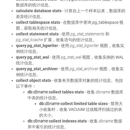
数据库的统计信息。
calculate database stats
- 计算自上一个样本以来，数据库的
差异统计信息。
collect tablespace stats
- 在数据库中查询 pg_tablespace 视
图，获取相关统计信息。
collect statement stats
- 使用
pg_stat_statements
和
pg_stat_kcache
扩展，收集语句的统计信息。
query pg_stat_bgwriter
- 使用
pg_stat_bgwriter
视图，收集实
例统计信息。
query pg_stat_wal
- 使用
pg_stat_wal
视图，收集实例的 WAL
统计信息。
query pg_stat_archiver
- 使用
pg_stat_archiver
视图，收集实
例统计信息。
collect object stats
- 收集有关数据库对象的统计信息。包括
以下事件：
db:
dbname
collect tables stats
- 收集
dbname
数据库
中表的统计信息。
db:
dbname
collect limited table sizes
- 禁用大
小收集时，收集 VACUUM 过或顺序扫描过的表
的大小。
db:
dbname
collect indexes stats
- 收集
dbname
数据
库中索引的统计信息。