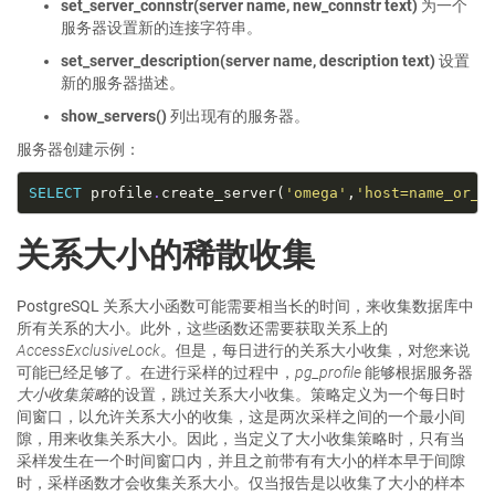
set_server_connstr(server name, new_connstr text)
为一个
服务器设置新的连接字符串。
set_server_description(server name, description text)
设置
新的服务器描述。
show_servers()
列出现有的服务器。
服务器创建示例：
SELECT
 profile
.
create_server(
'omega'
,
'host=name_or_i
关系大小的稀散收集
PostgreSQL 关系大小函数可能需要相当长的时间，来收集数据库中
所有关系的大小。此外，这些函数还需要获取关系上的
AccessExclusiveLock
。但是，每日进行的关系大小收集，对您来说
可能已经足够了。在进行采样的过程中，
pg_profile
能够根据服务器
大小收集策略
的设置，跳过关系大小收集。策略定义为一个每日时
间窗口，以允许关系大小的收集，这是两次采样之间的一个最小间
隙，用来收集关系大小。因此，当定义了大小收集策略时，只有当
采样发生在一个时间窗口内，并且之前带有有大小的样本早于间隙
时，采样函数才会收集关系大小。仅当报告是以收集了大小的样本