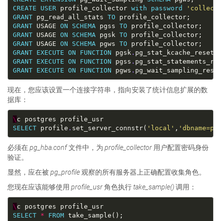
CREATE
USER
 profile_collector 
with
password
'collect
GRANT
 pg_read_all_stats 
TO
GRANT
 USAGE 
ON
SCHEMA
 pgss 
TO
GRANT
 USAGE 
ON
SCHEMA
 pgsk 
TO
GRANT
 USAGE 
ON
SCHEMA
 pgws 
TO
GRANT
EXECUTE
ON
FUNCTION
 pgsk
.
pg_stat_kcache_reset 
GRANT
EXECUTE
ON
FUNCTION
 pgss
.
pg_stat_statements_re
GRANT
EXECUTE
ON
FUNCTION
 pgws
.
pg_wait_sampling_rese
现在，您应该设置一个连接字符串，指向安装了统计信息扩展的数
据库：
\
SELECT
 profile
.
set_server_connstr(
'local'
,
'dbname=po
必须在
pg_hba.conf
文件中，为
profile_collector
用户配置密码身份
验证。
显然，应在被
pg_profile
观察的所有服务器上正确配置收集角色。
您现在应该能够使用
profile_usr
角色执行
take_sample()
调用：
\
SELECT
*
FROM