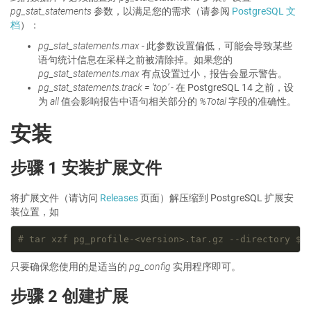
pg_stat_statements
参数，以满足您的需求（请参阅
PostgreSQL 文
档
）：
pg_stat_statements.max
- 此参数设置偏低，可能会导致某些
语句统计信息在采样之前被清除掉。如果您的
pg_stat_statements.max
有点设置过小，报告会显示警告。
pg_stat_statements.track = ’top’
- 在 PostgreSQL 14 之前，设
为
all
值会影响报告中语句相关部分的
%Total
字段的准确性。
安装
步骤 1 安装扩展文件
将扩展文件（请访问
Releases
页面）解压缩到 PostgreSQL 扩展安
装位置，如
# tar xzf pg_profile-<version>.tar.gz --directory $(
只要确保您使用的是适当的
pg_config
实用程序即可。
步骤 2 创建扩展