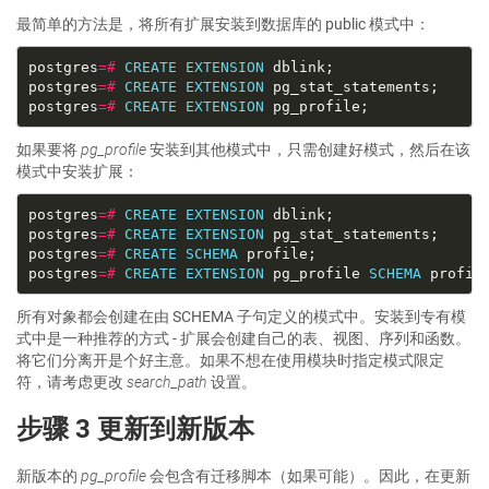
最简单的方法是，将所有扩展安装到数据库的 public 模式中：
postgres
=#
CREATE
EXTENSION
postgres
=#
CREATE
EXTENSION
postgres
=#
CREATE
EXTENSION
如果要将
pg_profile
安装到其他模式中，只需创建好模式，然后在该
模式中安装扩展：
postgres
=#
CREATE
EXTENSION
postgres
=#
CREATE
EXTENSION
postgres
=#
CREATE
SCHEMA
postgres
=#
CREATE
EXTENSION
 pg_profile 
SCHEMA
所有对象都会创建在由 SCHEMA 子句定义的模式中。安装到专有模
式中是一种推荐的方式 - 扩展会创建自己的表、视图、序列和函数。
将它们分离开是个好主意。如果不想在使用模块时指定模式限定
符，请考虑更改
search_path
设置。
步骤 3 更新到新版本
新版本的
pg_profile
会包含有迁移脚本（如果可能）。因此，在更新