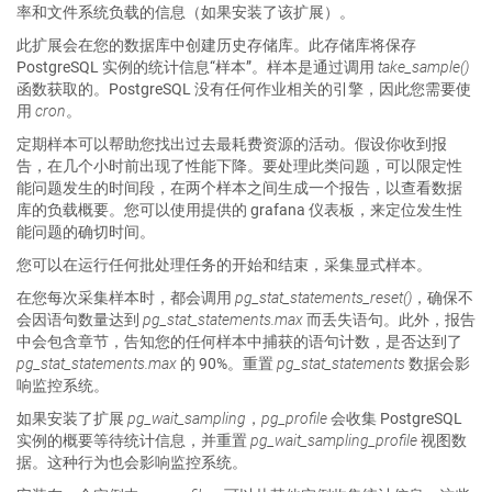
率和文件系统负载的信息（如果安装了该扩展）。
此扩展会在您的数据库中创建历史存储库。此存储库将保存
PostgreSQL 实例的统计信息“样本”。样本是通过调用
take_sample()
函数获取的。PostgreSQL 没有任何作业相关的引擎，因此您需要使
用
cron
。
定期样本可以帮助您找出过去最耗费资源的活动。假设你收到报
告，在几个小时前出现了性能下降。要处理此类问题，可以限定性
能问题发生的时间段，在两个样本之间生成一个报告，以查看数据
库的负载概要。您可以使用提供的 grafana 仪表板，来定位发生性
能问题的确切时间。
您可以在运行任何批处理任务的开始和结束，采集显式样本。
在您每次采集样本时，都会调用
pg_stat_statements_reset()
，确保不
会因语句数量达到
pg_stat_statements.max
而丢失语句。此外，报告
中会包含章节，告知您的任何样本中捕获的语句计数，是否达到了
pg_stat_statements.max
的 90%。重置
pg_stat_statements
数据会影
响监控系统。
如果安装了扩展
pg_wait_sampling
，
pg_profile
会收集 PostgreSQL
实例的概要等待统计信息，并重置
pg_wait_sampling_profile
视图数
据。这种行为也会影响监控系统。