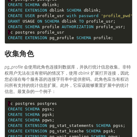
CREATE
SCHEMA
CREATE
EXTENSION
 dblink 
SCHEMA
CREATE
USER
 profile_usr 
with
password
'profile_pwd'
GRANT
 USAGE 
ON
SCHEMA
 dblink 
TO
CREATE
SCHEMA
 profile 
AUTHORIZATION
\
CREATE
EXTENSION
 pg_profile 
SCHEMA
收集角色
pg_profile
会使用此角色连接到数据库，并执行统计信息收集。非特
权用户无法在没有密码的情况下，使用
dblink
扩展打开连接，因此
您必须在每个服务器的连接字符串中提供密码。此角色应当有权访
问所有支持的统计信息扩展。此外，它应该能够重置扩展中的统计
信息。最复杂的一个例子：
\
CREATE
SCHEMA
CREATE
SCHEMA
CREATE
SCHEMA
CREATE
EXTENSION
 pg_stat_statements 
SCHEMA
CREATE
EXTENSION
 pg_stat_kcache 
SCHEMA
CREATE
EXTENSION
 pg_wait_sampling 
SCHEMA