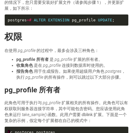
的情况下，您只需要安装好扩展文件（请参阅步骤 1），并更新扩
展，如下所示：
postgres
=#
ALTER
EXTENSION
 pg_profile 
UPDATE
权限
在使用
pg_profile
的过程中，最多会涉及三种角色：
pg_profile 所有者
是
pg_profile
扩展的所有者。
收集角色
是在
pg_profile
连接到数据库时使用的。
报告角色
用于生成报告。如果使用超级用户角色
postgres
，
执行
pg_profile
的所有操作，则可以跳过以下大部分步骤。
pg_profile 所有者
此角色可用于执行与
pg_profile
扩展相关的所有操作。此角色可以有
权获取到服务器连接字符串，其中可能包含密码。您应该使用此角
色来运行
take_sample()
函数。此用户需要 dblink 扩展。下面是一个
复杂的示例，假定每个扩展都在自己的模式中：
\