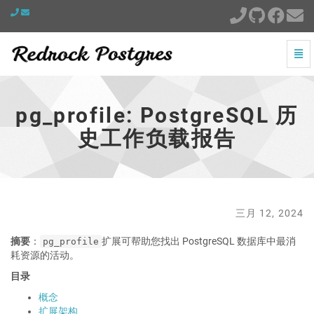
切
换
pg_profile:
导
PostgreSQL
航
历
pg_profile: PostgreSQL 历
史
工
史工作负载报告
作
负
载
报
告
-
三月 12, 2024
跳
到
摘要
：
扩展可帮助您找出 PostgreSQL 数据库中最消
pg_profile
主
耗资源的活动。
页
目录
概念
扩展架构