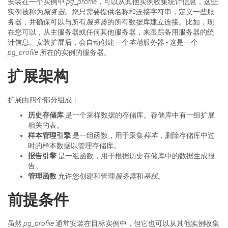
安装在一个实例中
pg_profile
，可以从其他实例收集统计信息，这些
实例被称为
服务器
。您只需要提供名称和连接字符串，定义一些服
务器，并确保可以与所有
服务器
的所有数据库建立连接。比如，现
在您可以，从主服务器或任何其他服务器，来跟踪备用服务器的统
计信息。安装扩展后，会自动创建一个
本地
服务器 - 这是一个
pg_profile
所在的实例的服务器。
扩展架构
扩展由四个部分组成：
历史存储库
是一个采样数据的存储库。存储库中有一组扩展
相关的表。
样本管理引擎
是一组函数，用于采集
样本
，删除存储库中过
时的样本数据以管理存储库。
报告引擎
是一组函数，用于根据历史存储库中的数据生成报
告。
管理函数
允许您创建和管理
服务器
和
基线
。
前提条件
虽然
pg_profile
通常安装在目标实例中，但它也可以从其他实例收集