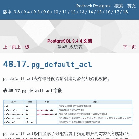
Redrock Postgres
搜索
英文
版本:
9.3
/
9.4
/
9.5
/
9.6
/
10
/
11
/
12
/
13
/
14
/
15
/
16
/
17
/
18
PostgreSQL 9.4.4 文档
上一页
上一级
章 48. 系统表
下一页
48.17.
pg_default_acl
表存储分配给新创建对象的初始化权限。
pg_default_acl
表 48-17.
字段
pg_default_acl
名字
类型
引用
描述
行标识符(隐藏属性;必须明确选择)
oid
oid
与该条目相关的角色的OID
defaclrole
oid
pg_authid
.oid
与这个条目相关的名字空间的OID，如果没有则为0
defaclnamespace
oid
pg_namespace
.oid
这个条目的对象的类型：
= 关系（表，视图）,
= 序列,
= 函数,
= 类型
defaclobjtype
char
r
S
f
T
这种类型的对象在创建时应该有的访问权限
defaclacl
aclitem[]
条目显示了分配给属于指定用户的对象的初始权限。
pg_default_acl