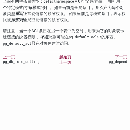
当前有两种条目类型：
= 0的
"全局"
条目， 和引用一
defaclnamespace
个特定模式的
"每模式"
条目。如果当前是全局条目， 那么它为每个对
象类型
重写
正常硬链接的缺省权限。 如果当前是每模式条目，表示权
限被
添加到
全局或硬链接的缺省权限。
请注意，当一个ACL条目在另一个表中为空时，用来为它的对象表示
硬链接的缺省权限，
不是
此刻可能在
中的东西。
pg_default_acl
只在对象创建时访问。
pg_default_acl
上一页
起始页
下一页
pg_db_role_setting
pg_depend
上一级