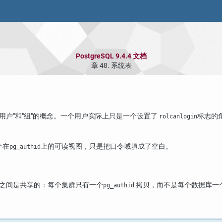
PostgreSQL 9.4.4 文档
章 48. 系统表
"用户"
和
"组"
的概念。一个用户实际上只是一个设置了
标志的
rolcanlogin
个在
上的可读视图，只是把口令域填成了空白。
pg_authid
之间是共享的：每个集群只有一个
拷贝，而不是每个数据库一
pg_authid