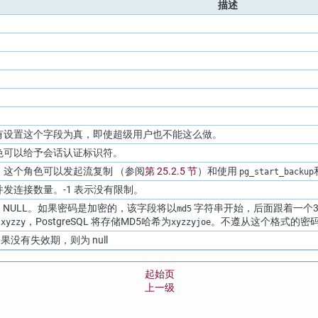
描述
有设置这个字段为真，即使超级用户也不能这么做。
色可以给予会话认证标识符。
这个角色可以发起流复制 （参阅
第 25.2.5 节
）和使用
pg_start_backup
发连接数量。-1 表示没有限制。
 NULL。如果密码是加密的，该字段将以
字符串开始，后面跟着一个3
md5
为
，
PostgreSQL
将存储MD5哈希为
。不遵从这个格式的密
xyzzy
xyzzyjoe
没有失效期，则为 null
起始页
上一级