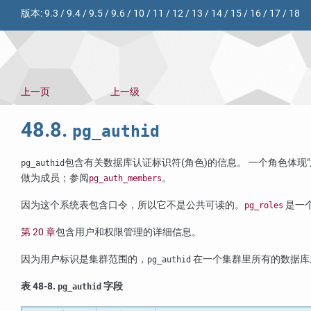
版本:
9.3
/
9.4
/
9.5
/
9.6
/
10
/
11
/
12
/
13
/
14
/
15
/
16
/
17
/
18
上一页
上一级
48.8.
pg_authid
包含有关数据库认证标识符(角色)的信息。 一个角色体现
pg_authid
做为成员；参阅
。
pg_auth_members
因为这个系统表包含口令，所以它不是公共可读的。
是一
pg_roles
第 20 章
包含用户和权限管理的详细信息。
因为用户标识是集群范围的，
在一个集群里所有的数据库
pg_authid
表 48-8.
字段
pg_authid