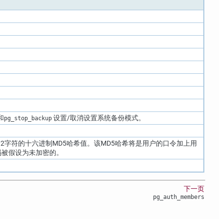
和
设置/取消设置系统备份模式。
pg_stop_backup
2字符的十六进制MD5哈希值。该MD5哈希将是用户的口令加上用
码被假设为未加密的。
下一页
pg_auth_members