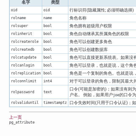
名字
类型
行标识符(隐藏属性; 必须明确选择)
oid
oid
角色名称
rolname
name
角色拥有超级用户权限
rolsuper
bool
角色自动继承其所属角色的权限
rolinherit
bool
角色可以创建更多角色
rolcreaterole
bool
角色可以创建数据库
rolcreatedb
bool
角色可以直接更新系统表。如果没
rolcatupdate
bool
角色可以登录，也就是说，这个角
rolcanlogin
bool
角色是一个复制的角色。也就是说，
rolreplication
bool
对于可以登录的角色，限制其最大并
rolconnlimit
int4
口令(可能是加密的)；如果没有则为
rolpassword
text
户名。 例如，如果用户
的口令
joe
口令失效时间(只用于口令认证)；如果
rolvaliduntil
timestamptz
上一页
pg_attribute