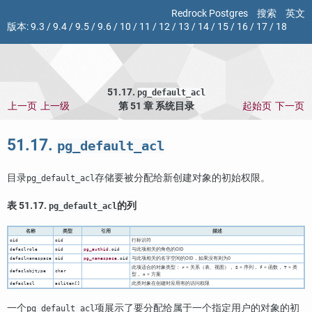
Redrock Postgres
搜索
英文
版本:
9.3
/
9.4
/
9.5
/
9.6
/
10
/
11
/
12
/
13
/
14
/
15
/
16
/
17
/
18
51.17.
pg_default_acl
上一页
上一级
第 51 章 系统目录
起始页
下一页
51.17.
pg_default_acl
目录
存储要被分配给新创建对象的初始权限。
pg_default_acl
表 51.17.
的列
pg_default_acl
名称
类型
引用
描述
行标识符
oid
oid
与此项相关的角色的OID
defaclrole
oid
pg_authid
.oid
与此项相关的名字空间的OID，如果没有则为0
defaclnamespace
oid
pg_namespace
.oid
此项适合的对象类型：
= 关系（表、视图），
= 序列，
= 函数，
= 类
r
S
f
T
defaclobjtype
char
型，
= 方案
n
此类对象在创建时应用有的访问权限
defaclacl
aclitem[]
一个
项展示了要分配给属于一个指定用户的对象的初
pg_default_acl