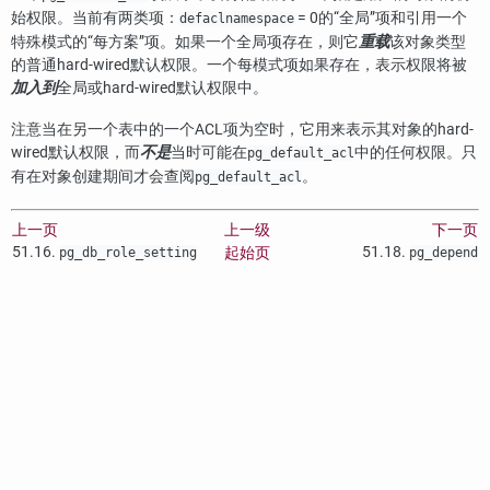
始权限。当前有两类项：
= 0的
“
全局
”
项和引用一个
defaclnamespace
特殊模式的
“
每方案
”
项。如果一个全局项存在，则它
重载
该对象类型
的普通hard-wired默认权限。一个每模式项如果存在，表示权限将被
加入到
全局或hard-wired默认权限中。
注意当在另一个表中的一个ACL项为空时，它用来表示其对象的hard-
wired默认权限，而
不是
当时可能在
中的任何权限。只
pg_default_acl
有在对象创建期间才会查阅
。
pg_default_acl
上一页
上一级
下一页
51.16.
51.18.
起始页
pg_db_role_setting
pg_depend