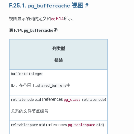
F.25.1.
视图
#
pg_buffercache
视图显示的列的定义如
表 F.14
所示。
表 F.14.
列
pg_buffercache
列类型
描述
bufferid
integer
ID，在范围 1..
中
shared_buffers
(references
.
)
relfilenode
oid
pg_class
relfilenode
关系的文件节点编号
(references
.
)
reltablespace
oid
pg_tablespace
oid