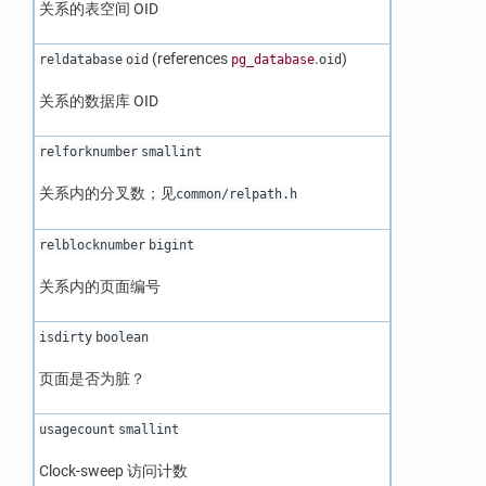
关系的表空间 OID
(references
.
)
reldatabase
oid
pg_database
oid
关系的数据库 OID
relforknumber
smallint
关系内的分叉数；见
common/relpath.h
relblocknumber
bigint
关系内的页面编号
isdirty
boolean
页面是否为脏？
usagecount
smallint
Clock-sweep 访问计数