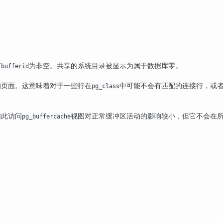
有
为非空。共享的系统目录被显示为属于数据库零。
bufferid
的页面。这意味着对于一些行在
中可能不会有匹配的连接行，或
pg_class
因此访问
视图对正常缓冲区活动的影响较小，但它不会在
pg_buffercache