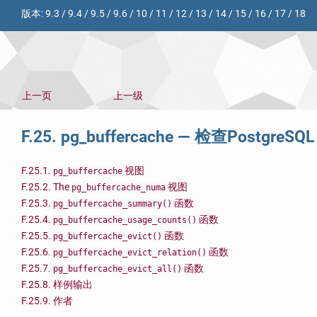
版本:
9.3
/
9.4
/
9.5
/
9.6
/
10
/
11
/
12
/
13
/
14
/
15
/
16
/
17
/
18
上一页
上一级
F.25. pg_buffercache — 检查
PostgreSQL
F.25.1.
视图
pg_buffercache
F.25.2. The
视图
pg_buffercache_numa
F.25.3.
函数
pg_buffercache_summary()
F.25.4.
函数
pg_buffercache_usage_counts()
F.25.5.
函数
pg_buffercache_evict()
F.25.6.
函数
pg_buffercache_evict_relation()
F.25.7.
函数
pg_buffercache_evict_all()
F.25.8. 样例输出
F.25.9. 作者