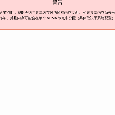
警告
A
节点时，视图会访问共享内存段的所有内存页面。 如果共享内存尚未
内存， 并且内存可能会在单个
NUMA
节点中分配（具体取决于系统配置