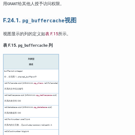
用
给其他人授予访问权限。
GRANT
F.24.1.
视图
pg_buffercache
视图显示的列的定义如
表 F.15
所示。
表 F.15.
列
pg_buffercache
列类型
描述
bufferid
integer
ID，在范围 1..
中
shared_buffers
(references
.
)
relfilenode
oid
pg_class
relfilenode
关系的文件结点编号
(references
.
)
reltablespace
oid
pg_tablespace
oid
关系的表空间 OID
(references
.
)
reldatabase
oid
pg_database
oid
关系的数据库 OID
relforknumber
smallint
关系内的分叉数，见
include/common/relpath.h
relblocknumber
bigint