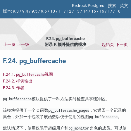
Redrock Postgres
搜索
英文
版本:
9.3
/
9.4
/
9.5
/
9.6
/
10
/
11
/
12
/
13
/
14
/
15
/
16
/
17
/
18
F.24. pg_buffercache
上一页
上一级
附录 F. 额外提供的模块
起始页
下一页
F.24. pg_buffercache
F.24.1.
视图
pg_buffercache
F.24.2. 样例输出
F.24.3. 作者
模块提供了一种方法实时检查共享缓冲区。
pg_buffercache
该模块提供了一个 C 函数
，它返回一个记录的
pg_buffercache_pages
集合，外加一个包装了该函数以便于使用的视图
。
pg_buffercache
默认情况下，使用仅限于超级用户和
角色的成员。可以使
pg_monitor