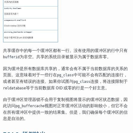
关系内的页面数
isdirty
boolean
页面是否为脏？
usagecount
smallint
Clock-sweep 访问计数
pinning_backends
integer
对这个缓冲区加 pin 的后端数量
共享缓存中的每一个缓冲区都有一行。没有使用的缓冲区的行中只有
为非空。共享的系统目录被显示为属于数据库零。
bufferid
因为缓冲是所有数据库共享的，通常会有不属于当前数据库的关系的
页面。这意味着对于一些行在
中可能不会有匹配的连接行，
pg_class
或者甚至有错误的连接。如果你试图与
连接，将连接限制于
pg_class
等于当前数据库 OID 或零的行是一个好主意。
reldatabase
由于缓冲区管理器锁不会用于复制视图将显示的缓冲区状态数据，因
此访问
视图对正常缓冲区活动的影响较小，但它不会
pg_buffercache
在所有缓冲区中提供一致的结果集。但是，我们确保每个缓冲区的信
息是自洽的。