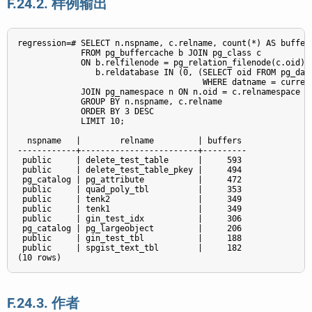
F.24.2. 样例输出
regression=# SELECT n.nspname, c.relname, count(*) AS buffers
             FROM pg_buffercache b JOIN pg_class c

             ON b.relfilenode = pg_relation_filenode(c.oid) A
                b.reldatabase IN (0, (SELECT oid FROM pg_data
                                      WHERE datname = current
             JOIN pg_namespace n ON n.oid = c.relnamespace

             GROUP BY n.nspname, c.relname

             ORDER BY 3 DESC

             LIMIT 10;

  nspname   |        relname         | buffers

------------+------------------------+---------

 public     | delete_test_table      |     593

 public     | delete_test_table_pkey |     494

 pg_catalog | pg_attribute           |     472

 public     | quad_poly_tbl          |     353

 public     | tenk2                  |     349

 public     | tenk1                  |     349

 public     | gin_test_idx           |     306

 pg_catalog | pg_largeobject         |     206

 public     | gin_test_tbl           |     188

 public     | spgist_text_tbl        |     182

F.24.3. 作者