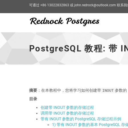
可通过 +86 13022832863 或 john.redrock@outlook.com 联系
PostgreSQL
教
程:
PostgreSQL 教程: 
带
INOUT
参
数
的
存
储
过
摘要
：在本教程中，您将学习如何创建带
参数的 
INOUT
程
-
目录
跳
创建带 INOUT 参数的存储过程
到
调用带 INOUT 参数的存储过程
主
带有 INOUT 参数的 PostgreSQL 存储过程示例
页
1) 带有 INOUT 参数的基本 PostgreSQL