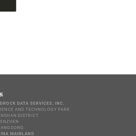
系
DROCK DATA SERVICES, INC.
IENCE AND TECHNOLOGY PARK
NSHAN DISTRICT
HENZHEN
UANGDONG
INA MAINLAND