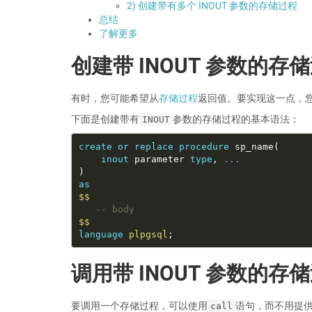
2) 创建带有多个 INOUT 参数的存储过程
总结
了解更多
创建带 INOUT 参数的存
有时，您可能希望从
存储过程
返回值。要实现这一点，
下面是创建带有
参数的存储过程的基本语法：
INOUT
create
or
replace
procedure
inout
 parameter 
type
, 
...
as
$$
$$
language
plpgsql
调用带 INOUT 参数的存
要调用一个存储过程，可以使用
语句，而不用提
call