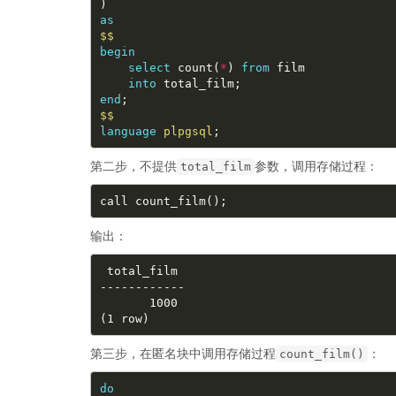
as
$$
begin
select
 count(
*
) 
from
into
end
$$
language
plpgsql
第二步，不提供
参数，调用存储过程：
total_film
输出：
第三步，在匿名块中调用存储过程
：
count_film()
do