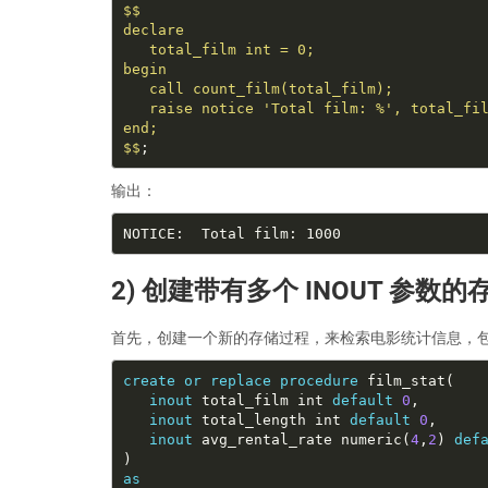
$$
输出：
2) 创建带有多个 INOUT 参数
首先，创建一个新的存储过程，来检索电影统计信息，
create
or
replace
procedure
inout
 total_film int 
default
0
inout
 total_length int 
default
0
inout
 avg_rental_rate numeric(
4
,
2
) 
def
as