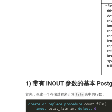
1) 带有 INOUT 参数的基本 Pos
首先，创建一个存储过程来计算
表中的行数：
film
create
or
replace
procedure
inout
 total_film int 
default
0