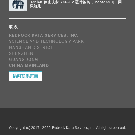
Debian 停止支持 x86-32 硬件架构，PostgreSQL 同
样如此！
联系
REDROCK DATA SERVICES, INC.
SCIENCE AND TECHNOLOGY PARK
NANSHAN DISTRICT
SHENZHEN
GUANGDONG
CHINA MAINLAND
跳到联系页面
Copyright (c) 2017 - 2025, Redrock Data Services, Inc. All rights reserved.