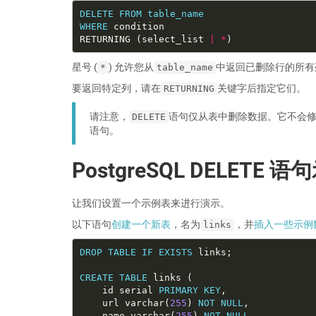
DELETE
FROM
table_name
WHERE
RETURNING (select_list 
|
*
星号 (
) 允许您从
中返回已删除行的所有
*
table_name
要返回特定列，请在
关键字后指定它们。
RETURNING
请注意，
语句仅从表中删除数据。它不会
DELETE
语句。
PostgreSQL DELETE 语
让我们设置一个示例表来进行演示。
以下语句
创建一个新表
，名为
，并
插入一些示例
links
DROP
TABLE
IF
EXISTS
CREATE
TABLE
    id serial 
PRIMARY
KEY
    url varchar(
255
) 
NOT
NULL
    name varchar(
255
) 
NOT
NULL