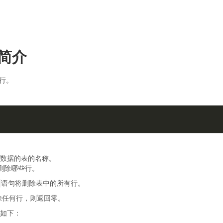
句简介
行。
数据的表的名称。
删除哪些行。
语句将删除表中的所有行。
除任何行，则返回零。
如下：