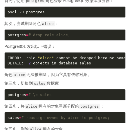
首先，使用
角色登录 PostgreSQL 数据库服务器：
postgres
其次，尝试删除角色
：
alice
postgres
=
# drop role alice;
PostgreSQL 发出以下错误：
ERROR:  role 
"alice"
DETAIL:  
2
角色
无法被删除，因为它具有依赖对象。
alice
第三步，切换到
数据库：
sales
postgres
=
# \c sales
第四步，将
拥有的对象重新分配给
：
alice
postgres
sales
=
# reassign owned by alice to postgres;
第五步，删除
拥有的对象：
alice