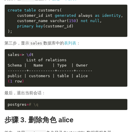
create
table
    customer_id int 
generated
 always 
as
identity
    customer_name varchar(
150
) 
not
null
primary
key
第三步，显示
数据库中的
表列表
：
sales
sales
=
> 
\d
(
1
 row
)
最后，退出当前会话：
postgres
=
# \q
步骤 3. 删除角色 alice