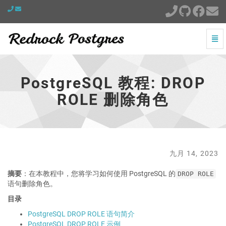
切
换
PostgreSQL
导
教
航
程:
PostgreSQL 教程: DROP
DROP
ROLE
ROLE 删除角色
删
除
角
色
-
跳
九月 14, 2023
到
主
摘要
：在本教程中，您将学习如何使用 PostgreSQL 的
DROP ROLE
页
语句删除角色。
目录
PostgreSQL DROP ROLE 语句简介
PostgreSQL DROP ROLE 示例