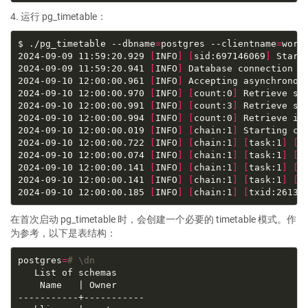
4. 运行 pg_timetable：
$ ./pg_timetable --dbname
=
postgres --clientname
=
work
2024-09-09 11:59:20.929 
[
INFO
]
[
sid:697146069
]
2024-09-09 11:59:20.941 
[
INFO
]
2024-09-10 12:00:00.961 
[
INFO
]
2024-09-10 12:00:00.970 
[
INFO
]
[
count:0
]
2024-09-10 12:00:00.991 
[
INFO
]
[
count:3
]
2024-09-10 12:00:00.994 
[
INFO
]
[
count:0
]
2024-09-10 12:00:00.019 
[
INFO
]
[
chain:1
]
2024-09-10 12:00:00.722 
[
INFO
]
[
chain:1
]
[
task:1
]
[
t
2024-09-10 12:00:00.074 
[
INFO
]
[
chain:1
]
[
task:1
]
[
t
2024-09-10 12:00:00.141 
[
INFO
]
[
chain:1
]
[
task:1
]
[
t
2024-09-10 12:00:00.141 
[
INFO
]
[
chain:1
]
[
task:1
]
[
t
2024-09-10 12:00:00.185 
[
INFO
]
[
chain:1
]
[
txid:2613
]
在首次启动 pg_timetable 时，会创建一个必要的 timetable 模式。作
为参考，以下是表结构：
postgres
=
# \dn