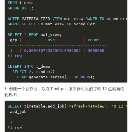
FROM
GROUP
BY
1
ALTER
 MATERIALIZED 
VIEW
 mat_view 
OWNER
TO
GRANT
SELECT
ON
 mat_view 
TO
SELECT
*
FROM
 grp 
|
avg
|
count
1
|
0
.
5001807958659610956005
|
5000000
(
1
row
INSERT
INTO
SELECT
2
FROM
 generate_series(
1
, 
5000000
3. 创建一个新作业，以在 Postgres 服务器时区的每晚 12 点刷新物
化视图：
SELECT
 timetable.add_job(
'refresh-matview'
, 
'0 12 * 
1
(
1
row