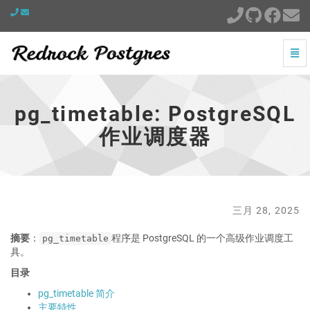
切
换
pg_timetable:
导
PostgreSQL
航
作
pg_timetable: PostgreSQL
业
调
作业调度器
度
器
-
跳
到
主
三月 28, 2025
页
摘要
：
程序是 PostgreSQL 的一个高级作业调度工
pg_timetable
具。
目录
pg_timetable 简介
主要特性