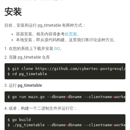
安装
目前，安装和运行 pg_timetable 有两种方式：
容器安装。相关内容请参考
此页面
。
本地安装，即从源代码构建。这里我们将讨论这种方法。
1. 在您的系统上下载并安装
GO
。
2. 克隆 pg_timetable 仓库
3. 运行
pg_timetable
$ go run main.go --dbname
=
dbname --clientname
=
worker
4. 或者，构建一个二进制文件并运行它：
$ ./pg_timetable --dbname
=
dbname --clientname
=
worker