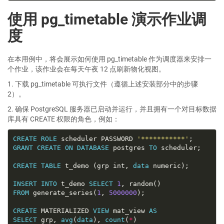
使用 pg_timetable 演示作业调
度
在本用例中，将会展示如何使用 pg_timetable 作为调度器来安排一
个作业，该作业会在每天午夜 12 点刷新物化视图。
1. 下载 pg_timetable 可执行文件（遵循上述安装部分中的步骤
2）。
2. 确保 PostgreSQL 服务器已启动并运行，并且拥有一个对目标数据
库具有 CREATE 权限的角色，例如：
CREATE
ROLE
 scheduler PASSWORD 
'***********'
GRANT
CREATE
ON
DATABASE
 postgres 
TO
CREATE
TABLE
 t_demo (grp int, 
data
INSERT
INTO
 t_demo 
SELECT
1
FROM
 generate_series(
1
, 
5000000
CREATE
 MATERIALIZED 
VIEW
 mat_view 
AS
SELECT
 grp, 
avg
(
data
), 
count
(
*