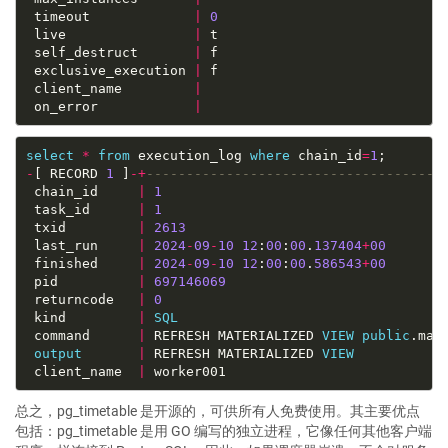
 timeout             
|
0
 live                
|
 self_destruct       
|
 exclusive_execution 
|
 client_name         
|
 on_error            
|
select
*
from
 execution_log 
where
 chain_id
=
1
-
[ RECORD 
1
 ]
-+
 chain_id     
|
1
 task_id      
|
1
 txid         
|
2613
 last_run     
|
2024
-
09
-
10
12
:
00
:
00
.
137404
+
00
 finished     
|
2024
-
09
-
10
12
:
00
:
00
.
586543
+
00
 pid          
|
697146069
 returncode   
|
0
 kind         
|
SQL
 command      
|
 REFRESH MATERIALIZED 
VIEW
public
output
|
 REFRESH MATERIALIZED 
VIEW
 client_name  
|
总之，pg_timetable 是开源的，可供所有人免费使用。其主要优点
包括：pg_timetable 是用 GO 编写的独立进程，它像任何其他客户端