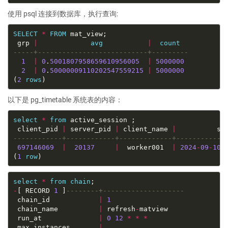
使用 psql 连接到数据库，执行查询:
SELECT
*
FROM
 grp 
|
avg
|
count
1
|
0
.
5001807958659610956005
|
5000000
2
|
0
.
50000009110202547559215
|
5000000
(
2
rows
以下是 pg_timetable 系统表的内容：
select
*
from
 client_pid 
|
 server_pid 
|
 client_name 
|
697146069
|
20137
|
  worker001  
|
2024
-
09
-
10
(
1
row
select
*
from
chain
-
[ RECORD 
1
 ]
 chain_id            
|
1
 chain_name          
|
 refresh
-
 run_at              
|
0
12
*
*
*
 max_instances       
|