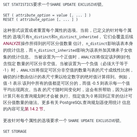
要求一个
锁。
SET STATISTICS
SHARE UPDATE EXCLUSIVE
SET (
attribute_option
=
value
[, ... ] )
RESET (
attribute_option
[, ... ] )
这种形式设置或者重置每个属性的选项。当前，已定义的针对每个属
性的 选项只有
和
， 它们会覆盖后续
n_distinct
n_distinct_inherited
ANALYZE
操作所得到的可区分值数量 估计。
影响该表本身
n_distinct
的统计信息，而
影响为该表外加其继承子女收
n_distinct_inherited
集的统计信息。 当被设置为一个正值时，
将假定该列刚好包
ANALYZE
含指定 数量的可区分非空值。当被设置为一个负值（必须大于等于
-1）时，
将假定可区分非空值的数量与表的尺寸成线性比例，
ANALYZE
确切的计数由估计的表尺寸乘以给定数字的绝对值计算得到。例如，
值 -1 表示 该列中所有的值都是可区分的，而值 -0.5 则表示每一个值
平均出现两次。当表 的尺寸随时间变化时，这会有所帮助，因为这种
计算只有在查询规划时才会被 执行。指定值为 0 将回到正常的估计可
区分值数量的做法。更多有关
PostgreSQL
查询规划器使用统计 信息
的内容可见
第 14.2 节
。
更改针对每个属性的选项要求一个
锁。
SHARE UPDATE EXCLUSIVE
SET STORAGE