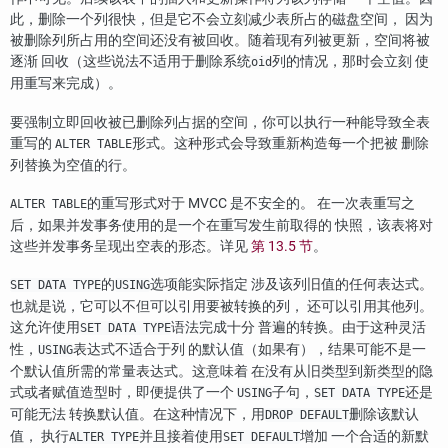
此，删除一个列很快，但是它不会立刻减少表所占的磁盘空间， 因为
被删除列所占用的空间还没有被回收。随着现有列被更新，空间将被
逐渐 回收（这些说法不适用于删除系统
列的情况，那时会立刻 使
oid
用重写来完成）。
要强制立即回收被已删除列占据的空间，你可以执行一种能导致全表
重写的
形式。这种形式会导致重新构造每一个把被 删除
ALTER TABLE
列替换为空值的行。
的重写形式对于 MVCC 是不安全的。 在一次表重写之
ALTER TABLE
后，如果并发事务使用的是一个在重写发生前取得的 快照，该表将对
这些并发事务呈现出空表的形态。详见
第 13.5 节
。
的
选项能实际指定 涉及该列旧值的任何表达式。
SET DATA TYPE
USING
也就是说，它可以不但可以引用要被转换的列， 还可以引用其他列。
这允许使用
语法完成十分 普遍的转换。由于这种灵活
SET DATA TYPE
性，
表达式不适合于列 的默认值（如果有），结果可能不是一
USING
个默认值所需的常量表达式。这意味着 在没有从旧类型到新类型的隐
式或者赋值造型时，即便提供了一个
子句，
还是
USING
SET DATA TYPE
可能无法 转换默认值。在这种情况下，用
删除该默认
DROP DEFAULT
值， 执行
并且接着使用
增加 一个合适的新默
ALTER TYPE
SET DEFAULT