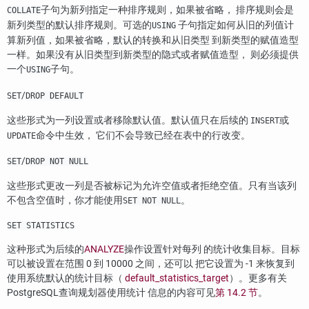
子句为新列指定一种排序规则，如果被省略， 排序规则会是
COLLATE
新列类型的默认排序规则。可选的
子句指定如何从旧的列值计
USING
算新列值，如果被省略，默认的转换和从旧类型 到新类型的赋值造型
一样。如果没有从旧类型到新类型的隐式或者赋值造型， 则必须提供
一个
子句。
USING
/
SET
DROP DEFAULT
这些形式为一列设置或者移除默认值。默认值只在后续的
或
INSERT
命令中生效， 它们不会导致已经在表中的行改变。
UPDATE
/
SET
DROP NOT NULL
这些形式更改一列是否被标记为允许空值或者拒绝空值。只有当该列
不包含空值时，你才能使用
。
SET NOT NULL
SET STATISTICS
这种形式为后续的
ANALYZE
操作设置针对每列 的统计收集目标。目标
可以被设置在范围 0 到 10000 之间，还可以 把它设置为 -1 来恢复到
使用系统默认的统计目标（
default_statistics_target
）。更多有关
PostgreSQL
查询规划器使用统计 信息的内容可见
第 14.2 节
。