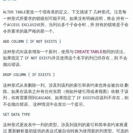
更改一个现有表的定义。下文描述了 几种形式。注意每
ALTER TABLE
一种形式所要求的锁级别可能不同。如果没有明确说明，将会 持有一
个
所。当列出多个子命令时，所 持有的锁将是子命
ACCESS EXCLUSIVE
令所要求的最严格的那一个。
ADD COLUMN [ IF NOT EXISTS ]
这种形式向该表增加一个新列，使用与
CREATE TABLE
相同的语法。
如果指定了
并且使用这个名字的列已经存在，则 不会
IF NOT EXISTS
抛出错误。
DROP COLUMN [ IF EXISTS ]
这种形式从表删除一列。涉及到该列的索引和表约束也将会被自动 删
除。如果在该表之外有任何东西（例如外键引用或者视图）依赖 于该
列，你将需要用到
。如果指定了
但该列不存在，则
CASCADE
IF EXISTS
不会抛出错误。 这种情况中会发出一个提示。
SET DATA TYPE
这种形式更改表中一列的类型。涉及到该列的索引和简单表约束将通
过 重新解析最初提供的表达式被自动转换为使用新的列类型。可选的