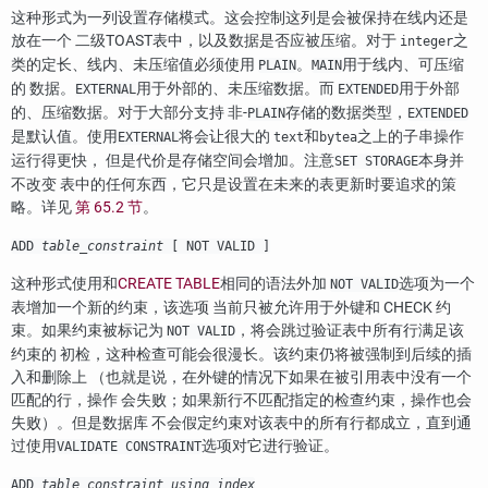
这种形式为一列设置存储模式。这会控制这列是会被保持在线内还是
放在一个 二级
TOAST
表中，以及数据是否应被压缩。对于
之
integer
类的定长、线内、未压缩值必须使用
。
用于线内、可压缩
PLAIN
MAIN
的 数据。
用于外部的、未压缩数据。而
用于外部
EXTERNAL
EXTENDED
的、压缩数据。对于大部分支持 非-
存储的数据类型，
PLAIN
EXTENDED
是默认值。使用
将会让很大的
和
之上的子串操作
EXTERNAL
text
bytea
运行得更快， 但是代价是存储空间会增加。注意
本身并
SET STORAGE
不改变 表中的任何东西，它只是设置在未来的表更新时要追求的策
略。详见
第 65.2 节
。
ADD
table_constraint
[ NOT VALID ]
这种形式使用和
CREATE TABLE
相同的语法外加
选项为一个
NOT VALID
表增加一个新的约束，该选项 当前只被允许用于外键和 CHECK 约
束。如果约束被标记为
，将会跳过验证表中所有行满足该
NOT VALID
约束的 初检，这种检查可能会很漫长。该约束仍将被强制到后续的插
入和删除上 （也就是说，在外键的情况下如果在被引用表中没有一个
匹配的行，操作 会失败；如果新行不匹配指定的检查约束，操作也会
失败）。但是数据库 不会假定约束对该表中的所有行都成立，直到通
过使用
选项对它进行验证。
VALIDATE CONSTRAINT
ADD
table_constraint_using_index