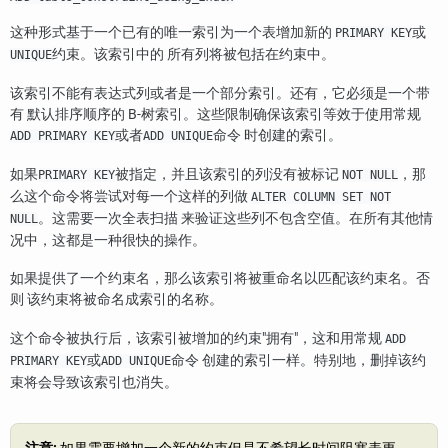
这种形式基于一个已有的唯一索引为一个表增加新的
或
PRIMARY KEY
约束。该索引中的 所有列将被包括在约束中。
UNIQUE
该索引不能有表达式列或者是一个部分索引。还有，它必须是一个带
有 默认排序顺序的 B-树索引。这些限制确保该索引等效于使用常规
或者
命令 时创建的索引。
ADD PRIMARY KEY
ADD UNIQUE
如果
被指定，并且该索引的列没有被标记
，那
PRIMARY KEY
NOT NULL
么这个命令将尝试对每一个这样的列做
ALTER COLUMN SET NOT
。这需要一次全表扫描 来验证这些列不包含空值。在所有其他情
NULL
况中，这都是一种很快的操作。
如果提供了一个约束名，那么该索引将被重命名以匹配该约束名。否
则 该约束将被命名成索引的名称。
这个命令被执行后，该索引被增加的约束
"拥有"
，这和用常规
ADD
或
命令 创建的索引一样。特别地，删掉该约
PRIMARY KEY
ADD UNIQUE
束将会导致该索引也消失。