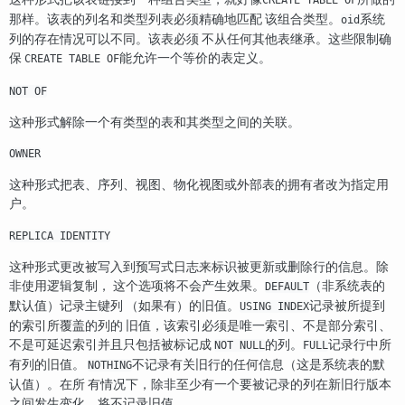
CREATE TABLE OF
那样。该表的列名和类型列表必须精确地匹配 该组合类型。
系统
oid
列的存在情况可以不同。该表必须 不从任何其他表继承。这些限制确
保
能允许一个等价的表定义。
CREATE TABLE OF
NOT OF
这种形式解除一个有类型的表和其类型之间的关联。
OWNER
这种形式把表、序列、视图、物化视图或外部表的拥有者改为指定用
户。
REPLICA IDENTITY
这种形式更改被写入到预写式日志来标识被更新或删除行的信息。除
非使用逻辑复制， 这个选项将不会产生效果。
（非系统表的
DEFAULT
默认值）记录主键列 （如果有）的旧值。
记录被所提到
USING INDEX
的索引所覆盖的列的 旧值，该索引必须是唯一索引、不是部分索引、
不是可延迟索引并且只包括被标记成
的列。
记录行中所
NOT NULL
FULL
有列的旧值。
不记录有关旧行的任何信息（这是系统表的默
NOTHING
认值）。在所 有情况下，除非至少有一个要被记录的列在新旧行版本
之间发生变化，将不记录旧值。