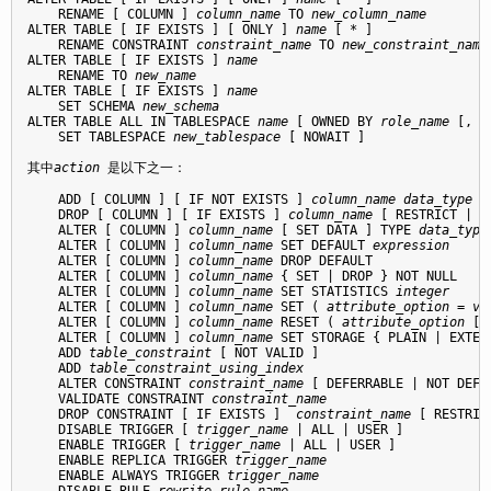
    RENAME [ COLUMN ] 
column_name
 TO 
new_column_name
ALTER TABLE [ IF EXISTS ] [ ONLY ] 
name
 [ * ]

    RENAME CONSTRAINT 
constraint_name
 TO 
new_constraint_name
ALTER TABLE [ IF EXISTS ] 
name
    RENAME TO 
new_name
ALTER TABLE [ IF EXISTS ] 
name
    SET SCHEMA 
new_schema
ALTER TABLE ALL IN TABLESPACE 
name
 [ OWNED BY 
role_name
 [, .
    SET TABLESPACE 
new_tablespace
 [ NOWAIT ]

其中
action
 是以下之一：
    ADD [ COLUMN ] [ IF NOT EXISTS ] 
column_name
data_type
 [
    DROP [ COLUMN ] [ IF EXISTS ] 
column_name
 [ RESTRICT | CA
    ALTER [ COLUMN ] 
column_name
 [ SET DATA ] TYPE 
data_type
    ALTER [ COLUMN ] 
column_name
 SET DEFAULT 
expression
    ALTER [ COLUMN ] 
column_name
 DROP DEFAULT

    ALTER [ COLUMN ] 
column_name
 { SET | DROP } NOT NULL

    ALTER [ COLUMN ] 
column_name
 SET STATISTICS 
integer
    ALTER [ COLUMN ] 
column_name
 SET ( 
attribute_option
 = 
va
    ALTER [ COLUMN ] 
column_name
 RESET ( 
attribute_option
 [,
    ALTER [ COLUMN ] 
column_name
 SET STORAGE { PLAIN | EXTER
    ADD 
table_constraint
 [ NOT VALID ]

    ADD 
table_constraint_using_index
    ALTER CONSTRAINT 
constraint_name
 [ DEFERRABLE | NOT DEFE
    VALIDATE CONSTRAINT 
constraint_name
    DROP CONSTRAINT [ IF EXISTS ]  
constraint_name
 [ RESTRIC
    DISABLE TRIGGER [ 
trigger_name
 | ALL | USER ]

    ENABLE TRIGGER [ 
trigger_name
 | ALL | USER ]

    ENABLE REPLICA TRIGGER 
trigger_name
    ENABLE ALWAYS TRIGGER 
trigger_name
    DISABLE RULE 
rewrite_rule_name