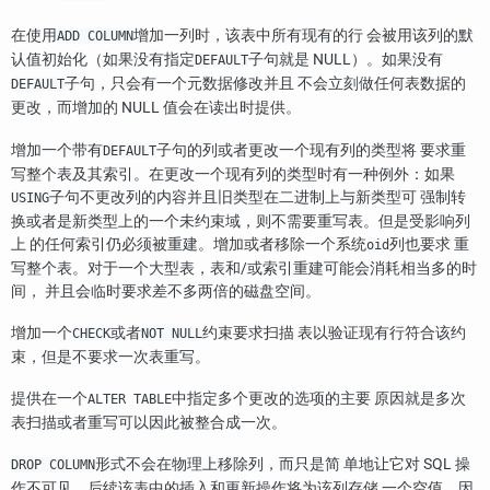
在使用
增加一列时，该表中所有现有的行 会被用该列的默
ADD COLUMN
认值初始化（如果没有指定
子句就是 NULL）。如果没有
DEFAULT
子句，只会有一个元数据修改并且 不会立刻做任何表数据的
DEFAULT
更改，而增加的 NULL 值会在读出时提供。
增加一个带有
子句的列或者更改一个现有列的类型将 要求重
DEFAULT
写整个表及其索引。在更改一个现有列的类型时有一种例外：如果
子句不更改列的内容并且旧类型在二进制上与新类型可 强制转
USING
换或者是新类型上的一个未约束域，则不需要重写表。但是受影响列
上 的任何索引仍必须被重建。增加或者移除一个系统
列也要求 重
oid
写整个表。对于一个大型表，表和/或索引重建可能会消耗相当多的时
间， 并且会临时要求差不多两倍的磁盘空间。
增加一个
或者
约束要求扫描 表以验证现有行符合该约
CHECK
NOT NULL
束，但是不要求一次表重写。
提供在一个
中指定多个更改的选项的主要 原因就是多次
ALTER TABLE
表扫描或者重写可以因此被整合成一次。
形式不会在物理上移除列，而只是简 单地让它对 SQL 操
DROP COLUMN
作不可见。后续该表中的插入和更新操作将为该列存储 一个空值。因