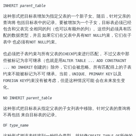
INHERIT
parent_table
这种形式把目标表增加为指定父表的一个新子女。随后，针对父亲的
查询将 包括目标表中的记录。要被增加为一个子女，目标表必须已经
包含和父表完 全相同的列（也可以有额外的列）。这些列必须具有匹
配的数据类型，并且 如果它们在父表中具有
约束，它们在子
NOT NULL
表中 也必须有
约束。
NOT NULL
也必须把子表约束与所有父表的
约束进行匹配， 不过父表中那
CHECK
些被标记为非可继承（也就是用
ALTER TABLE ... ADD CONSTRAINT
创建的）除外，它们会被忽略。所有匹配得上的子表
... NO INHERIT
约束不能被标记为不可 继承。当前，
、
以及
UNIQUE
PRIMARY KEY
约束没有被考虑，但是这种情况可能 会在未来发生变
FOREIGN KEY
化。
NO INHERIT
parent_table
这种形式把目标表从指定父表的子女列表中移除。针对父表的查询将
不再包括 来自目标表的记录。
OF
type_name
这种形式把该表链接到一种组合类型，就好像
所做的