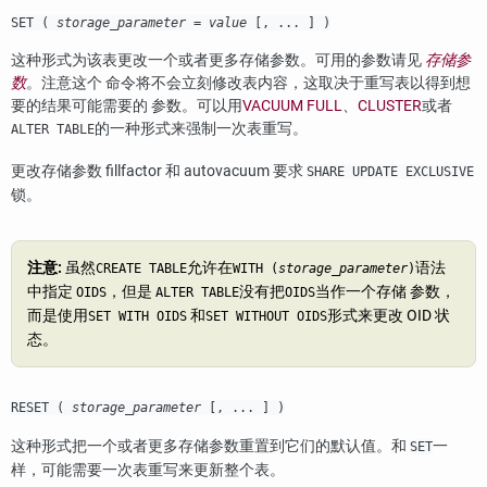
SET (
storage_parameter
=
value
[, ... ] )
这种形式为该表更改一个或者更多存储参数。可用的参数请见
存储参
数
。注意这个 命令将不会立刻修改表内容，这取决于重写表以得到想
要的结果可能需要的 参数。可以用
VACUUM FULL
、
CLUSTER
或者
的一种形式来强制一次表重写。
ALTER TABLE
更改存储参数 fillfactor 和 autovacuum 要求
SHARE UPDATE EXCLUSIVE
锁。
注意:
虽然
允许在
语法
CREATE TABLE
WITH (
storage_parameter
)
中指定
，但是
没有把
当作一个存储 参数，
OIDS
ALTER TABLE
OIDS
而是使用
和
形式来更改 OID 状
SET WITH OIDS
SET WITHOUT OIDS
态。
RESET (
storage_parameter
[, ... ] )
这种形式把一个或者更多存储参数重置到它们的默认值。和
一
SET
样，可能需要一次表重写来更新整个表。