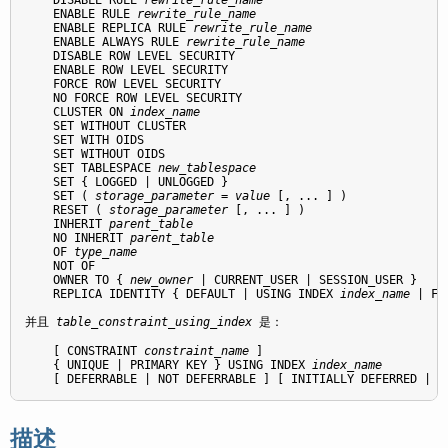
    ENABLE RULE 
rewrite_rule_name
    ENABLE REPLICA RULE 
rewrite_rule_name
    ENABLE ALWAYS RULE 
rewrite_rule_name
    DISABLE ROW LEVEL SECURITY

    ENABLE ROW LEVEL SECURITY

    FORCE ROW LEVEL SECURITY

    NO FORCE ROW LEVEL SECURITY

    CLUSTER ON 
index_name
    SET WITHOUT CLUSTER

    SET WITH OIDS

    SET WITHOUT OIDS

    SET TABLESPACE 
new_tablespace
    SET { LOGGED | UNLOGGED }

    SET ( 
storage_parameter
 = 
value
 [, ... ] )

    RESET ( 
storage_parameter
 [, ... ] )

    INHERIT 
parent_table
    NO INHERIT 
parent_table
    OF 
type_name
    NOT OF

    OWNER TO { 
new_owner
 | CURRENT_USER | SESSION_USER }

    REPLICA IDENTITY { DEFAULT | USING INDEX 
index_name
 | FU
并且 
table_constraint_using_index
 是：
    [ CONSTRAINT 
constraint_name
 ]

    { UNIQUE | PRIMARY KEY } USING INDEX 
index_name
    [ DEFERRABLE | NOT DEFERRABLE ] [ INITIALLY DEFERRED | I
描述