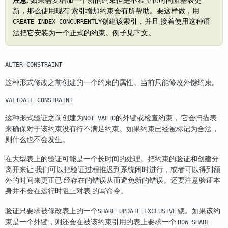
注意:
如果需要增加一个新的约束但是不希望长时间阻塞表更
新，那么使用现有 索引增加约束会有所帮助。要这样做，用
创建该索引，并且 接着使用这种语
CREATE INDEX CONCURRENTLY
法把它安装为一个正式的约束。例子见下文。
ALTER CONSTRAINT
这种形式修改之前创建的一个约束的属性。当前只能修改外键约束。
VALIDATE CONSTRAINT
这种形式验证之前创建为
的外键或检查约束， 它会扫描表
NOT VALID
来确保对于该约束没有行不满足约束。如果约束已经被标记为合法，
则什么也不会发生。
在大型表上的验证可能是一个长时间的处理。把约束的验证和创建分
离开来让 我们可以把验证过程推迟到系统闲时进行，或者可以得到额
外的时间来更正已 经存在的错误从而避免新的错误。还要注意验证本
身并不会在运行时阻止对表 的写命令。
验证只要求被修改表上的一个
锁。如果该约
SHARE UPDATE EXCLUSIVE
束是一个外键，则还会在被该约束引用的表上要求一个
ROW SHARE