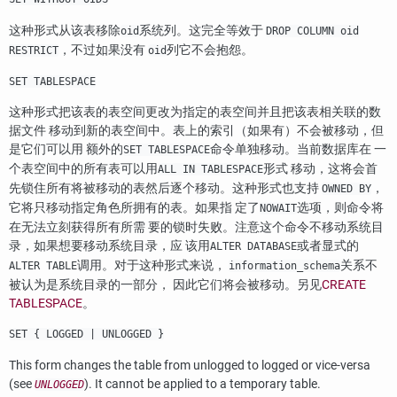
这种形式从该表移除
系统列。这完全等效于
oid
DROP COLUMN oid
，不过如果没有
列它不会抱怨。
RESTRICT
oid
SET TABLESPACE
这种形式把该表的表空间更改为指定的表空间并且把该表相关联的数
据文件 移动到新的表空间中。表上的索引（如果有）不会被移动，但
是它们可以用 额外的
命令单独移动。当前数据库在 一
SET TABLESPACE
个表空间中的所有表可以用
形式 移动，这将会首
ALL IN TABLESPACE
先锁住所有将被移动的表然后逐个移动。这种形式也支持
，
OWNED BY
它将只移动指定角色所拥有的表。如果指 定了
选项，则命令将
NOWAIT
在无法立刻获得所有所需 要的锁时失败。注意这个命令不移动系统目
录，如果想要移动系统目录，应 该用
或者显式的
ALTER DATABASE
调用。对于这种形式来说，
关系不
ALTER TABLE
information_schema
被认为是系统目录的一部分， 因此它们将会被移动。另见
CREATE
TABLESPACE
。
SET { LOGGED | UNLOGGED }
This form changes the table from unlogged to logged or vice-versa
(see
). It cannot be applied to a temporary table.
UNLOGGED