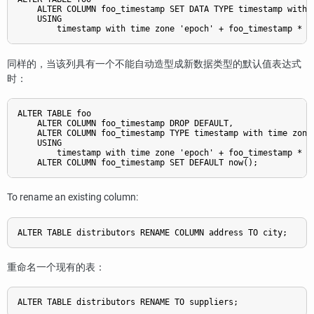
    ALTER COLUMN foo_timestamp SET DATA TYPE timestamp with t
    USING

        timestamp with time zone 'epoch' + foo_timestamp * i
同样的，当该列具有一个不能自动造型成新数据类型的默认值表达式
时：
ALTER TABLE foo

    ALTER COLUMN foo_timestamp DROP DEFAULT,

    ALTER COLUMN foo_timestamp TYPE timestamp with time zone

    USING

        timestamp with time zone 'epoch' + foo_timestamp * in
    ALTER COLUMN foo_timestamp SET DEFAULT now();
To rename an existing column:
ALTER TABLE distributors RENAME COLUMN address TO city;
重命名一个现有的表：
ALTER TABLE distributors RENAME TO suppliers;