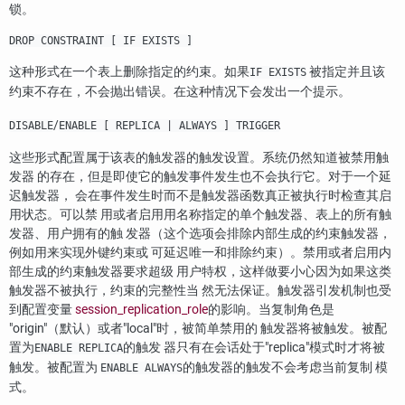
锁。
DROP CONSTRAINT [ IF EXISTS ]
这种形式在一个表上删除指定的约束。如果
被指定并且该
IF EXISTS
约束不存在，不会抛出错误。在这种情况下会发出一个提示。
/
DISABLE
ENABLE [ REPLICA | ALWAYS ] TRIGGER
这些形式配置属于该表的触发器的触发设置。系统仍然知道被禁用触
发器 的存在，但是即使它的触发事件发生也不会执行它。对于一个延
迟触发器， 会在事件发生时而不是触发器函数真正被执行时检查其启
用状态。可以禁 用或者启用用名称指定的单个触发器、表上的所有触
发器、用户拥有的触 发器（这个选项会排除内部生成的约束触发器，
例如用来实现外键约束或 可延迟唯一和排除约束）。禁用或者启用内
部生成的约束触发器要求超级 用户特权，这样做要小心因为如果这类
触发器不被执行，约束的完整性当 然无法保证。触发器引发机制也受
到配置变量
session_replication_role
的影响。当复制角色是
"origin"
（默认）或者
"local"
时，被简单禁用的 触发器将被触发。被配
置为
的触发 器只有在会话处于
"replica"
模式时才将被
ENABLE REPLICA
触发。被配置为
的触发器的触发不会考虑当前复制 模
ENABLE ALWAYS
式。