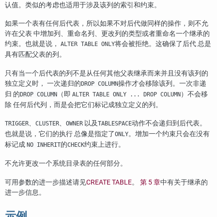
认值。类似的考虑也适用于涉及该列的索引和约束。
如果一个表有任何后代表，所以如果不对后代做同样的操作，则不允
许在父表 中增加列、重命名列、更改列的类型或者重命名一个继承的
约束。也就是说，
将会被拒绝。这确保了后代 总是
ALTER TABLE ONLY
具有匹配父表的列。
只有当一个后代表的列不是从任何其他父表继承而来并且没有该列的
独立定义时， 一次递归的
操作才会移除该列。一次非递
DROP COLUMN
归 的
（即
）不会移
DROP COLUMN
ALTER TABLE ONLY ... DROP COLUMN
除 任何后代列，而是会把它们标记成独立定义的列。
、
、
以及
动作不会递归到后代表。
TRIGGER
CLUSTER
OWNER
TABLESPACE
也就是说，它们的执行 总像是指定了
。增加一个约束只会在没有
ONLY
标记成
的
约束上进行。
NO INHERIT
CHECK
不允许更改一个系统目录表的任何部分。
可用参数的进一步描述请见
CREATE TABLE
。
第 5 章
中有关于继承的
进一步信息。
示例