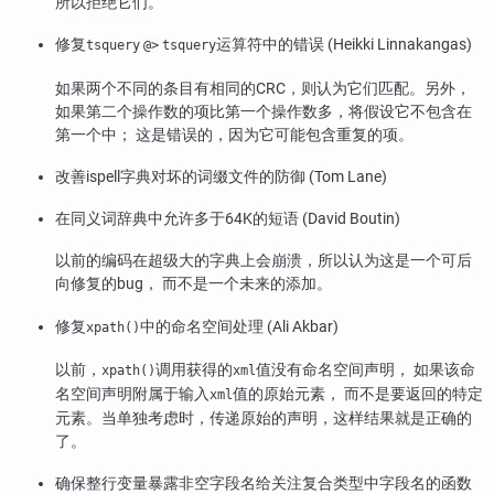
所以拒绝它们。
修复
运算符中的错误 (Heikki Linnakangas)
tsquery
@>
tsquery
如果两个不同的条目有相同的CRC，则认为它们匹配。另外，
如果第二个操作数的项比第一个操作数多，将假设它不包含在
第一个中； 这是错误的，因为它可能包含重复的项。
改善ispell字典对坏的词缀文件的防御 (Tom Lane)
在同义词辞典中允许多于64K的短语 (David Boutin)
以前的编码在超级大的字典上会崩溃，所以认为这是一个可后
向修复的bug， 而不是一个未来的添加。
修复
中的命名空间处理 (Ali Akbar)
xpath()
以前，
调用获得的
值没有命名空间声明， 如果该命
xpath()
xml
名空间声明附属于输入
值的原始元素， 而不是要返回的特定
xml
元素。当单独考虑时，传递原始的声明，这样结果就是正确的
了。
确保整行变量暴露非空字段名给关注复合类型中字段名的函数