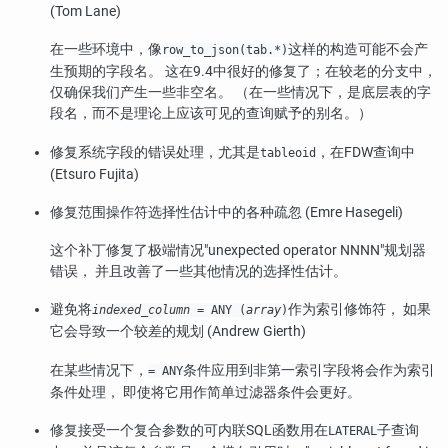
(Tom Lane)
在一些环境中，像
这样的构造可能不会产
row_to_json(tab.*)
生预期的字段名。 这在9.4中很好的修复了；在较老的分支中，
仅确保我们产生一些非空名。 （在一些情况下，是底层表的字
段名，而不是理论上应该可见的查询赋予的别名。）
修复系统字段的错误处理，尤其是
，在FDW查询中
tableoid
(Etsuro Fujita)
修复范围操作符选择性估计中的各种疏忽 (Emre Hasegeli)
这个补丁修复了极端情况
"unexpected operator NNNN"
规划器
错误， 并且改善了一些其他情况的选择性估计。
避免将
作为索引修饰符， 如果
indexed_column
= ANY (
array
)
它会导致一个较差的规划 (Andrew Gierth)
在某些情况下，
条件应用到非第一索引字段将会作为索引
= ANY
条件处理， 即使将它用作简单过滤器条件会更好。
修复接受一个复合参数的可内联SQL函数用在
子查询
LATERAL