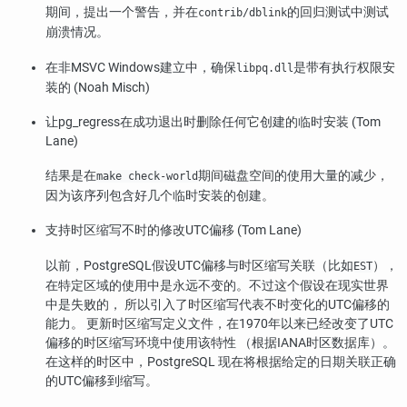
期间，提出一个警告，并在
的回归测试中测试
contrib/dblink
崩溃情况。
在非MSVC Windows建立中，确保
是带有执行权限安
libpq.dll
装的 (Noah Misch)
让
pg_regress
在成功退出时删除任何它创建的临时安装 (Tom
Lane)
结果是在
期间磁盘空间的使用大量的减少，
make check-world
因为该序列包含好几个临时安装的创建。
支持时区缩写不时的修改UTC偏移 (Tom Lane)
以前，
PostgreSQL
假设UTC偏移与时区缩写关联（比如
），
EST
在特定区域的使用中是永远不变的。不过这个假设在现实世界
中是失败的， 所以引入了时区缩写代表不时变化的UTC偏移的
能力。 更新时区缩写定义文件，在1970年以来已经改变了UTC
偏移的时区缩写环境中使用该特性 （根据IANA时区数据库）。
在这样的时区中，
PostgreSQL
现在将根据给定的日期关联正确
的UTC偏移到缩写。