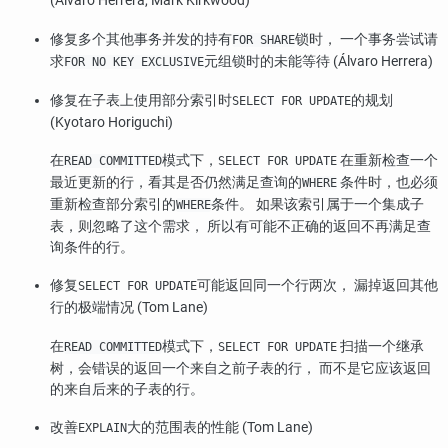
(Álvaro Herrera, Mark Kirkwood)
修复多个其他事务并发的持有
锁时， 一个事务尝试请
FOR SHARE
求
元组锁时的未能等待 (Álvaro Herrera)
FOR NO KEY EXCLUSIVE
修复在子表上使用部分索引时
的规划
SELECT FOR UPDATE
(Kyotaro Horiguchi)
在
模式下，
在重新检查一个
READ COMMITTED
SELECT FOR UPDATE
最近更新的行，看其是否仍然满足查询的
条件时，也必须
WHERE
重新检查部分索引的
条件。 如果该索引属于一个集成子
WHERE
表，则忽略了这个需求， 所以有可能不正确的返回不再满足查
询条件的行。
修复
可能返回同一个行两次， 漏掉返回其他
SELECT FOR UPDATE
行的极端情况 (Tom Lane)
在
模式下，
扫描一个继承
READ COMMITTED
SELECT FOR UPDATE
树，会错误的返回一个来自之前子表的行， 而不是它应该返回
的来自后来的子表的行。
改善
大的范围表的性能 (Tom Lane)
EXPLAIN