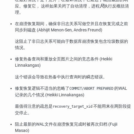
应。修复它， 这样如果关闭了自动清理，进程
只
执行反概括清
理。
在崩溃恢复期间，确保非日志关系写做空并且在恢复完成之前
同步到磁盘 (Abhijit Menon-Sen, Andres Freund)
这阻止了非日志关系可能由于数据库崩溃恢复包含垃圾数据的
情况。
修复热备查询和重放全页图片之间的竞态条件 (Heikki
Linnakangas)
这个错误会导致在热备中执行查询时的瞬态错误。
修复恢复逻辑不适当的忽略了
的WAL
COMMIT/ABORT PREPARED
记录的几个情况 (Heikki Linnakangas)
最值得注意的疏忽是
不能用来在两阶段提
recovery_target_xid
交停止。
阻止最新的WAL文件在崩溃恢复完成时被再次归档 (Fujii
Masao)