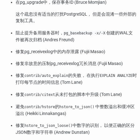
在
pg_upgrade
中，保存事务ID (Bruce Momjian)
这个疏忽没有适当的打扰
PostgreSQL
， 但是会混淆一些外部的
复制工具。
阻止提升备用服务器时，
创建的WAL文
pg_basebackup -x/-X
件被再次归档 (Andres Freund)
修复
pg_receivexlog
中的内存泄露 (Fujii Masao)
修复非故意的压制
pg_receivexlog
冗长消息 (Fujii Masao)
修复
的失败， 在执行
时
contrib/auto_explain
EXPLAIN ANALYZE
打印每节点的时间信息 (Tom Lane)
修复
从未打包的脚本中升级 (Tom Lane)
contrib/citext
避免
的
中整数溢出和缓冲区
contrib/hstore
hstore_to_json()
溢出 (Heikki Linnakangas)
修复
中数字的识别， 以便正确的区分
hstore_to_json_loose()
JSON数字和字符串 (Andrew Dunstan)