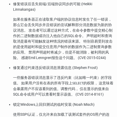
修复错误后丢失前端/后端协议同步的可能 (Heikki
Linnakangas)
如果在服务器正在读取客户端的协议信息时发生了任一错误，
那么它会丢失同步并且错误的尝试解释部分消息数据为新的协
议消息。 攻击者可以通过这种方式，在命令参数中提交精心制
作的二进制数据成功注入他自己的SQL命令。 声明超时和查询
取消是最有可能触发这种情况的错误来源。 特别容易受到攻击
的是使用超时和提交任意用户制作的数据作为二进制查询参数
的应用。 禁用声明超时将减少，但是不能消除，被利用的风
险。 感谢Emil Lenngren报告这个问题。 (CVE-2015-0244)
修复通过约束违反错误消息泄露信息 (Stephen Frost)
一些服务器错误消息显示了违反约束（比如唯一约束）的字段
值。 如果用户没有在表的所有字段上
的权限， 这意味着
SELECT
会暴露用户不应该看到的值。调整代码， 仅在显示的值来自
SQL命令或用户可以查看时显示该值。 (CVE-2014-8161)
锁定Windows上回归测试的临时安装 (Noah Misch)
使用SSPI认证，仅允许来自加载了该测试套件的OS用户的连