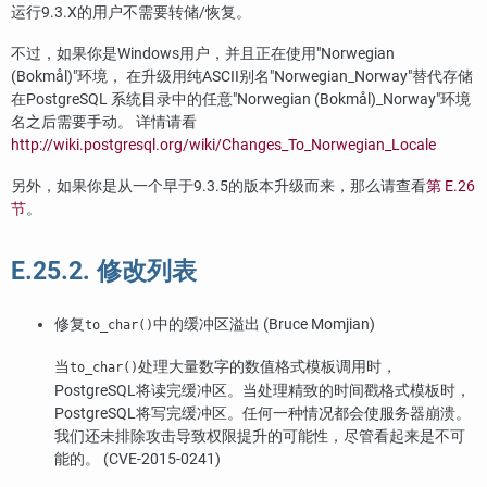
运行9.3.X的用户不需要转储/恢复。
不过，如果你是Windows用户，并且正在使用
"Norwegian
(Bokmål)"
环境， 在升级用纯ASCII别名
"Norwegian_Norway"
替代存储
在
PostgreSQL
系统目录中的任意
"Norwegian (Bokmål)_Norway"
环境
名之后需要手动。 详情请看
http://wiki.postgresql.org/wiki/Changes_To_Norwegian_Locale
另外，如果你是从一个早于9.3.5的版本升级而来，那么请查看
第 E.26
节
。
E.25.2. 修改列表
修复
中的缓冲区溢出 (Bruce Momjian)
to_char()
当
处理大量数字的数值格式模板调用时，
to_char()
PostgreSQL
将读完缓冲区。当处理精致的时间戳格式模板时，
PostgreSQL
将写完缓冲区。任何一种情况都会使服务器崩溃。
我们还未排除攻击导致权限提升的可能性，尽管看起来是不可
能的。 (CVE-2015-0241)