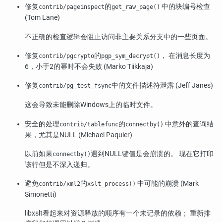
修复
的
中的块编号检查
contrib/pageinspect
get_raw_page()
(Tom Lane)
不正确的检查逻辑会阻止访问非主要关系分支中的一些页面。
修复
的
， 在消息长度为
contrib/pgcrypto
pgp_sym_decrypt()
6，小于2的幂时不会失败 (Marko Tiikkaja)
修复
中的文件描述符泄露 (Jeff Janes)
contrib/pg_test_fsync
这会导致未能删除Windows上的临时文件。
安全的处理
的
中意外的查询结
contrib/tablefunc
connectby()
果，尤其是NULL (Michael Paquier)
以前如果
遇到NULL键值是会崩溃的。 现在它打印
connectby()
该行但是不深入递归。
避免
的
中可能的崩溃 (Mark
contrib/xml2
xslt_process()
Simonetti)
libxslt
看起来对资源释放的顺序有一个未记录的依赖； 重新排