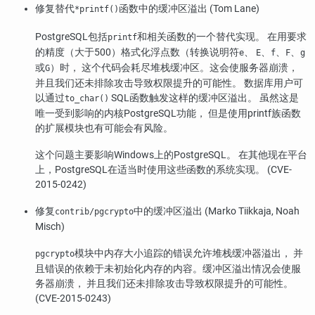
修复替代
函数中的缓冲区溢出 (Tom Lane)
*printf()
PostgreSQL
包括
和相关函数的一个替代实现。 在用要求
printf
的精度（大于500）格式化浮点数（转换说明符
、
、
、
、
e
E
f
F
g
或
）时， 这个代码会耗尽堆栈缓冲区。这会使服务器崩溃，
G
并且我们还未排除攻击导致权限提升的可能性。 数据库用户可
以通过
SQL函数触发这样的缓冲区溢出。 虽然这是
to_char()
唯一受到影响的内核
PostgreSQL
功能， 但是使用printf族函数
的扩展模块也有可能会有风险。
这个问题主要影响Windows上的
PostgreSQL
。 在其他现在平台
上，
PostgreSQL
在适当时使用这些函数的系统实现。 (CVE-
2015-0242)
修复
中的缓冲区溢出 (Marko Tiikkaja, Noah
contrib/pgcrypto
Misch)
模块中内存大小追踪的错误允许堆栈缓冲器溢出， 并
pgcrypto
且错误的依赖于未初始化内存的内容。缓冲区溢出情况会使服
务器崩溃， 并且我们还未排除攻击导致权限提升的可能性。
(CVE-2015-0243)