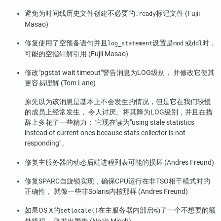
避免为时间线历史文件创建不必要的
标记文件 (Fujii
.ready
Masao)
修复使用了空预备语句并且
设置是
或
时，
log_statement
mod
ddl
可能的空指针解引用 (Fujii Masao)
修改
"pgstat wait timeout"
警告消息为LOG级别， 并修改它使其
更容易理解 (Tom Lane)
原先以为该消息是基本上不会发生的情况，但是它在我们较慢
的成员上经常发生， 令人讨厌。将其降为LOG级别，并且在措
辞上多花了一些精力： 它现在读为
"using stale statistics
instead of current ones because stats collector is not
responding"
。
修复主服务器的动态后端进程列表可能的损坏 (Andres Freund)
修复SPARC自旋锁实现，确保CPU运行在非TSO相干模式时的
正确性， 就像一些非Solaris内核那样 (Andres Freund)
如果OS X的
在主服务器内部启动了一个不想要的额
setlocale()