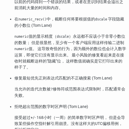
以前的代码得到一个错误的结果，或者在意识到结果会溢出之
前消耗大量的时间和内存。
在
中，截断任何将要根据值的
字段隐藏
numeric_recv()
dscale
的小数位 (Tom Lane)
值的显示精度（
）永远都不应该小于非零小数位
numeric
dscale
的数量； 但是很显然，至少有一个客户端应用这样传输二进制
值。 这导致奇怪的行为，因为额外的数位也会计入数学
numeric
运算，即使它们没有显示出来。 最小风险的修复看起来是在接
收时就截断这样的
"隐藏"
位， 这样数值就确实是它打印出来的
样子了。
修复最短优先正则表达式匹配的不正确搜索 (Tom Lane)
当允许的迭代次数被
修饰符或范围表达式限制时，匹配通常会
?
失败。
拒绝超出范围的数字时区声明 (Tom Lane)
接受超过+/- 168小时（一周）的简单数字时区声明， 但是会导
致某些操作空指针解引用崩溃。没有这样大的UTC偏移用例，