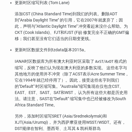
更新时区缩写列表 (Tom Lane)
添加CST (China Standard Time)到我们的列表。删除ADT
到
"Arabia Daylight Time"
的引用，它在2007年就废弃了；因
此，声明与
"Atlantic Daylight Time"
冲突看起来没什么帮助。为
CKT (Cook Islands)、FJT和FJST (Fiji) 修复完全不正确的GMT偏
移；我们甚至没有它们适当的日期变更线。
更新时区数据文件到
tzdata
版本2015a。
IANA时区数据库为所有澳大利亚时区采取了
/
格式的
A
x
ST
A
x
DT
缩写，反映了他们认为现在澳大利亚的多数实现。 这些名字与
其他地方的使用并不冲突（除了ACST表示Acre Summer Time，
它在1994年就已经停用了）。因此，接受这些名字到我们
的
"Default"
时区缩写集。
"Australia"
缩写集现在仅包含CST、
EAST、EST、SAST、SAT和WST， 认为所有这些大都是历史用
法。请注意，SAST在
"Default"
缩写集中也已经被修改为South
Africa Standard Time。
另外，添加时区缩写SRET (Asia/Srednekolymsk)和
XJT(Asia/Urumqi)， 并为西萨摩亚使用WSST/WSDT。还有，
DST规律在智利、墨西哥、土耳其 & 凯科斯群岛