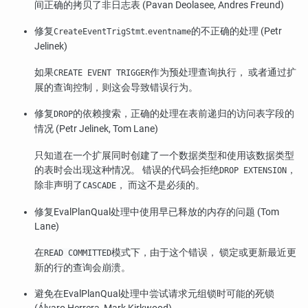
间正确的拷贝了非日志表 (Pavan Deolasee, Andres Freund)
修复
.
的不正确的处理 (Petr
CreateEventTrigStmt
eventname
Jelinek)
如果
作为预处理查询执行， 或者通过扩
CREATE EVENT TRIGGER
展的查询控制，则这会导致错误行为。
修复
的依赖搜索，正确的处理在表前递归的访问表字段的
DROP
情况 (Petr Jelinek, Tom Lane)
只知道在一个扩展同时创建了一个数据类型和使用该数据类型
的表时会出现这种情况。 错误的代码会拒绝
，
DROP EXTENSION
除非声明了
， 而这不是必须的。
CASCADE
修复EvalPlanQual处理中使用早已释放的内存的问题 (Tom
Lane)
在
模式下，由于这个错误， 锁定或更新最近更
READ COMMITTED
新的行的查询会崩溃。
避免在EvalPlanQual处理中尝试请求元组锁时可能的死锁