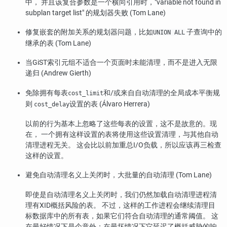
中， 并且该复合参数是一个横向引用时，
"variable not found in
subplan target list"
的规划器失败 (Tom Lane)
修复嵌套的附加关系的规划器问题，比如
子查询中的
UNION ALL
继承的表 (Tom Lane)
当GiST索引元组不适合一个页面时未能清理，而不是进入无限
递归 (Andrew Gierth)
免除拥有每表
和/或来自自动清理的全局成本平衡规
cost_limit
则
设置的表 (Álvaro Herrera)
cost_delay
以前的行为基本上忽略了这些每表的设置，这不是故意的。现
在， 一个拥有这样设置的表将使用这些设置清理，与其他自动
清理进程无关。 这会比以前加重总I/O负载，所以应该再三检查
这样的设置。
避免自动清理名义上关闭时，大批量的自动清理 (Tom Lane)
即使是自动清理名义上关闭时，我们仍然加载自动清理进程清
理有XID概括风险的表。 不过，这样的工作进程会继续清理目
标数据库中的所有表，如果它们符合自动清理的通常阈值。 这
在最好情况下是个意外；在最坏情况下它延迟了概括威胁的响