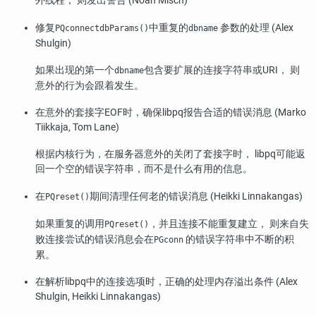
外线程， 则发出警告 (Noah Misch)
修复
中重复的
参数的处理 (Alex
PQconnectdbParams()
dbname
Shulgin)
如果出现的第一个
包含要扩展的连接字符串或URI， 则
dbname
意外的行为会跟着发生。
在意外的套接字EOF时，确保
libpq
报告合适的错误消息 (Marko
Tiikkaja, Tom Lane)
根据内核行为，在服务器意外的关闭了套接字时，
libpq
可能返
回一个空的错误字符串，而不是什么有用的信息。
在
期间清理任何老的错误消息 (Heikki Linnakangas)
PQreset()
如果重复的调用
，并且连接不能重复建立， 则来自失
PQreset()
败连接尝试的错误消息会在
的错误字符串中不断的积
PGconn
累。
在解析
libpq
中的连接选项时，正确的处理内存溢出条件 (Alex
Shulgin, Heikki Linnakangas)