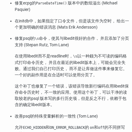
修复
ecpg
的
版本中的数组溢出 (Michael
ParseDateTime()
Paquier)
在
initdb
中，如果指定了口令文件，但是该文件为空时， 给出一
个更加明确的错误消息 (Mats Erik Andersson)
修复
psql
的
命令，使其与libedit很好的合作， 并且添加了分页
\s
支持 (Stepan Rutz, Tom Lane)
在使用libedit而不是readline时，
以一种颇为不可读的编码格
\s
式打印命令历史， 并且在最近的libedit版本上，可能会完全失
败。通过我们自己打印历史， 而不是让库做这件事来修复它。
一个好的副作用是在合适时可以使用分页了。
这个补丁也修复了一个错误，该错误导致新行编码在用libedit保
存命令历史时， 不一致的应用。使用这个补丁，可以干净的读
取较老的
psql
版本写的多行历史项，但是反之不行，依赖于包
含的确定libedit版本。
改善
psql
的特殊变量解析的一致性 (Tom Lane)
允许
和
的
和
的不同拼写
ECHO_HIDDEN
ON_ERROR_ROLLBACK
on
off