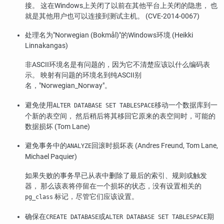
接。 这在Windows上关闭了以前在其他平台上关闭的隐患， 也
就是其他用户也可以连接到测试主机。 (CVE-2014-0067)
处理名为
"Norwegian (Bokmål)"
的Windows环境 (Heikki
Linnakangas)
非ASCII环境名是有问题的，因为它不清楚应该以什么编码表
示。 映射有问题的环境名到纯ASCII别
名，
"Norwegian_Norway"
。
避免使用
移动一个数据库到一
ALTER DATABASE SET TABLESPACE
个新的表空间， 然后稍后将其移回它原来的表空间时，可能的
数据损坏 (Tom Lane)
避免事务中的
回滚时损坏表 (Andres Freund, Tom Lane,
ANALYZE
Michael Paquier)
如果失败的事务早已从表中删除了最后的索引、规则或触发
器， 那么该表将停留在一个损坏的状态，没有设置相关的
标记，尽管它们应该设置。
pg_class
确保在
或
期
CREATE DATABASE
ALTER DATABASE SET TABLESPACE