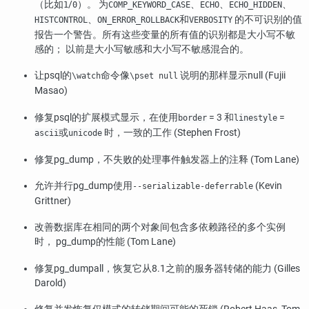
（比如
/
）。 为
、
、
、
1
0
COMP_KEYWORD_CASE
ECHO
ECHO_HIDDEN
、
和
的不可识别的值
HISTCONTROL
ON_ERROR_ROLLBACK
VERBOSITY
报告一个警告。所有这些变量的所有值的识别都是大小写不敏
感的； 以前是大小写敏感和大小写不敏感混合的。
让
psql
的
命令像
说明的那样显示null (Fujii
\watch
\pset null
Masao)
修复
psql
的扩展模式显示，在使用
= 3 和
=
border
linestyle
或
时，一致的工作 (Stephen Frost)
ascii
unicode
修复
pg_dump
，不失败的处理事件触发器上的注释 (Tom Lane)
允许并行
pg_dump
使用
(Kevin
--serializable-deferrable
Grittner)
改善数据库在相同的两个对象间包含多依赖路径的多个实例
时，
pg_dump
的性能 (Tom Lane)
修复
pg_dumpall
，恢复它从8.1之前的服务器转储的能力 (Gilles
Darold)