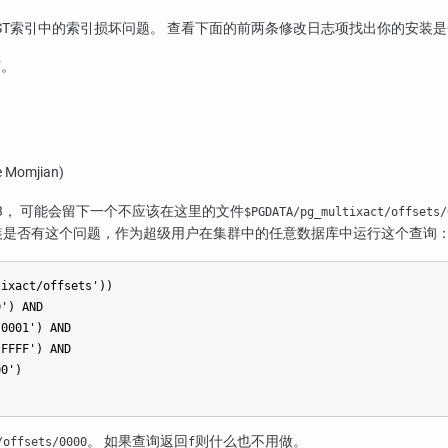
iST索引中的索引损坏问题。 查看下面的前两条修改日志项找出你的安装
节
。
 Momjian)
.3， 可能会留下一个不应该在这里的文件
$PGDATA/pg_multixact/offsets/
装是否有这个问题，作为超级用户在集群中的任意数据库中运行这个查询
ixact/offsets'))

') AND

0001') AND

FFFF') AND

0')

。 如果查询返回
则什么也不用做。
/offsets/0000
f