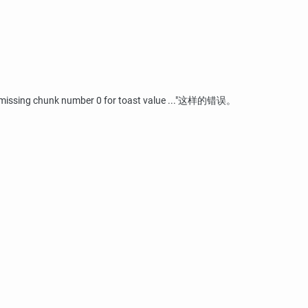
missing chunk number 0 for toast value ..."
这样的错误。