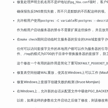
修复处理声明主机名而不是IP地址的
项时， 客户端
pg_hba.conf
确保报告反DNS查找失败，而不只是默默的不匹配这样的项。
允许根用户使用
和
postgres -C variable
postgres --descri
作为根用户启动服务器的禁令不需要扩展这些操作， 并且放
在
期间启动临时主服务器的安全的Unix域套接字 (Noah
make check
任何可以访问套接字文件的本地用户都可以作为服务器的引导超级
件、
的模式为0700的子目录中替换服务器的套接字， 防
/tmp
这个修改一个有用的副作用是简化了重写
DEFAULT_PGSOCKET_D
修复表空间创建WAL重放，使其在Windows上可以工作 (MauM
修复Windows上套接字创建失败的检测 (Bruce Momjian)
在Windows上，允许新的会话从配置文件中吸收PGC_BACK
以前，如果这样的参数在文件启动之后做了修改，则该修改将