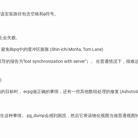
如果该安装路径包含空格和
符号。
@
库上会失败。
 避免
libpq
中的缓冲区膨胀 (Shin-ichi Morita, Tom Lane)
误导的报告为
"lost synchronization with server"
）。 在普通情况下，很难
。
)
句的目标时，
ecpg
做正确的事情，还有一些其他数组处理的修复 (Ashutosh B
发生这种事情。
pg_dump
会感到困惑，然后它将该物化视图当做普通视图