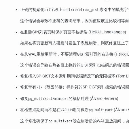
正确的初始化
字段上
索引中的填充字节 (He
bit
contrib/btree_gist
这个错误会导致不正确的查询结果，因为值应该是比较相等而
在删除GIN列表页时保护页面不被撕裂 (Heikki Linnakangas)
如果在将页更新写入磁盘时发生了系统崩溃，则该修复阻止了
在从WAL重放更新时，不要清理GiST索引页的右连接 (Heikki Lin
这个错误会导致在热备份上执行的GiST索引扫描瞬态的错误
修复插入SP-GiST文本索引期间极端情况下的无限循环 (Tom La
修复带有
（范围邻接）操作符的SP-GiST索引搜索的错误回复 (Hei
-|-
修复
的概括处理 (Álvaro Herrera)
pg_multixact/members
在检查点期间而不是在
期间截断
(Álvaro 
VACUUM
pg_multixact
这个修改确保了
段在崩溃后的WAL重放期间，
pg_multixact