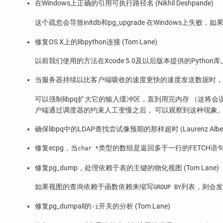
在Windows上正确的引用可执行路径名 (Nikhil Deshpande)
这个疏忽会导致
initdb
和
pg_upgrade
在Windows上失败，
修复OS X上的
libpython
连接 (Tom Lane)
以前我们使用的方法在Xcode 5.0及以后版本提供的Python
当服务器持续以比客户端吸收的速度更快的速度发送数据时，
可以强制
libpq
扩大它的输入缓冲区，直到用完内存 （这将会
户端通过调度器的约束人工变慢之后， 可以观察到这种现象
确保
libpq
中的LDAP查找尝试像预期的那样超时 (Laurenz Albe
修复
ecpg
，当
类型的数组是返回多于一行的FETCH语
char *
修复
pg_dump
，处理依赖于表的主键的物化视图 (Tom Lane)
如果视图的查询依赖于函数依赖来缩写
列表，则会
GROUP BY
修复
pg_dumpall
的
开关的分析 (Tom Lane)
-i