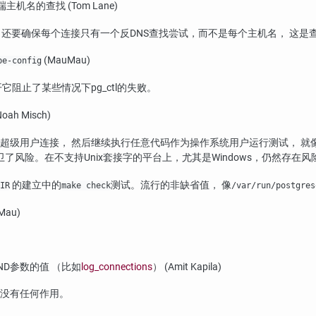
主机名的查找 (Tom Lane)
 还要确保每个连接只有一个反DNS查找尝试，而不是每个主机名， 这
(MauMau)
be-config
开它阻止了某些情况下
pg_ctl
的失败。
 Misch)
用户连接， 然后继续执行任意代码作为操作系统用户运行测试， 就像我们之
卫了风险。在不支持Unix套接字的平台上，尤其是Windows，仍然存在
的建立中的
测试。流行的非缺省值， 像
IR
make check
/var/run/postgres
au)
END参数的值 （比如
log_connections
） (Amit Kapila)
没有任何作用。