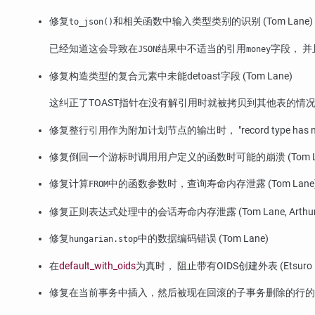
修复
和相关函数中输入类型类别的识别 (Tom Lane)
to_json()
已经知道这会导致在
结果中不适当的引用
字段， 
JSON
money
修复构造类型的复合元素中未能detoast字段 (Tom Lane)
这纠正了TOAST指针在没有解引用时就被拷贝到其他表的情
修复整行引用作为附加计划节点的输出时，
"record type has 
修复倒回一个游标时调用用户定义的函数时可能的崩溃 (Tom La
修复计算
中的函数参数时，查询寿命内存泄露 (Tom Lane
FROM
修复正则表达式处理中的会话寿命内存泄露 (Tom Lane, Arthur O'Dw
修复
中的数据编码错误 (Tom Lane)
hungarian.stop
在
default_with_oids
为真时， 阻止带有OIDS创建外表 (Etsuro Fu
修复在当前事务中插入，然后被现在回滚的子事务删除的行的活跃度检查