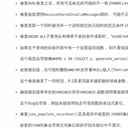
修复WAL恢复之后，所有可见标志的可能的不一致 (Heikki Linna
修复嵌套调用
期间， 可能不正确的
ReceiveSharedInvalidMessages
修复更新一个同时被另外一个进程锁定的元组时的竞态条件 (Andres Fre
修复
子查询从有继承子表的表中读取时，
"could not
UNION ALL
如果在子查询的目标列表中有一个设置返回函数， 则不要假设它的输出
这个疏忽会导致像
WHERE x IN (SELECT y, generate_series(
改善规划器，在可能时删除
/
的常量NULL输入 (Tom Lan
AND
OR
这个修改修复了一些情况，9.2及更高版本越积极的替换参数
确保规划器将等价的
和非
函数调用看做相等 (T
VARIADIC
VARIADIC
这个bug会导致，例如未能使用包含可变函数的表达式索引。
修复
及其相关中嵌套的
对象的处
json_populate_recordset()
JSON
嵌套的
对象会导致父对象以前的字段在输出中不显示。
JSON