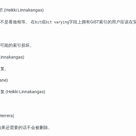
ikki Linnakangas)
不是看做相等。 在
或
字段上拥有GiST索引的用户应该
bit
bit varying
可能的索引损坏。
nakangas)
回复。
ne)
kki Linnakangas)
Herrera)
 如果还需要的话不会被删除。