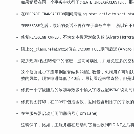
如果稍后在同一个事务中执行了
或
， 
CREATE INDEX
CLUSTER
在
期间清理
.
PREPARE TRANSACTION
pg_stat_activity
xact_sta
在
之后，原始的会话不再存在于事务当中， 所以它
PREPARE
修复
，不为文本搜索对象失败 (Álvaro Herrera
REASSIGN OWNED
阻止
.
值在
期间后退 (Álvaro H
pg_class
relminmxid
VACUUM FULL
减少规则/视图转储中的缩进，提高可读性，并避免过多的空格 (Greg S
这个修改减少了应用到嵌套结构的缩进数量，包括用户可能认为
败的风险。现在缩进降低了40倍， 最初看起来很奇怪，但是
修复一个字段随后的添加导致多个输入字段匹配
说明时规
USING
修复视图打印，在
中包括函数，返回包含删除了的字段的复合类
FROM
在主服务器启动期间闭塞信号 (Tom Lane)
这确保了，比如，主服务器在启动时它自己收到
SIGINT
之后