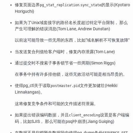
修复页面边界
.
的显示(Kyotaro
pg_stat_replication
sync_state
Horiguchi)
如果为了Unix域套接字的路径名长度超过特定平台限制， 那么
产生可理解的错误消息(Tom Lane, Andrew Dunstan)
以前这可能导致一些无用的东西，比如
"域名解析不可恢复故障"
当发送复合列值给客户端时，修复内存泄露(Tom Lane)
通过提交时不搜索子事务锁节省一些周期(Simon Riggs)
在事务中持有许多排他锁，这些无效活动可能是相当昂贵的。
使得
pg_ctl
关于读取
文件更加健壮(Heikki
postmaster.pid
Linnakangas)。
这将修复竞争条件和可能的文件描述符泄漏。
如果提出错误编码数据，并且
设置是客户端编
client_encoding
码，比如SJIS， 那么可能在
psql
中崩溃(Jiang Guiqing)
在数据不是归档预先数据段中使得
pg_dump
备份