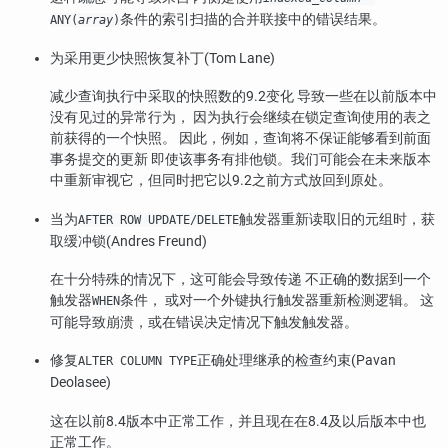
条件的索引扫描的合并联接中的错误结果。
ANY(
array
)
为采用更少快照恢复补丁(Tom Lane)
减少查询执行中采取的快照数的9.2变化 导致一些在以前版本中
没有见过的异常行为， 因为执行会继续在锁定查询使用的表之
前获得的一个快照。 因此，例如，查询将不保证能够看到前面
事务提交的更新 即使该事务有排他锁。我们可能会在未来版本
中重新审视它，但同时把它以9.2之前方式放回到原处。
当为
触发器重新读取旧的元组时，获
AFTER ROW UPDATE/DELETE
取缓冲锁(Andres Freund)
在十分特殊的情况下，这可能会导致传递 不正确的数据到一个
触发器
条件， 或对一个外键执行触发器重新检测逻辑。 这
WHEN
可能导致崩溃，或在错误决定情况下触发触发器。
修复
正确处理继承的检查约束(Pavan
ALTER COLUMN TYPE
Deolasee)
这在以前8.4版本中正常工作，并且现在在8.4及以后版本中也
正常工作。