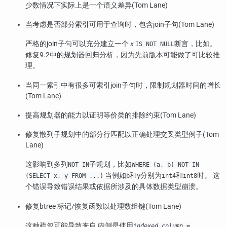
少数情况下实际上是一个语义差异(Tom Lane)
当考虑是否部分索引可用于查询时，包含join子句(Tom Lane)
严格的join子句可以充分建立一个
断言，比如。
x
IS NOT NULL
修复9.2中的规划器回归分析，因为先前版本可能做了可比较推
理。
当同一索引中有很多可索引join子句时，限制规划器时间的增长
(Tom Lane)
提高规划器的能力以证明等价类的排除约束(Tom Lane)
修复散列子规划中的部分行匹配以正确处理交叉类型例子(Tom
Lane)
这影响到多列
子规划，比如
NOT IN
WHERE (a, b) NOT IN
当例如
和
分别为
和
时。 这
(SELECT x, y FROM ...)
b
y
int4
int8
个错误导致错误结果或依据所涉及的具体数据类型崩溃。
修复btree 标记/恢复函数以处理数组键(Tom Lane)
这种疏忽可能导致来自 内侧是使用
indexed_column
=