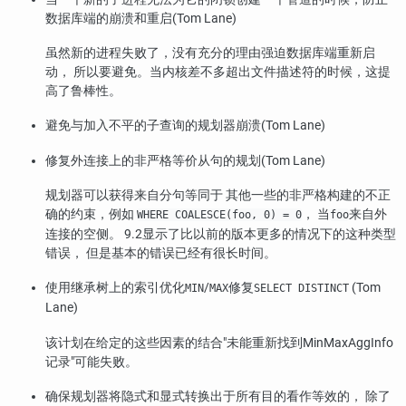
数据库端的崩溃和重启(Tom Lane)
虽然新的进程失败了，没有充分的理由强迫数据库端重新启
动， 所以要避免。当内核差不多超出文件描述符的时候，这提
高了鲁棒性。
避免与加入不平的子查询的规划器崩溃(Tom Lane)
修复外连接上的非严格等价从句的规划(Tom Lane)
规划器可以获得来自分句等同于 其他一些的非严格构建的不正
确的约束，例如
， 当
来自外
WHERE COALESCE(foo, 0) = 0
foo
连接的空侧。 9.2显示了比以前的版本更多的情况下的这种类型
错误， 但是基本的错误已经有很长时间。
使用继承树上的索引优化
/
修复
(Tom
MIN
MAX
SELECT DISTINCT
Lane)
该计划在给定的这些因素的结合
"未能重新找到MinMaxAggInfo
记录"
可能失败。
确保规划器将隐式和显式转换出于所有目的看作等效的， 除了