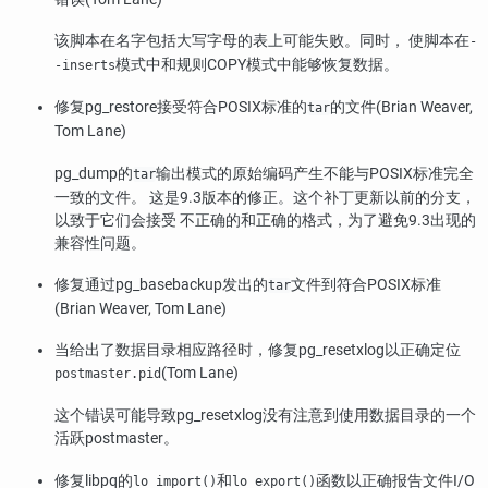
该脚本在名字包括大写字母的表上可能失败。同时， 使脚本在
-
模式中和规则COPY模式中能够恢复数据。
-inserts
修复
pg_restore
接受符合POSIX标准的
的文件(Brian Weaver,
tar
Tom Lane)
pg_dump
的
输出模式的原始编码产生不能与POSIX标准完全
tar
一致的文件。 这是9.3版本的修正。这个补丁更新以前的分支，
以致于它们会接受 不正确的和正确的格式，为了避免9.3出现的
兼容性问题。
修复通过
pg_basebackup
发出的
文件到符合POSIX标准
tar
(Brian Weaver, Tom Lane)
当给出了数据目录相应路径时，修复
pg_resetxlog
以正确定位
(Tom Lane)
postmaster.pid
这个错误可能导致
pg_resetxlog
没有注意到使用数据目录的一个
活跃postmaster。
修复
libpq
的
和
函数以正确报告文件I/O
lo_import()
lo_export()