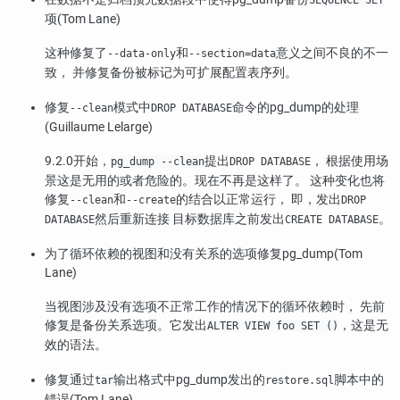
SEQUENCE SET
项(Tom Lane)
这种修复了
和
意义之间不良的不一
--data-only
--section=data
致， 并修复备份被标记为可扩展配置表序列。
修复
模式中
命令的
pg_dump
的处理
--clean
DROP DATABASE
(Guillaume Lelarge)
9.2.0开始，
提出
， 根据使用场
pg_dump --clean
DROP DATABASE
景这是无用的或者危险的。现在不再是这样了。 这种变化也将
修复
和
的结合以正常运行， 即，发出
--clean
--create
DROP
然后重新连接 目标数据库之前发出
。
DATABASE
CREATE DATABASE
为了循环依赖的视图和没有关系的选项修复
pg_dump
(Tom
Lane)
当视图涉及没有选项不正常工作的情况下的循环依赖时， 先前
修复是备份关系选项。它发出
，这是无
ALTER VIEW foo SET ()
效的语法。
修复通过
输出格式中
pg_dump
发出的
脚本中的
tar
restore.sql
错误(Tom Lane)