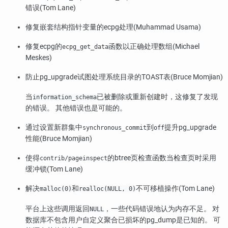
错误(Tom Lane)
修复嵌套结构指针变量的
ecpg
处理(Muhammad Usama)
修复
ecpg
的
函数以正确处理数组(Michael
ecpg_get_data
Meskes)
防止
pg_upgrade
试图处理系统目录的TOAST表(Bruce Momjian)
当
已被删除或重新创建时，这修复了发现
information_schema
的错误。 其他错误也是可能的。
通过设置新群集中
到
提升
pg_upgrade
synchronous_commit
off
性能(Bruce Momjian)
使得
的btree页检查函数当检查页时采用
contrib/pageinspect
缓冲锁(Tom Lane)
解决
和
不可移植操作(Tom Lane)
malloc(0)
realloc(NULL, 0)
平台上这些调用返回
，一些代码错误地认为内存不足。 对
NULL
数据库不包含用户自定义聚合已损坏的
pg_dump
是已知的。 可