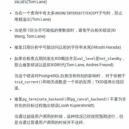
(Tom Lane)
VALUES
当在一个查询中有太多
/
/
子句时，防止
UNION
INTERSECT
EXCEPT
堆栈溢出(Tom Lane)
当使用-1区分尽可能低的整数值时，避免平台相关错误(Xi
Wang, Tom Lane)
修复日期分析中可能访问以前的字符串末尾(Hitoshi Harada)
如果在检查点期间发生XID概括并且
是
，
wal_level
hot_standby
那么修复错误以提前XID时代(Tom Lane, Andres Freund)
当这个错误对
PostgreSQL
自身没有特别的影响时， 对于依赖于
和相关函数是一个坏的应用：TXID值将出现回
txid_current()
退。
修复
和
不要为非
pg_terminate_backend()
pg_cancel_backend()
存在的目标过程抛出错误(Josh Kupershmidt)
当通过超级用户调用的时候，该种情况已经按照预期进行，但
是当通过普通用户调用的时候并不这样。