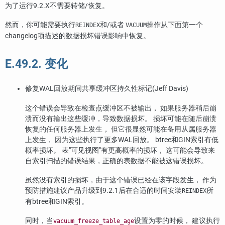
为了运行9.2.X不需要转储/恢复。
然而，你可能需要执行
和/或者
操作从下面第一个
REINDEX
VACUUM
changelog项描述的数据损坏错误影响中恢复。
E.49.2. 变化
修复WAL回放期间共享缓冲区持久性标记(Jeff Davis)
这个错误会导致在检查点缓冲区不被输出， 如果服务器稍后崩
溃而没有输出这些缓冲，导致数据损坏。 损坏可能在随后崩溃
恢复的任何服务器上发生， 但它很显然可能在备用从属服务器
上发生， 因为这些执行了更多WAL回放。 btree和GIN索引有低
概率损坏。 表
"可见视图"
有更高概率的损坏， 这可能会导致来
自索引扫描的错误结果，正确的表数据不能被这错误损坏。
虽然没有索引的损坏，由于这个错误已经在该字段发生， 作为
预防措施建议产品升级到9.2.1后在合适的时间安装
所
REINDEX
有btree和GIN索引。
同时，当
设置为零的时候， 建议执行
vacuum_freeze_table_age