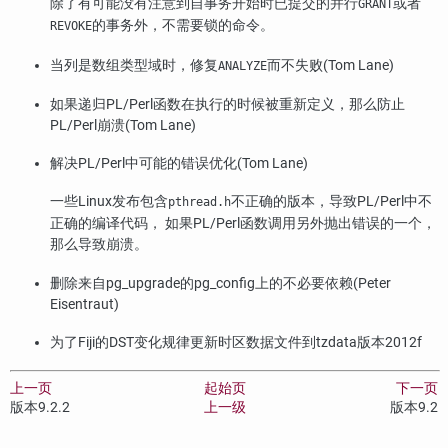
除了有可能没有注意到自事务开始时已提交的并行
或者
GRANT
的事务外，不需要锁的命令。
REVOKE
当列是数组类型域时，修复
而不失败(Tom Lane)
ANALYZE
如果递归PL/Perl函数在执行的时候被重新定义，那么防止
PL/Perl崩溃(Tom Lane)
解决PL/Perl中可能的错误优化(Tom Lane)
一些Linux发布包含
不正确的版本，导致PL/Perl中不
pthread.h
正确的编译代码， 如果PL/Perl函数调用另外抛出错误的一个，
那么导致崩溃。
删除来自
pg_upgrade
的
pg_config
上的不必要依赖(Peter
Eisentraut)
为了Fiji的DST变化规律更新时区数据文件到
tzdata
版本2012f
上一页
起始页
下一页
版本9.2.2
上一级
版本9.2