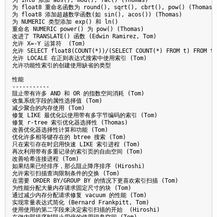
为 float8 重命名函数为 round(), sqrt(), cbrt(), pow() (Thomas)

为 float8 添加超越数学函数(如 sin(), acos()) (Thomas)

为 NUMERIC 类型添加 exp() 和 ln()

重命名 NUMERIC power() 为 pow() (Thomas)

改进了 TRANSLATE() 函数 (Edwin Ramirez, Tom)

允许 X=-Y 运算符  (Tom)

允许 SELECT float8(COUNT(*))/(SELECT COUNT(*) FROM t) FROM t G
允许 LOCALE 在正则表达式搜索中使用索引 (Tom)

允许功能性索引的创建使用缺省的类型

性能

-----------

阻止带有许多 AND 和 OR 的指数空间消耗 (Tom)

收集系统字段的属性选择值 (Tom)

减少聚合的内存使用 (Tom)

修复 LIKE 最优化以使用带有多字节编码的索引 (Tom)

修复 r-tree 索引优化器选择性 (Thomas)

改善优化器选择性计算和功能 (Tom)

优化许多相等键存在的 btree 搜索 (Tom)

只在索引存在时启用快速 LIKE 索引进程 (Tom)

再次利用带有多重记录的索引页的自由空间 (Tom)

改善哈希连接进程 (Tom) 

如果结果已经排序，那么阻止降序排序 (Hiroshi)

允许索引扫描查询限制条件的交换 (Tom)

在需要 ORDER BY/GROUP BY 的情况下更喜欢索引扫描 (Tom)

为性能分配大量内存请求固定尺寸的块 (Tom)

通过减少内存分配请求修复 vacuum 的性能 (Tom)

实现常量表达式简化 (Bernard Frankpitt, Tom)

使用使用的第二字段来决定索引扫描的开始  (Hiroshi)

在做内部排序时阻止四倍的使用磁盘空间 (Tom)
