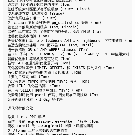
通过调用更少的函数快速的排序 (Tom)

创建系统索引匹配所有系统缓存 (Bruce, Hiroshi) 

使系统缓存使用系统索引 (Bruce)

使所有系统索引唯一 (Bruce)

为 vacuum 速度提升改进 pg_statistics 管理 (Tom)

较低频率的刷新后端缓存 (Tom, Hiroshi)

COPY 现在重新使用了先前的内存分配，提高了性能 (Tom)

改善优化成本估算 (Tom)

改善优化器估算  x > lowbound AND x < highbound  的范围查询 (Tom)
在适当的地方使用 DNF 而不是 CNF (Tom, Taral)

进一步清理 OR-of-AND WHERE-clauses (Tom)

在 OR 子句 (x = 1 AND y = 2) OR (x = 2 AND y = 4) 中使用索引 (To
智能优化器计算随机索引页访问 (Tom)

新增 SET 变量控制优化器开销 (Tom)

优化器查询基于 LIMIT, OFFSET, 和 EXISTS 限制条件 (Tom)

减少优化器链接路径的内部开支以加速 (Tom)

主要的子查询加速 (Tom)

当没有禁用 fsync 时较少的 fsync 写入 (Tom)

改善 LIKE 优化器估算  (Tom)

在只有 SELECT 的查询中阻止 fsync (Tom)

使索引创建使用 psort 代码，因为现在它更快速 (Tom)

允许创建临时表 > 1 Gig 的排序

源代码树的变化

-------------------

修复 linux PPC 编译

新增一般的 expression-tree-walker 子程序 (Tom)

更改 form() 为 varargform() 以阻止可能的问题

为 Alphas 上的大整数改善范围检查

清除 /include 目录中的 #include (Bruce)
