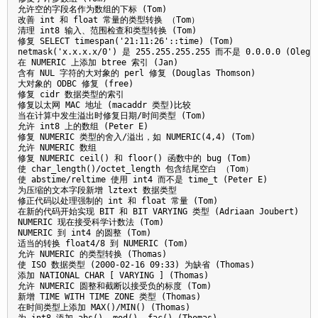
允许空的字段名作为数组的下标 (Tom)

改善 int 和 float 常量的类型转换 （Tom）

清理 int8 输入、范围检查和类型转换 (Tom)

修复 SELECT timespan('21:11:26'::time) (Tom)

netmask('x.x.x.x/0') 是 255.255.255.255 而不是 0.0.0.0 (Oleg S
在 NUMERIC 上添加 btree 索引 (Jan)

含有 NUL 字符的大对象的 perl 修复 (Douglas Thomson)

大对象的 ODBC 修复 (free)

修复 cidr 数据类型的索引

修复以太网 MAC 地址 (macaddr 类型)比较

当在计算中发生溢出时修复日期/时间类型 (Tom)

允许 int8 上的数组 (Peter E)

修复 NUMERIC 类型的舍入/溢出，如 NUMERIC(4,4) (Tom)

允许 NUMERIC 数组

修复 NUMERIC ceil() 和 floor() 函数中的 bug (Tom)

使 char_length()/octet_length 包含结尾空白 （Tom）

使 abstime/reltime 使用 int4 而不是 time_t (Peter E)

为压缩的文本字段新增 lztext 数据类型

修正代码以处理强制的 int 和 float 常量 (Tom) 

在新的代码开始实现 BIT 和 BIT VARYING 类型 (Adriaan Joubert)

NUMERIC 现在接受科学计数法 (Tom)

NUMERIC 到 int4 的圆整 (Tom)

适当的转换 float4/8 到 NUMERIC (Tom)

允许 NUMERIC 的类型转换 (Thomas)

使 ISO 数据类型 (2000-02-16 09:33) 为缺省 (Thomas)

添加 NATIONAL CHAR [ VARYING ] (Thomas)

允许 NUMERIC 圆整和截断以接受负的标度 (Tom)

新增 TIME WITH TIME ZONE 类型 (Thomas)

在时间类型上添加 MAX()/MIN() (Thomas) 

为 int8 添加 abs(), mod(), fac() (Thomas)
