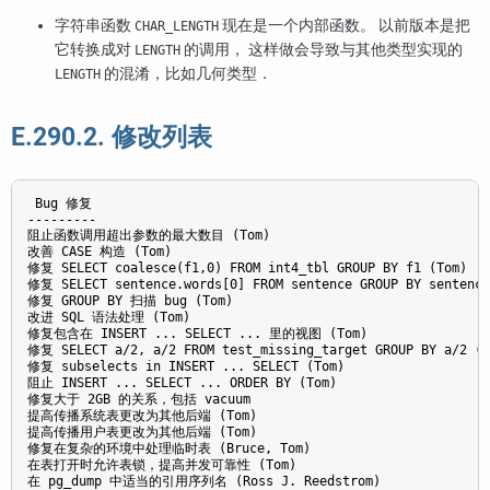
字符串函数
现在是一个内部函数。 以前版本是把
CHAR_LENGTH
它转换成对
的调用， 这样做会导致与其他类型实现的
LENGTH
的混淆，比如几何类型．
LENGTH
E.290.2. 修改列表
 Bug 修复

---------

阻止函数调用超出参数的最大数目 (Tom)

改善 CASE 构造 (Tom)

修复 SELECT coalesce(f1,0) FROM int4_tbl GROUP BY f1 (Tom)

修复 SELECT sentence.words[0] FROM sentence GROUP BY sentence.
修复 GROUP BY 扫描 bug (Tom)

改进 SQL 语法处理 (Tom)

修复包含在 INSERT ... SELECT ... 里的视图 (Tom)

修复 SELECT a/2, a/2 FROM test_missing_target GROUP BY a/2 (To
修复 subselects in INSERT ... SELECT (Tom)

阻止 INSERT ... SELECT ... ORDER BY (Tom) 

修复大于 2GB 的关系，包括 vacuum

提高传播系统表更改为其他后端 (Tom)

提高传播用户表更改为其他后端 (Tom)

修复在复杂的环境中处理临时表 (Bruce, Tom)

在表打开时允许表锁，提高并发可靠性 (Tom)

在 pg_dump 中适当的引用序列名 (Ross J. Reedstrom)
