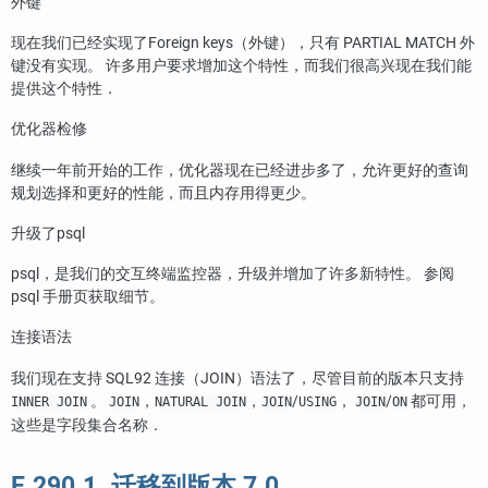
外键
现在我们已经实现了Foreign keys（外键），只有 PARTIAL MATCH 外
键没有实现。 许多用户要求增加这个特性，而我们很高兴现在我们能
提供这个特性．
优化器检修
继续一年前开始的工作，优化器现在已经进步多了，允许更好的查询
规划选择和更好的性能，而且内存用得更少。
升级了
psql
psql
，是我们的交互终端监控器，升级并增加了许多新特性。 参阅
psql
手册页获取细节。
连接语法
我们现在支持 SQL92 连接（JOIN）语法了，尽管目前的版本只支持
。
，
，
/
，
/
都可用，
INNER JOIN
JOIN
NATURAL JOIN
JOIN
USING
JOIN
ON
这些是字段集合名称．
E.290.1. 迁移到版本 7.0