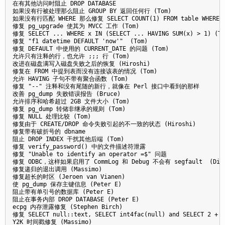
在有其他访问时阻止 DROP DATABASE

如果没有行被处理那么阻止 GROUP BY 返回任何行 (Tom)

如果没有行匹配 WHERE 那么修复 SELECT COUNT(1) FROM table WHERE ..
修复 pg_upgrade 使其为 MVCC 工作 (Tom)

修复 SELECT ... WHERE x IN (SELECT ... HAVING SUM(x) > 1) (Tom
修复 "f1 datetime DEFAULT 'now'"  (Tom)

修复 DEFAULT 中使用的 CURRENT_DATE 的问题 (Tom)

允许只有注释的行，也允许 ;;; 行 (Tom)

改进在磁盘满写入磁盘失败之后的恢复 (Hiroshi)

修复在 FROM 中提到表而没有连接该表的情况 (Tom)

允许 HAVING 子句不带有聚合函数 (Tom)

修复 "--" 注释和没有尾随的新行，就像在 Perl 接口中看到的那样 

改善 pg_dump 失败错误报告 (Bruce)

允许排序和哈希超过 2GB 文件大小 (Tom) 

修复 pg_dump 转储非继承的规则 (Tom)

修复 NULL 处理比较 (Tom)

修复由于 CREATE/DROP 命令失败引起的不一致的状态 (Hiroshi)

修复带有破折号的 dbname

阻止 DROP INDEX 干扰其他后端 (Tom)

修复 verify_password() 中的文件描述符泄露

修复 "Unable to identify an operator =$" 问题

修复 ODBC，这样如果启用了 CommLog 和 Debug 不会有 segfault  (Dirk 
修复递归的退出调用 (Massimo)

修复超长的时区 (Jeroen van Vianen) 

使 pg_dump 保存主键信息 (Peter E)

阻止带有单引号的数据库 (Peter E)

阻止在事务内部 DROP DATABASE (Peter E)

ecpg 内存泄露修复 (Stephen Birch)

修复 SELECT null::text, SELECT int4fac(null) and SELECT 2 + (n
Y2K 时间戳修复 (Massimo)
