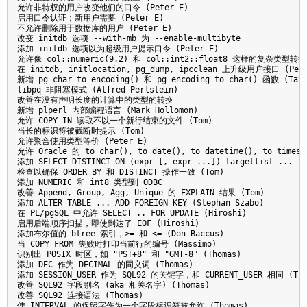
允许非特权的用户改变他们的口令 (Peter E)

启用口令认证；新用户需要 (Peter E)

不允许删除用于数据库的用户 (Peter E)

改变 initdb 选项 --with-mb 为 --enable-multibyte

添加 initdb 选项以为超级用户提示口令 (Peter E)

允许像 col::numeric(9,2) 和 col::int2::float8 这样的复杂类型转换 
在 initdb, initlocation, pg_dump, ipcclean 上升级用户接口 (Peter
新增 pg_char_to_encoding() 和 pg_encoding_to_char() 函数 (Tatsu
libpq 非阻塞模式 (Alfred Perlstein)

改善在没有声明长度的计算中的类型的转换

新增 plperl 内部编程语言 (Mark Hollomon)

允许 COPY IN 读取不以一个新行结束的文件 (Tom)

当长的标识符被截断时提示 (Tom)

允许聚合使用类型等价 (Peter E)

允许 Oracle 的 to_char(), to_date(), to_datetime(), to_timest
添加 SELECT DISTINCT ON (expr [, expr ...]) targetlist ... (To
检查以确保 ORDER BY 和 DISTINCT 操作一致 (Tom) 

添加 NUMERIC 和 int8 类型到 ODBC

改善 Append, Group, Agg, Unique 的 EXPLAIN 结果 (Tom)

添加 ALTER TABLE ... ADD FOREIGN KEY (Stephan Szabo)

在 PL/pgSQL 中允许 SELECT .. FOR UPDATE (Hiroshi)

启用后端顺序扫描，即使到达了 EOF (Hiroshi)

添加布尔值的 btree 索引，>= 和 <= (Don Baccus)

当 COPY FROM 失败时打印当前行的编号 (Massimo)

识别出 POSIX 时区，如 "PST+8" 和 "GMT-8" (Thomas)

添加 DEC 作为 DECIMAL 的同义词 (Thomas)

添加 SESSION_USER 作为 SQL92 的关键字，和 CURRENT_USER 相同 (Thom
改善 SQL92 字段别名 (aka 相关名字) (Thomas)

改善 SQL92 连接语法 (Thomas)

使 INTERVAL 的保留字作为一个字段标识符被允许 (Thomas)
