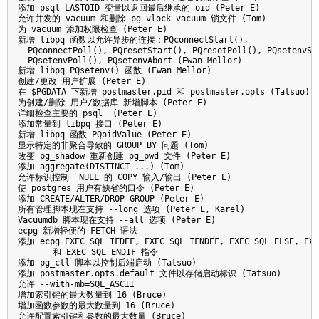
添加 psql LASTOID 变量以返回最后继承的 oid (Peter E)

允许并发的 vacuum 和删除 pg_vlock vacuum 锁文件 (Tom)

为 vacuum 添加权限检查 (Peter E)

新增 libpq 函数以允许异步的连接：PQconnectStart(),

  PQconnectPoll(), PQresetStart(), PQresetPoll(), PQsetenvSta
  PQsetenvPoll(), PQsetenvAbort (Ewan Mellor)

新增 libpq PQsetenv() 函数 (Ewan Mellor)

创建/更改 用户扩展 (Peter E) 

在 $PGDATA 下新增 postmaster.pid 和 postmaster.opts (Tatsuo)

为创建/删除 用户/数据库 新增脚本 (Peter E)

详细检查主要的 psql  (Peter E)

添加常量到 libpq 接口 (Peter E)

新增 libpq 函数 PQoidValue (Peter E)

显示特定的非聚合导致的 GROUP BY 问题 (Tom)

改变 pg_shadow 重新创建 pg_pwd 文件 (Peter E)

添加 aggregate(DISTINCT ...) (Tom)

允许标识控制  NULL 的 COPY 输入/输出 (Peter E)

使 postgres 用户有缺省的口令 (Peter E) 

添加 CREATE/ALTER/DROP GROUP (Peter E)

所有管理脚本现在支持 --long 选项 (Peter E, Karel)

Vacuumdb 脚本现在支持 --all 选项 (Peter E)

ecpg 新增轻便的 FETCH 语法

添加 ecpg EXEC SQL IFDEF, EXEC SQL IFNDEF, EXEC SQL ELSE, EXEC
       和 EXEC SQL ENDIF 指令

添加 pg_ctl 脚本以控制后端启动 (Tatsuo)

添加 postmaster.opts.default 文件以存储启动标识 (Tatsuo)

允许 --with-mb=SQL_ASCII

增加索引键的最大数量到 16 (Bruce)

增加函数参数的最大数量到 16 (Bruce)

允许配置索引键和参数的最大数量 (Bruce)
