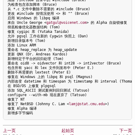
为检查包含添加脚本 (Bruce)

从 *.c 文件中删除不需要的 #include (Bruce)

更改 #include 按情况使用 <> 和 "" (Bruce)

启用 Windows 的 libpq 编译

来自 Uncle George 
<
gatgul@voicenet.com
>
 的 Alpha 自旋锁修复

彻底检修优化器数据结构 (Tom)

修复 cygipc 库 (Yutaka Tanida)

允许 pgsql 工作在新的 Cygwin 快照上 (Dan)

新增目录版本号 (Tom)

添加 Linux ARM

重命名 heap_replace 为 heap_update

更新 QNX (Dr. Andreas Kardos)

新增特定于平台的回归处理 (Tom)

重命名 oid8 -> oidvector 和 int28 -> int2vector (Bruce)

包含所有 yacc 和 lex 文件到发布中 (Peter E.) 

删除不再需要的 lextest (Peter E)

修复在 Windows 上的 libpq 和 psql (Magnus)

内部改变 datetime 和 timespan 为 timestamp 和 interval (Thomas)
在 BSD/OS 上修复 plpgsql

添加 SQL_ASCII 测试案例到回归测试 (Tatsuo)

configure --with-mb 现在废弃了 (Tatsuo)

修复了 NT

修复了 NetBSD (Johnny C. Lam 
<
lamj@stat.cmu.edu
>
)

修复 Alpha 编译

新增多字节编码
上一页
起始页
下一页