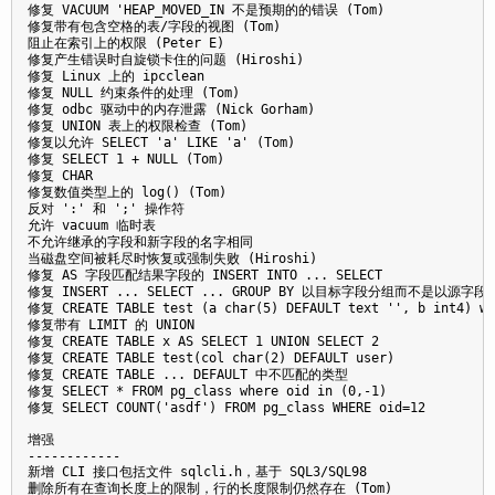
修复 VACUUM 'HEAP_MOVED_IN 不是预期的的错误 (Tom)

修复带有包含空格的表/字段的视图 (Tom)

阻止在索引上的权限 (Peter E)

修复产生错误时自旋锁卡住的问题 (Hiroshi) 

修复 Linux 上的 ipcclean

修复 NULL 约束条件的处理 (Tom)

修复 odbc 驱动中的内存泄露 (Nick Gorham)

修复 UNION 表上的权限检查 (Tom)

修复以允许 SELECT 'a' LIKE 'a' (Tom)

修复 SELECT 1 + NULL (Tom)

修复 CHAR

修复数值类型上的 log() (Tom)

反对 ':' 和 ';' 操作符

允许 vacuum 临时表 

不允许继承的字段和新字段的名字相同

当磁盘空间被耗尽时恢复或强制失败 (Hiroshi)

修复 AS 字段匹配结果字段的 INSERT INTO ... SELECT 

修复 INSERT ... SELECT ... GROUP BY 以目标字段分组而不是以源字段分组
修复 CREATE TABLE test (a char(5) DEFAULT text '', b int4) wit
修复带有 LIMIT 的 UNION 

修复 CREATE TABLE x AS SELECT 1 UNION SELECT 2 

修复 CREATE TABLE test(col char(2) DEFAULT user)

修复 CREATE TABLE ... DEFAULT 中不匹配的类型

修复 SELECT * FROM pg_class where oid in (0,-1)

修复 SELECT COUNT('asdf') FROM pg_class WHERE oid=12

增强

------------

新增 CLI 接口包括文件 sqlcli.h，基于 SQL3/SQL98

删除所有在查询长度上的限制，行的长度限制仍然存在 (Tom)
