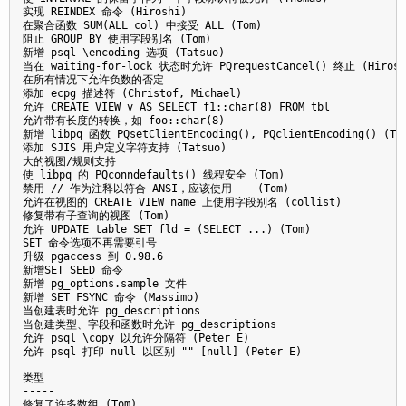
实现 REINDEX 命令 (Hiroshi)

在聚合函数 SUM(ALL col) 中接受 ALL (Tom)

阻止 GROUP BY 使用字段别名 (Tom)

新增 psql \encoding 选项 (Tatsuo)

当在 waiting-for-lock 状态时允许 PQrequestCancel() 终止 (Hiroshi
在所有情况下允许负数的否定

添加 ecpg 描述符 (Christof, Michael) 

允许 CREATE VIEW v AS SELECT f1::char(8) FROM tbl

允许带有长度的转换，如 foo::char(8)

新增 libpq 函数 PQsetClientEncoding(), PQclientEncoding() (Tat
添加 SJIS 用户定义字符支持 (Tatsuo)

大的视图/规则支持

使 libpq 的 PQconndefaults() 线程安全 (Tom)

禁用 // 作为注释以符合 ANSI，应该使用 -- (Tom)

允许在视图的 CREATE VIEW name 上使用字段别名 (collist)

修复带有子查询的视图 (Tom)

允许 UPDATE table SET fld = (SELECT ...) (Tom) 

SET 命令选项不再需要引号

升级 pgaccess 到 0.98.6

新增SET SEED 命令

新增 pg_options.sample 文件

新增 SET FSYNC 命令 (Massimo)

当创建表时允许 pg_descriptions

当创建类型、字段和函数时允许 pg_descriptions

允许 psql \copy 以允许分隔符 (Peter E)

允许 psql 打印 null 以区别 "" [null] (Peter E) 

类型

-----

修复了许多数组 (Tom)
