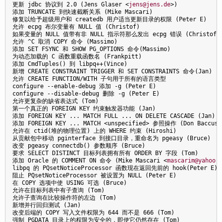
更新 jdbc 协议到 2.0 (Jens Glaser 
<
jens@jens.de
>
)

添加 TRUNCATE 到快速截断关系 (Mike Mascari)

修复以给予超级用户和 createdb 用户适当更新目录的权限 (Peter E)

允许 ecpg 布尔变量有 NULL 值 (Christof)

如果变量的 NULL 值带有非 NULL 指示符那么发出 ecpg 错误 (Christof)

允许 ^C 取消 COPY 命令 (Massimo)

添加 SET FSYNC 和 SHOW PG_OPTIONS 命令(Massimo)

为动态加载的 C 函数重载函数名 (Frankpitt) 

添加 CmdTuples() 到 libpq++(Vince)

新增 CREATE CONSTRAINT TRIGGER 和 SET CONSTRAINTS 命令(Jan)

允许 CREATE FUNCTION/WITH 子句用于所有的语言类型

configure --enable-debug 添加 -g (Peter E)

configure --disable-debug 删除 -g (Peter E)

允许更复杂的缺省表达式 (Tom)

第一个真正的 FOREIGN KEY 约束触发器功能 (Jan)

添加 FOREIGN KEY ... MATCH FULL ... ON DELETE CASCADE (Jan)

添加 FOREIGN KEY ... MATCH <unspecified> 参照操作 (Don Baccus)

允许在 ctid(堆的物理位置) 上的 WHERE 约束 (Hiroshi) 

从贡献包中移动 pginterface 到接口目录，重命名为 pgeasy (Bruce)

改变 pgeasy connectdb() 参数顺序 (Bruce)

要求 SELECT DISTINCT 目标列表拥有所有 ORDER BY 字段 (Tom)

添加 Oracle 的 COMMENT ON 命令 (Mike Mascari 
<
mascarim@yahoo.
libpq 的 PQsetNoticeProcessor 函数现在返回先前的 hook(Peter E)

阻止 PQsetNoticeProcessor 被设置为 NULL (Peter E)

在 COPY 选项中使 USING 可选 (Bruce)

允许在目标列表中有子查询 (Tom)

允许子查询在比较操作符的左边 (Tom)

新增并行回归测试 (Jan) 

改变后端的 COPY 写入文件权限为 644 而不是 666 (Tom)

强制 PGDATA 目录上的权限为安全的，即使它仍然存在 (Tom)
