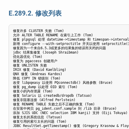
E.289.2. 修改列表
修复许多 CLUSTER 失败 (Tom)

允许 ALTER TABLE RENAME 在索引上工作 (Tom)

修复 plpgsql 处理 datetime->timestamp 和 timespan->interval 
新增 configure --with-setproctitle 开关以使用 setproctitle() 
修复因为一个来自6.5.3或更多的结果集的错误而关闭的问题

jdbc 结果集修复 (Joseph Shraibman)

优化器优化 (Tom)

修复为 pgaccess 创建用户

修复 UNLISTEN 失败

IRIX 修复 (David Kaelbling)

QNX 修复 (Andreas Kardos)

降低 COPY IN 锁级别 (Tom)

改变 libpqeasy 以使用 PQconnectdb() 风格参数 (Bruce)

修复 pg_dump 以处理 OID 索引 (Tom)

修复小的内存泄露 (Tom)

修复 Solaris 以 createdb/dropdb (Tatsuo) 

修复非阻塞连接 (Alfred Perlstein)

修复 RENAME TABLE 失败之后不正确的恢复 (Tom)

在安装中拷贝 pg_ident.conf.sample 到 /lib 目录 (Bruce)

添加 SJIS UDC (NEC selection IBM kanji) 支持 (Eiji Tokuya)

修复太长的系统信息 (Tatsuo)

修复引用的索引太长的问题 (Tom)

JDBC ResultSet.getTimestamp() 修复 (Gregory Krasnow & Floyd