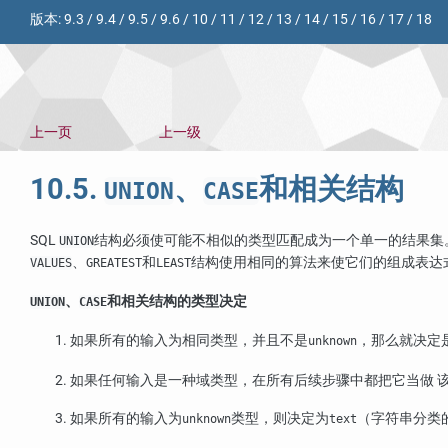
版本:
9.3
/
9.4
/
9.5
/
9.6
/
10
/
11
/
12
/
13
/
14
/
15
/
16
/
17
/
18
上一页
上一级
10.5.
、
和相关结构
UNION
CASE
SQL
结构必须使可能不相似的类型匹配成为一个单一的结果集
UNION
、
和
结构使用相同的算法来使它们的组成表达
VALUES
GREATEST
LEAST
、
和相关结构的类型决定
UNION
CASE
如果所有的输入为相同类型，并且不是
，那么就决定
unknown
如果任何输入是一种域类型，在所有后续步骤中都把它当做 
如果所有的输入为
类型，则决定为
（字符串分类
unknown
text