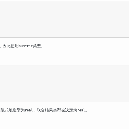
，因此使用
类型。
numeric
被隐式地造型为
，联合结果类型被决定为
。
real
real