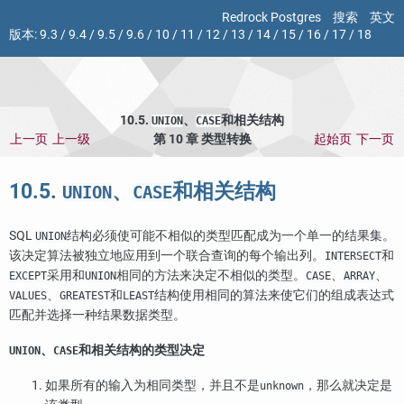
Redrock Postgres
搜索
英文
版本:
9.3
/
9.4
/
9.5
/
9.6
/
10
/
11
/
12
/
13
/
14
/
15
/
16
/
17
/
18
10.5.
、
和相关结构
UNION
CASE
上一页
上一级
第 10 章 类型转换
起始页
下一页
10.5.
、
和相关结构
UNION
CASE
SQL
结构必须使可能不相似的类型匹配成为一个单一的结果集。
UNION
该决定算法被独立地应用到一个联合查询的每个输出列。
和
INTERSECT
采用和
相同的方法来决定不相似的类型。
、
、
EXCEPT
UNION
CASE
ARRAY
、
和
结构使用相同的算法来使它们的组成表达式
VALUES
GREATEST
LEAST
匹配并选择一种结果数据类型。
、
和相关结构的类型决定
UNION
CASE
如果所有的输入为相同类型，并且不是
，那么就决定是
unknown