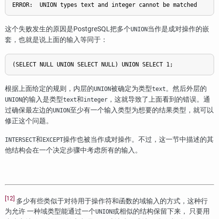
这个失败发生的原因是
PostgreSQL
把多个
当作是成对操作的嵌
UNION
套，也就是说上面的输入等同于：
根据上面给定的规则，内层的
被确定为类型
。然后外层的
UNION
text
的输入是类型
和
，这就导致了上面看到的错误。通
UNION
text
integer
过确保最左边的
至少有一个输入类型为想要的结果类型，就可以
UNION
修正这个问题。
和
操作也被当作成对操作。不过，这一节中描述的其
INTERSECT
EXCEPT
他结构会在一个决定步骤中考虑所有的输入。
[12]
多少有些类似于对待用于操作符和函数的域输入的方式，这种行
为允许 一种域类型能通过一个
或相似的结构保留下来， 只要用
UNION