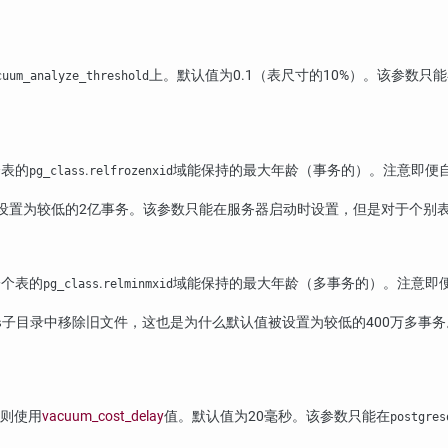
上。默认值为0.1（表尺寸的10%）。该参数只
cuum_analyze_threshold
个表的
.
域能保持的最大年龄（事务的）。注意即便
pg_class
relfrozenxid
设置为较低的2亿事务。该参数只能在服务器启动时设置，但是对于个别
一个表的
.
域能保持的最大年龄（多事务的）。注意即
pg_class
relminmxid
子目录中移除旧文件，这也是为什么默认值被设置为较低的400万多事
s
，则使用
vacuum_cost_delay
值。默认值为20毫秒。该参数只能在
postgres