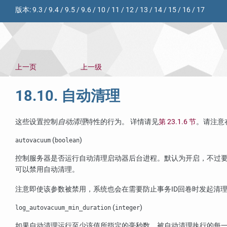
版本:
9.3
/
9.4
/
9.5
/
9.6
/
10
/
11
/
12
/
13
/
14
/
15
/
16
/
17
上一页
上一级
18.10. 自动清理
这些设置控制
自动清理
特性的行为。 详情请见
第 23.1.6 节
。请注意
(
)
autovacuum
boolean
控制服务器是否运行自动清理启动器后台进程。默认为开启，不过
可以禁用自动清理。
注意即使该参数被禁用，系统也会在需要防止事务ID回卷时发起清
(
)
log_autovacuum_min_duration
integer
如果自动清理运行至少该值所指定的毫秒数，被自动清理执行的每一