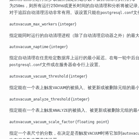
为
，则所有运行250ms或更长时间的自动清理和分析将被记
250ms
对于追踪自动清理活动非常有用。该设置只能在
文
postgresql.conf
(
)
autovacuum_max_workers
integer
指定能同时运行的自动清理进程（除了自动清理启动器之外）的最大
(
)
autovacuum_naptime
integer
指定自动清理在任意给定数据库上运行的最小延迟。在每一轮中后
文件或在服务器命令行上设置。
postgresql.conf
(
)
autovacuum_vacuum_threshold
integer
指定能在一个表上触发
的被插入、被更新或被删除元组的最小
VACUUM
(
)
autovacuum_analyze_threshold
integer
指定能在一个表上触发
的被插入、被更新或被删除元组的最
ANALYZE
(
)
autovacuum_vacuum_scale_factor
floating point
指定一个表尺寸的分数，在决定是否触发
时将它加到
VACUUM
autovac