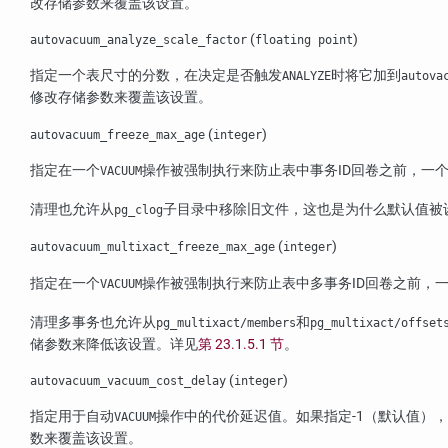
改存储参数来覆盖该设置。
(
)
autovacuum_analyze_scale_factor
floating point
指定一个表尺寸的分数，在决定是否触发
时将它加到
ANALYZE
autova
修改存储参数来覆盖该设置。
(
)
autovacuum_freeze_max_age
integer
指定在一个
操作被强制执行来防止表中事务ID回卷之前，一
VACUUM
清理也允许从
子目录中移除旧文件，这也是为什么默认值被
pg_clog
(
)
autovacuum_multixact_freeze_max_age
integer
指定在一个
操作被强制执行来防止表中多事务ID回卷之前，
VACUUM
清理多事务也允许从
和
pg_multixact/members
pg_multixact/offset
储参数来降低该设置。详见
第 23.1.5.1 节
。
(
)
autovacuum_vacuum_cost_delay
integer
指定用于自动
操作中的代价延迟值。如果指定-1（默认值）
VACUUM
数来覆盖该设置。