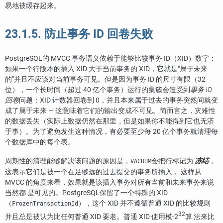
易地被缓存起来。
23.1.5. 防止事务 ID 回卷失败
PostgreSQL
的 MVCC 事务语义依赖于能够比较事务 ID（
XID
）数字：
如果一个行版本的插入 XID 大于当前事务的 XID，它就是
"属于未来
的"
并且不应该对当前事务可见。但是因为事务 ID 的尺寸有限（32
位），一个长时间（超过 40 亿个事务）运行的集簇会遭受到
事务 ID
回卷
问题：XID 计数器回卷到 0，并且本来属于过去的事务突然间就变
成了属于未来 — 这意味着它们的输出变成不可见。简而言之，灾难性
的数据丢失（实际上数据仍然在那里，但是如果你不能得到它也无济
于事）。为了避免发生这种情况，有必要至少每 20 亿个事务就清理每
个数据库中的每个表。
周期性的清理能够解决该问题的原因是，
会把行标记为
冻结
，
VACUUM
这表示它们是被一个在足够远的过去提交的事务所插入， 这样从
MVCC 的角度来看，效果就是该插入事务对所有当前和未来事务来说
当然都 是可见的。
PostgreSQL
保留了一个特殊的 XID
（
），这个 XID 并不遵循普通 XID 的比较规则
FrozenTransactionId
32
并且总是被认为比任何普通 XID 要老。普通 XID 使用模-2
算 法来比