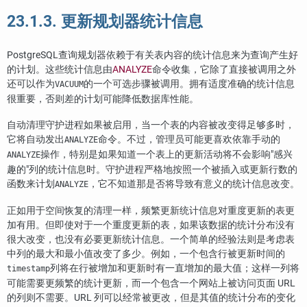
23.1.3. 更新规划器统计信息
PostgreSQL
查询规划器依赖于有关表内容的统计信息来为查询产生好
的计划。这些统计信息由
ANALYZE
命令收集，它除了直接被调用之外
还可以作为
的一个可选步骤被调用。拥有适度准确的统计信息
VACUUM
很重要，否则差的计划可能降低数据库性能。
自动清理守护进程如果被启用，当一个表的内容被改变得足够多时，
它将自动发出
命令。不过，管理员可能更喜欢依靠手动的
ANALYZE
操作，特别是如果知道一个表上的更新活动将不会影响
"感兴
ANALYZE
趣的"
列的统计信息时。守护进程严格地按照一个被插入或更新行数的
函数来计划
，它不知道那是否将导致有意义的统计信息改变。
ANALYZE
正如用于空间恢复的清理一样，频繁更新统计信息对重度更新的表更
加有用。但即使对于一个重度更新的表，如果该数据的统计分布没有
很大改变，也没有必要更新统计信息。一个简单的经验法则是考虑表
中列的最大和最小值改变了多少。例如，一个包含行被更新时间的
列将在行被增加和更新时有一直增加的最大值；这样一列将
timestamp
可能需要更频繁的统计更新，而一个包含一个网站上被访问页面 URL
的列则不需要。URL 列可以经常被更改，但是其值的统计分布的变化