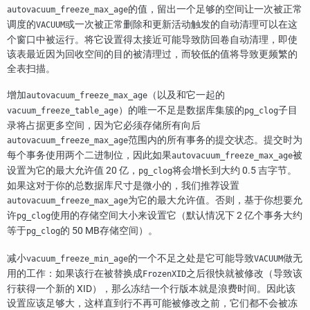
的值，留出一个足够的空间让一次被正常
autovacuum_freeze_max_age
调度的
或一次被正常删除和更新活动触发的自动清理可以在这
VACUUM
个窗口中被运行。将它设置得太接近可能导致防回卷自动清理，即使
该表最近因为回收空间的目的被清理过，而较低的值将导致更频繁的
全表扫描。
增加
（以及和它一起的
autovacuum_freeze_max_age
）的唯一不足是数据库集簇的
子目
vacuum_freeze_table_age
pg_clog
录将占据更多空间，因为它必须存储所有向后
范围内的所有事务的提交状态。提交时为
autovacuum_freeze_max_age
每个事务使用两个二进制位，因此如果
被
autovacuum_freeze_max_age
设置为它的最大允许值 20 亿，
将会增长到大约 0.5 吉字节。
pg_clog
如果这对于你的总数据库尺寸是微小的，我们推荐设置
为它的最大允许值。否则，基于你想要允
autovacuum_freeze_max_age
许
使用的存储空间大小来设置它（默认情况下 2 亿个事务大约
pg_clog
等于
的 50 MB存储空间）。
pg_clog
减小
的一个不足之处是它可能导致
做无
vacuum_freeze_min_age
VACUUM
用的工作：如果该行在被替换成
之后很快就被修改（导致该
FrozenXID
行获得一个新的 XID），那么冻结一个行版本就是浪费时间。因此该
设置应该足够大，这样直到行不再可能被修改之前，它们都不会被冻