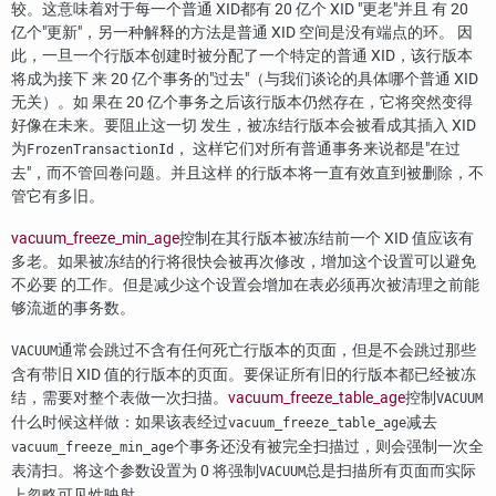
较。这意味着对于每一个普通 XID都有 20 亿个 XID
"更老"
并且 有 20
亿个
"更新"
，另一种解释的方法是普通 XID 空间是没有端点的环。 因
此，一旦一个行版本创建时被分配了一个特定的普通 XID，该行版本
将成为接下 来 20 亿个事务的
"过去"
（与我们谈论的具体哪个普通 XID
无关）。如 果在 20 亿个事务之后该行版本仍然存在，它将突然变得
好像在未来。要阻止这一切 发生，被冻结行版本会被看成其插入 XID
为
， 这样它们对所有普通事务来说都是
"在过
FrozenTransactionId
去"
，而不管回卷问题。并且这样 的行版本将一直有效直到被删除，不
管它有多旧。
vacuum_freeze_min_age
控制在其行版本被冻结前一个 XID 值应该有
多老。如果被冻结的行将很快会被再次修改，增加这个设置可以避免
不必要 的工作。但是减少这个设置会增加在表必须再次被清理之前能
够流逝的事务数。
通常会跳过不含有任何死亡行版本的页面，但是不会跳过那些
VACUUM
含有带旧 XID 值的行版本的页面。要保证所有旧的行版本都已经被冻
结，需要对整个表做一次扫描。
vacuum_freeze_table_age
控制
VACUUM
什么时候这样做：如果该表经过
减去
vacuum_freeze_table_age
个事务还没有被完全扫描过，则会强制一次全
vacuum_freeze_min_age
表清扫。将这个参数设置为 0 将强制
总是扫描所有页面而实际
VACUUM
上忽略可见性映射。