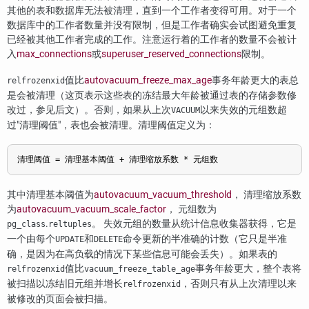
其他的表和数据库无法被清理，直到一个工作者变得可用。对于一个
数据库中的工作者数量并没有限制，但是工作者确实会试图避免重复
已经被其他工作者完成的工作。注意运行着的工作者的数量不会被计
入
max_connections
或
superuser_reserved_connections
限制。
值比
autovacuum_freeze_max_age
事务年龄更大的表总
relfrozenxid
是会被清理（这页表示这些表的冻结最大年龄被通过表的存储参数修
改过，参见后文）。否则，如果从上次
以来失效的元组数超
VACUUM
过
"清理阈值"
，表也会被清理。清理阈值定义为：
清理阈值 = 清理基本阈值 + 清理缩放系数 * 元组数
其中清理基本阈值为
autovacuum_vacuum_threshold
， 清理缩放系数
为
autovacuum_vacuum_scale_factor
， 元组数为
.
。 失效元组的数量从统计信息收集器获得，它是
pg_class
reltuples
一个由每个
和
命令更新的半准确的计数（它只是半准
UPDATE
DELETE
确，是因为在高负载的情况下某些信息可能会丢失）。如果表的
值比
事务年龄更大，整个表将
relfrozenxid
vacuum_freeze_table_age
被扫描以冻结旧元组并增长
，否则只有从上次清理以来
relfrozenxid
被修改的页面会被扫描。