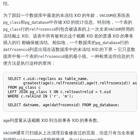
结。
为了跟踪一个数据库中最老的未冻结 XID 的年龄，
在系统表
VACUUM
和
中存储 XID 的统计信息。特别地，一个表的
pg_class
pg_database
行的
列包含被该表的上一次全表
所用的
pg_class
relfrozenxid
VACUUM
冻结截止 XID。该表中所有被有比这个截断 XID 老的普通 XID 的事务
插入的行 都确保被冻结。相似地，一个数据库的
行的
pg_database
列是出现在该数据库中的未冻结 XID 的下界 — 它只是数
datfrozenxid
据库中每一个表的
值的最小值。一种检查这些信息的方
relfrozenxid
便方法是执行这样的查询：
SELECT c.oid::regclass as table_name,

       greatest(age(c.relfrozenxid),age(t.relfrozenxid)) as a
FROM pg_class c

LEFT JOIN pg_class t ON c.reltoastrelid = t.oid

WHERE c.relkind IN ('r', 'm');

SELECT datname, age(datfrozenxid) FROM pg_database;
列度量从该截断 XID 到当前事务 XID 的事务数。
age
通常只扫描从上次清理后备修改过的页面，但是只有当全表被
VACUUM
扫描时
才能被推进。当
比
relfrozenxid
relfrozenxid