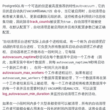
PostgreSQL
有一个可选的但是被高度推荐的特性
autovacuum
，它的
目的是自动执行
和
命令。当它被启用时，自动清理会
VACUUM
ANALYZE
检查被大量插入、更新或删除元组的表。这些检查会利用统计信息收
集功能，因此除非
track_counts
被设置为
，自动清理不能被使
true
用。在默认配置下，自动清理是被启用的并且相关配置参数已被正确
配置。
"自动清理后台进程"
实际上由多个进程组成。有一个称为
自动清理启
动器
的常驻后台进程， 它负责为所有数据库启动
自动清理工作者
进
程。 启动器将把工作散布在一段时间上，它每隔
autovacuum_naptime
秒尝试在每个数据库中启动一个工作者 （因
此，如果安装中有
个数据库，则每
/
秒将启动
N
autovacuum_naptime
N
一个新的工作者）。 在同一时间只允许最多
autovacuum_max_workers
个工作者进程运行。如果有超过
个数据库需要被处理，下一个数据库将在第
autovacuum_max_workers
一个工作者结束后马上被处理。 每一个工作者进程将检查其数据库中
的每一个表并且在需要时执行
和/或
。 可以设置
VACUUM
ANALYZE
log_autovacuum_min_duration
来监控自动清理工作者的活动。
如果在一小段时间内多个大型表都变得可以被清理，所有的自动清理
工作者可能都会被占用来在一段长的时间内清理这些表。这将会造成