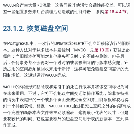
会产生大量I/O流量，这将导致其他活动会话性能变差。可以调
VACUUM
整一些配置参数来后台清理活动造成的性能冲击 — 参阅
第 18.4.4 节
。
23.1.2. 恢复磁盘空间
在
PostgreSQL
中，一次行的
或
不会立即移除该行的旧版
UPDATE
DELETE
本。这种方法对于从多版本并发控制（
MVCC
，见
第 13 章
）获益是必
需的：当旧版本仍可能对其他事务可见时，它不能被删除。但是最
后，任何事务都不会再对一个过时的或者被删除的行版本感兴趣。它
所占用的空间必须被回收来用于新行，这样可避免磁盘空间需求的无
限制增长。这通过运行
完成。
VACUUM
的标准形式移除表和索引中的死亡行版本并将该空间标记为可
VACUUM
在未来重用。不过，它将不会把该空间交还给操作系统，除非在特殊
的情况中表尾部的一个或多个页面变成完全空闲并且能够很容易地得
到一个排他表锁。相反，
通过把死亡空间之外的内容写成
VACUUM FULL
一个完整的新版本表文件来主动紧缩表。这将最小化表的尺寸，但是
要花较长的时间。它也需要额外的磁盘空间用于表的新副本，直到操
作完成。