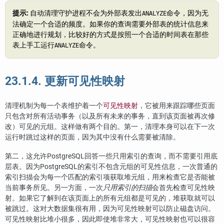
提示:
自动清理守护进程不会为外部表发出
命令，因为无
ANALYZE
法确定一个合适的频度。如果你的查询需要外部表的统计信息来
正确地进行规划，比较好的方式是按照一个合适的时间表在那些
表上手工运行
命令。
ANALYZE
23.1.4. 更新可见性映射
清理机制为每一个表维护着一个
可见性映射
，它被用来跟踪哪些页面
只包含对所有活动事务（以及所有未来的事务，直到该页面被再次修
改）可见的元组。这样做有两个目的。第一，清理本身可以在下一次
运行时跳过这样的页面，因为其中没有什么需要被清除。
第二，这允许
PostgreSQL
回答一些只用索引的查询，而不需要引用底
层表。因为
PostgreSQL
的索引不包含元组的可见性信息，一次普通的
索引扫描会为每一个匹配的索引项获取堆元组，用来检查它是否能被
当前事务所见。另一方面，一次
只用索引的扫描
会首先检查可见性映
射。如果它了解到在该页面上的所有元组都是可见的，堆获取就可以
被跳过。这对大数据集很有用，因为可见性映射可以防止磁盘访问。
可见性映射比堆小很多，因此即使堆非常大，可见性映射也可以很容