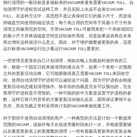
例行清理的一般目标是多做标准的
来避免需要
。自
VACUUM
VACUUM FULL
动清理守护进程尝试这样工作，并且实际上永远不会发出
VACUUM
。在这种方法中，其思想不是让表保持它们的最小尺寸，而是保
FULL
持磁盘空间使用的稳定状态：每个表占用的空间等于其最小尺寸外加
清理之间被用完的空间。尽管
可被用来把一个表收缩回它
VACUUM FULL
的最小尺寸并将该磁盘空间交还给操作系统，但是如果该表将在未来
再次增长这样就没什么意义。因此，对于维护频繁被更新的表，适度
运行标准
运行比少量运行
要更好。
VACUUM
VACUUM FULL
一些管理员更喜欢自己计划清理，例如在晚上负载低时做所有的工
作。根据一个固定日程来做清理的难点在于，如果一个表有一次预期
之外的更新活动尖峰，它可能膨胀得真正需要
来回收空
VACUUM FULL
间。使用自动清理守护进程可以减轻这个问题，因为守护进程会根据
更新活动动态规划清理操作。除非你的负载是完全可以预估的，完全
禁用守护进程是不理智的。一种可能的折中方案是设置守护进程的参
数，这样它将只对异常的大量更新活动做出反应，因而保证事情不会
失控，而在负载正常时采用有计划的
来做批量工作。
VACUUM
对于那些不使用自动清理的用户，一种典型的方法是计划一个数据库
范围的
，该操作每天在低使用量时段执行一次，并根据需要辅
VACUUM
以在重度更新表上的更频繁的清理（一些有着极高更新率的安装会每