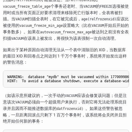
个事务还老时、当
的
选项被使
vacuum_freeze_table_age
VACUUM
FREEZE
用时或当所有页面正好要求清理来移除死亡行版本时，全表将被扫
描。当
扫描全表时，在它被完成后，
应该比
VACUUM
age(relfrozenxid)
被使用的
设置略大（比在
开始后开始的
vacuum_freeze_min_age
VACUUM
事务数多）。如果在
被达到之前没有全表
autovacuum_freeze_max_age
扫描
在该表上被发出，将很快为该表强制一次自动清理。
VACUUM
如果出于某种原因自动清理无法从一个表中清除旧的 XID，当数据库
的最旧 XID 和回卷点之间达到 1 千万个事务时，系统将开始发出这样
的警告消息：
WARNING:  database "mydb" must be vacuumed within 177009986 t
HINT:  To avoid a database shutdown, execute a database-wide
（如该示意所建议的，一次手动的
应该会修复该问题；但是注
VACUUM
意该次
必须由一个超级用户来执行，否则它将无法处理系统目
VACUUM
录并且因而不能推进数据库的
）。如果这些警告被忽
datfrozenxid
略，一旦距离回滚点只剩下 1 百万个事务时，该系统将会关闭并且拒
绝开始任何新的事务：