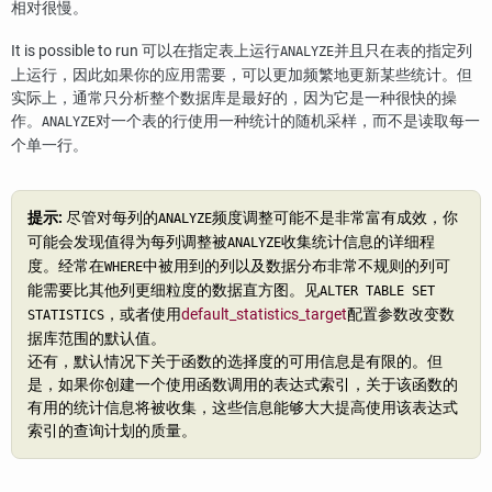
相对很慢。
It is possible to run 可以在指定表上运行
并且只在表的指定列
ANALYZE
上运行，因此如果你的应用需要，可以更加频繁地更新某些统计。但
实际上，通常只分析整个数据库是最好的，因为它是一种很快的操
作。
对一个表的行使用一种统计的随机采样，而不是读取每一
ANALYZE
个单一行。
提示:
尽管对每列的
频度调整可能不是非常富有成效，你
ANALYZE
可能会发现值得为每列调整被
收集统计信息的详细程
ANALYZE
度。经常在
中被用到的列以及数据分布非常不规则的列可
WHERE
能需要比其他列更细粒度的数据直方图。见
ALTER TABLE SET
，或者使用
default_statistics_target
配置参数改变数
STATISTICS
据库范围的默认值。
还有，默认情况下关于函数的选择度的可用信息是有限的。但
是，如果你创建一个使用函数调用的表达式索引，关于该函数的
有用的统计信息将被收集，这些信息能够大大提高使用该表达式
索引的查询计划的质量。