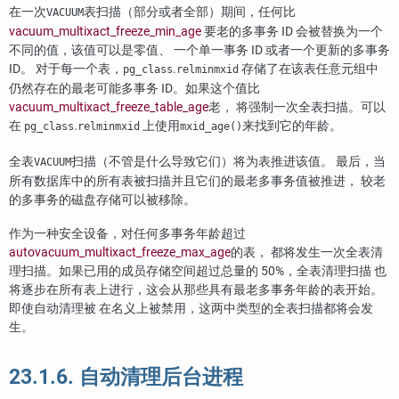
在一次
表扫描（部分或者全部）期间，任何比
VACUUM
vacuum_multixact_freeze_min_age
要老的多事务 ID 会被替换为一个
不同的值，该值可以是零值、 一个单一事务 ID 或者一个更新的多事务
ID。 对于每一个表，
.
存储了在该表任意元组中
pg_class
relminmxid
仍然存在的最老可能多事务 ID。如果这个值比
vacuum_multixact_freeze_table_age
老， 将强制一次全表扫描。可以
在
.
上使用
来找到它的年龄。
pg_class
relminmxid
mxid_age()
全表
扫描（不管是什么导致它们）将为表推进该值。 最后，当
VACUUM
所有数据库中的所有表被扫描并且它们的最老多事务值被推进， 较老
的多事务的磁盘存储可以被移除。
作为一种安全设备，对任何多事务年龄超过
autovacuum_multixact_freeze_max_age
的表， 都将发生一次全表清
理扫描。如果已用的成员存储空间超过总量的 50%，全表清理扫描 也
将逐步在所有表上进行，这会从那些具有最老多事务年龄的表开始。
即使自动清理被 在名义上被禁用，这两中类型的全表扫描都将会发
生。
23.1.6. 自动清理后台进程