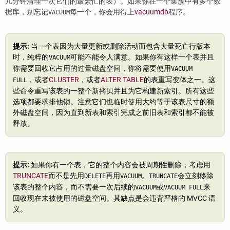
几分钟清理一次它们的最繁忙的表）。如果你在一个集簇中有多个数
据库，别忘记
每一个，你会用得上
vacuumdb
程序。
VACUUM
提示:
当一个表因为大量更新或删除活动而包含大量死亡行版本
时，纯粹的
可能不能令人满意。如果你有这样一个表并且
VACUUM
你需要回收它占用的过量磁盘空间，你将需要使用
VACUUM
，或者
CLUSTER
，或者
ALTER TABLE
的表重写变体之一。这
FULL
些命令重写该表的一整个新拷贝并且为它构建新索引。所有这些
选项都要求排他锁。注意它们也临时使用大约等于该表尺寸的额
外磁盘空间，因为直到新表和索引完成之前旧表和索引都不能被
释放。
提示:
如果你有一个表，它的整个内容会被周期性删除，考虑用
TRUNCATE
而不是先用
再用
。
会立刻移除
DELETE
VACUUM
TRUNCATE
该表的整个内容，而不需要一次后续的
或
来
VACUUM
VACUUM FULL
回收现在未被使用的磁盘空间。其缺点是会违背严格的 MVCC 语
义。