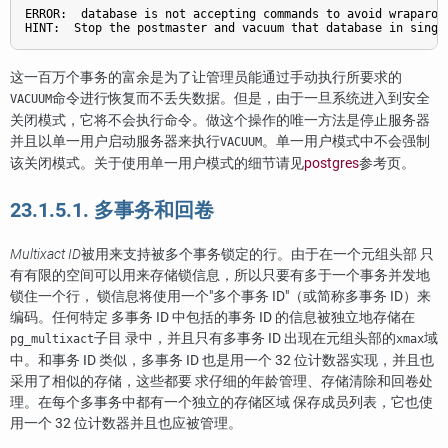
ERROR:  database is not accepting commands to avoid wraparoun
HINT:  Stop the postmaster and vacuum that database in singl
这一百万个事务的富余是为了让管理员能通过手动执行所要求的
命令进行恢复而不丢失数据。但是，由于一旦系统进入到安全
VACUUM
关闭模式，它将不会执行命令。做这个操作的唯一方法是停止服务器
并且以单一用户启动服务器来执行
。单一用户模式中不会强制
VACUUM
该关闭模式。关于使用单一用户模式的细节请见
postgres
参考页。
23.1.5.1. 多事务和回卷
Multixact ID
被用来支持被多个事务锁定的行。由于在一个元组头部 只
有有限的空间可以用来存储锁信息，所以只要有多于一个事务并发地
锁住一个行， 锁信息将使用一个
"多个事务 ID"
（或简称多事务 ID）来
编码。任何特定 多事务 ID 中包括的事务 ID 的信息被独立地存储在
子目 录中，并且只有多事务 ID 出现在元组头部的
域
pg_multixact
xmax
中。和事务 ID 类似，多事务 ID 也是用一个 32 位计数器实现，并且也
采用了相似的存储，这些都要 求仔细的年龄管理、存储清除和回卷处
理。在每个多事务中都有一个独立的存储区域 保存成员列表，它也使
用一个 32 位计数器并且也应被管理。