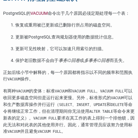
PostgreSQL
的
VACUUM
命令出于几个原因必须定期处理每一个表：
恢复或重用被已更新或已删除行所占用的磁盘空间。
更新被
PostgreSQL
查询规划器使用的数据统计信息。
更新可见性映射，它可以加速只用索引的扫描。
保护老旧数据不会由于
事务ID回卷
或
多事务ID回卷
而丢失。
正如后续小节中解释的，每一个原因都将指示以不同的频率和范围执
行
操作。
VACUUM
有两种
的变体：标准
和
。
可以
VACUUM
VACUUM
VACUUM FULL
VACUUM FULL
收回更多磁盘空间但是运行起来更慢。另外，标准形式的
可以
VACUUM
和生产数据库操作并行运行（
、
、
和
等命
SELECT
INSERT
UPDATE
DELETE
令将继续正常工作，但在清理期间你无法使用
等命令来更
ALTER TABLE
新表的定义）。
要求在其工作的表上得到一个排他锁，因
VACUUM FULL
此无法和对此表的其他使用并行。因此，通常管理员应该努力使用标
准
并且避免
。
VACUUM
VACUUM FULL