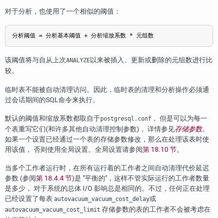
对于分析，也使用了一个相似的阈值：
分析阈值 = 分析基本阈值 + 分析缩放系数 * 元组数
该阈值将与自从上次
以来被插入、更新或删除的元组数进行比
ANALYZE
较。
临时表不能被自动清理访问。因此，临时表的清理和分析操作必须通
过会话期间的SQL命令来执行。
默认的阈值和缩放系数都取自于
， 但是可以为每一
postgresql.conf
个表重写它们(和许多其他自动清理控制参数)， 详情参见
存储参数
。
如果一个设置已经通过一个表的存储参数修改，那么在处理该表时使
用该值， 否则使用全局设置。全局设置请参阅
第 18.10 节
。
当多个工作者运行时，在所有运行着的工作者之间自动清理代价延迟
参数 (参阅
第 18.4.4 节
)是
"平衡的"
，这样不管实际运行的工作者数量
是多少， 对于系统的总体 I/O 影响总是相同的。不过，任何正在处理
已经设置了每表
或
autovacuum_vacuum_cost_delay
存储参数的表的工作者不会被考虑在
autovacuum_vacuum_cost_limit