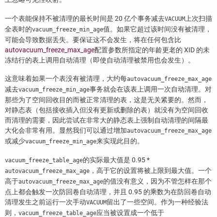
一个表能保持不被清理的最长时间是 20 亿个事务减去
上次扫描
VACUUM
全表时的
值。如果它超过该时间没有被清理，
vacuum_freeze_min_age
可能会导致数据丢失。要保证这不会发生，将在任何包含比
autovacuum_freeze_max_age
配置参数所指定的年龄更老的 XID 的未
冻结行的表上调用自动清理（即使自动清理被禁用也会发生）。
这意味着如果一个表没有被清理，大约每
autovacuum_freeze_max_age
减去
事务就会在该表上调用一次自动清理。对
vacuum_freeze_min_age
那些为了空间回收目的而被正常清理的表，这是无关紧要的。然而，
对静态表（包括接收插入但没有更新或删除的表）就没有为空间回收
而清理的需要，因此尝试在非常大的静态表上强制自动清理的间隔最
大化会非常有用。显然我们可以通过增加
autovacuum_freeze_max_age
或减少
来实现此目的。
vacuum_freeze_min_age
的实际最大值是 0.95 *
vacuum_freeze_table_age
，高于它的设置将被上限到最大值。一个
autovacuum_freeze_max_age
高于
的值没有意义，因为不管怎样在那个
autovacuum_freeze_max_age
点上都会触发一次防回卷自动清理，并且 0.95 的乘数为在防回卷自动
清理发生之前运行一次手动
留出了一些空间。作为一种经验法
VACUUM
则，
应当被设置成一个低于
vacuum_freeze_table_age