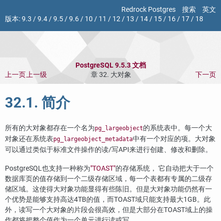
Redrock Postgres
搜索
英文
版本:
9.3
/
9.4
/
9.5
/
9.6
/
10
/
11
/
12
/
13
/
14
/
15
/
16
/
17
/
18
PostgreSQL 9.5.3 文档
上一页
上一级
章 32. 大对象
下一页
32.1. 简介
所有的大对象都存在一个名为
的系统表中。每一个大
pg_largeobject
对象还在系统表
中有一个对应的项。大对象
pg_largeobject_metadata
可以通过类似于标准文件操作的读/写API来进行创建、修改和删除。
PostgreSQL
也支持一种称为
"
TOAST
"
的存储系统， 它自动把大于一个
数据库页的值存储到一个二级存储区域，每一个表都有专属的二级存
储区域。这使得大对象功能显得有些陈旧。但是大对象功能仍然有一
个优势是能够支持高达4TB的值，而
TOAST
域只能支持最大1GB。此
外，读写一个大对象的片段会很高效，但是大部分在
TOAST
域上的操
作都将把整个值作为一个单元进行读或写。