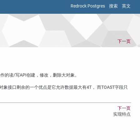
Redrock Postgres
搜索
英文
下一页
作的读/写API创建，修改，删除大对象。
对象接口剩余的一个优点是它允许数据最大有4T， 而
TOAST
字段只
下一页
实现特点