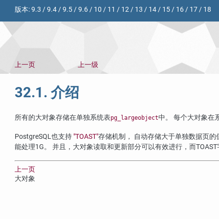
版本:
9.3
/
9.4
/
9.5
/
9.6
/
10
/
11
/
12
/
13
/
14
/
15
/
16
/
17
/
18
上一页
上一级
32.1. 介绍
所有的大对象存储在单独系统表
中。 每个大对象在
pg_largeobject
PostgreSQL
也支持
"
TOAST
"
存储机制， 自动存储大于单独数据页的
能处理1G。 并且，大对象读取和更新部分可以有效进行，而
TOAST
上一页
大对象