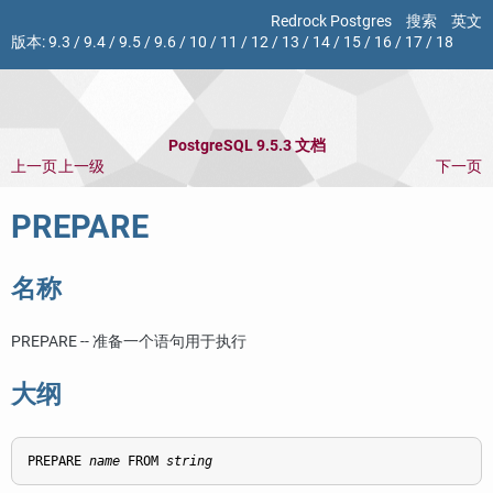
Redrock Postgres
搜索
英文
版本:
9.3
/
9.4
/
9.5
/
9.6
/
10
/
11
/
12
/
13
/
14
/
15
/
16
/
17
/
18
PostgreSQL 9.5.3 文档
上一页
上一级
下一页
PREPARE
名称
PREPARE -- 准备一个语句用于执行
大纲
PREPARE 
name
 FROM 
string