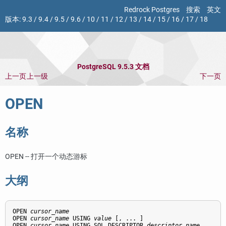
Redrock Postgres
搜索
英文
版本:
9.3
/
9.4
/
9.5
/
9.6
/
10
/
11
/
12
/
13
/
14
/
15
/
16
/
17
/
18
PostgreSQL 9.5.3 文档
上一页
上一级
下一页
OPEN
名称
OPEN -- 打开一个动态游标
大纲
OPEN 
cursor_name
OPEN 
cursor_name
 USING 
value
 [, ... ]

OPEN 
cursor_name
 USING SQL DESCRIPTOR 
descriptor_name