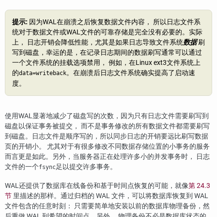
提示:
因为
WAL
在崩溃之后恢复数据文件内容， 所以日志文件系
统对于数据文件或WAL文件的可靠存储是完全没有必要的。实际
上， 日志开销会降低性能，尤其是如果日志导致文件系统
数据
刷
写到磁盘，幸运的是，在记录日志期间的数据刷写通常可以通过
一个文件系统的挂载选项禁用， 例如，在Linux ext3文件系统上
的
。在崩溃后日志文件系统确实提高了启动速
data=writeback
度。
使用
WAL
显著地减少了磁盘写的次数，因为只有日志文件需要刷写到
磁盘以保证事务被提交， 而不是事务修改的所有数据文件都需要刷写
到磁盘。日志文件是顺序写的，所以同步日志的开销要远比刷写数据
页的开销小。 尤其对于有很多修改不同数据存储位置的小事务的服务
而言更是如此。另外，当服务器正在处理许多小的并发事务时， 日志
文件的一个
足以提交许多事务。
fsync
WAL
还提供了数据库在线备份和基于时间点恢复的可能，就像
第 24.3
节
里描述的那样。通过归档的 WAL 文件，可以将数据库恢复到 WAL
文件包含的任意时刻： 只需要简单地安装以前的数据库物理备份，然
后重做 WAL 到希望的时间点。另外， 物理备份不必是数据库状态的