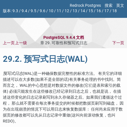
Redrock Postgres
搜索
英文
版本:
9.3
/
9.4
/
9.5
/
9.6
/
10
/
11
/
12
/
13
/
14
/
15
/
16
/
17
/
18
PostgreSQL 9.4.4 文档
上一页
上一级
章 29. 可靠性和预写式日志
下一页
29.2. 预写式日志(
WAL
)
预写式日志
(
WAL
)是一种确保数据完整性的标准方法。 有关它的详细
描述可以在大多数(如果不是全部的话)有关事务处理的书中找到。简
而言之，
WAL
的中心思想是对数据文件的修改(它们是表和索引的载
体) 必须只能发生在这些修改已经记录到日志之后，也就是说， 在描
述这些变化的日志记录刷写到永久存储器之后。如果我们遵循这个过
程， 那么就不需要在每次事务提交的时候都把数据页刷写到磁盘， 因
为在出现崩溃的情况下可以用日志来恢复数据库： 任何尚未应用于数
据页的修改都可以先从日志记录中重做(这叫向前滚动恢复，也叫
REDO)。