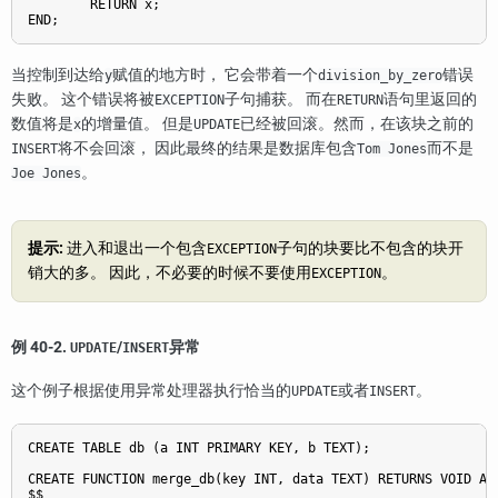
        RETURN x;

END;
当控制到达给
赋值的地方时， 它会带着一个
错误
y
division_by_zero
失败。 这个错误将被
子句捕获。 而在
语句里返回的
EXCEPTION
RETURN
数值将是
的增量值。 但是
已经被回滚。然而，在该块之前的
x
UPDATE
将不会回滚， 因此最终的结果是数据库包含
而不是
INSERT
Tom Jones
。
Joe Jones
提示:
进入和退出一个包含
子句的块要比不包含的块开
EXCEPTION
销大的多。 因此，不必要的时候不要使用
。
EXCEPTION
例 40-2.
/
异常
UPDATE
INSERT
这个例子根据使用异常处理器执行恰当的
或者
。
UPDATE
INSERT
CREATE TABLE db (a INT PRIMARY KEY, b TEXT);

CREATE FUNCTION merge_db(key INT, data TEXT) RETURNS VOID AS

$$
