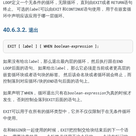
定义一个无条件的循环，无限循环， 直到由
或者
语句
LOOP
EXIT
RETURN
终止。 可选的
可以由
和
语句使用， 用于在嵌套循
label
EXIT
CONTINUE
环中声明应该应用于哪一层循环。
40.6.3.2.
退出
EXIT [
label
] [
 WHEN 
boolean-expression
];
如果没有给出
，那么退出最内层的循环， 然后执行跟在
label
END
后面的语句。 如果给出
， 那么它必须是当前或者更高层的
LOOP
label
嵌套循环块或者语句块的标签。 然后该命名块或者循环就会终止，而
控制落到对应循环/块的
语句后面的语句上。
END
如果声明了
， 循环退出只有在
为真的时候才
WHEN
boolean-expression
发生， 否则控制会落到
后面的语句上。
EXIT
可以用于在所有的循环类型中，它并不仅仅限制于在无条件循环
EXIT
中使用。
在和
块一起使用的时候，
把控制交给块结束后的下一个语
BEGIN
EXIT