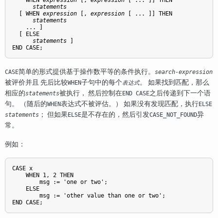
    WHEN 
expression
 [
, 
expression
 [
 ... 
]
] THEN

statements
  [
 WHEN 
expression
 [
, 
expression
 [
 ... 
]
] THEN

statements
    ... 
]

  [
 ELSE

statements
]

END CASE;
简单的形式提供基于操作数平等的条件执行。
CASE
search-expression
被评价并且 先后比较
子句中的每个
。 如果找到匹配，那么
WHEN
表达式
相应的
被执行， 然后控制在
之后传递到下一个语
statements
END CASE
句。 （随后的
表达式不被评估。） 如果没有发现匹配，执行
WHEN
ELSE
； 但如果
是不存在的，然后引发
异
statements
ELSE
CASE_NOT_FOUND
常。
例如：
CASE x

    WHEN 1, 2 THEN

        msg := 'one or two';

    ELSE

        msg := 'other value than one or two';

END CASE;