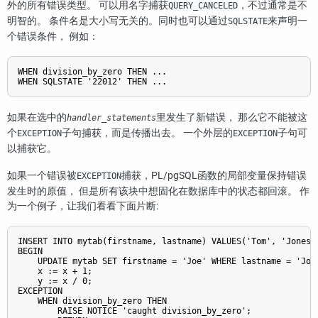
外的所有错误类型。 可以用名字捕获
，不过通常是不
QUERY_CANCELED
明智的。 条件名是大小写无关的。同时也可以通过
来声明一
SQLSTATE
个错误条件， 例如：
WHEN division_by_zero THEN ...

WHEN SQLSTATE '22012' THEN ...
如果在选中的
里发生了新错误， 那么它不能被这
handler_statements
个
子句捕获，而是传播出去。 一个外层的
子句可
EXCEPTION
EXCEPTION
以捕获它。
如果一个错误被
捕获，
PL/pgSQL
函数的局部变量保持错误
EXCEPTION
发生时的原值， 但是所有该块中想固化在数据库中的状态都回滚。 作
为一个例子，让我们看看下面片断:
INSERT INTO mytab(firstname, lastname) VALUES('Tom', 'Jones')
BEGIN

    UPDATE mytab SET firstname = 'Joe' WHERE lastname = 'Jone
    x := x + 1;

    y := x / 0;

EXCEPTION

    WHEN division_by_zero THEN

        RAISE NOTICE 'caught division_by_zero';
