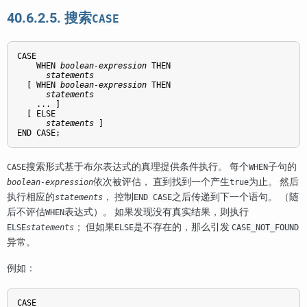
40.6.2.5. 搜索
CASE
CASE

    WHEN 
boolean-expression
 THEN

statements
  [
 WHEN 
boolean-expression
 THEN

statements
    ... 
]

  [
 ELSE

statements
]

END CASE;
搜索形式基于布尔表达式的真理提供条件执行。 每个
子句的
CASE
WHEN
依次被评估， 直到找到一个产生
为止。 然后
boolean-expression
true
执行相应的
， 控制
之后传递到下一个语句。 （随
statements
END CASE
后不评估
表达式）。 如果发现没有真实结果，则执行
WHEN
； 但如果
是不存在的，那么引发
ELSE
statements
ELSE
CASE_NOT_FOUND
异常。
例如：
CASE
