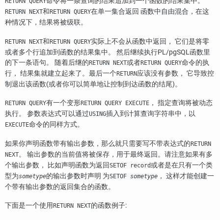
命令将一条查询的结果追加到一个函数的结果集中。
RETURN QUERY
和
在单一集合返回 函数中自由混合，在这
RETURN NEXT
RETURN QUERY
种情况下，结果将被级联。
和
实际上不会从函数中返回， 它们是将零
RETURN NEXT
RETURN QUERY
或者多个行追加到函数的结果集中。 然后继续执行
PL/pgSQL
函数里
的下一条语句。 随着后继的
或者
命令的执
RETURN NEXT
RETURN QUERY
行， 结果集就建立起来了。最后一个
应该没有参数， 它导致控
RETURN
制退出该函数(或者你可以简单地让控制到达函数的结尾)。
有一个变形
， 指定查询将被动态
RETURN QUERY
RETURN QUERY EXECUTE
执行。 参数表达式可以通过
插入到计算查询字符串中，以
USING
命令的同样方式。
EXECUTE
如果你声明函数带有输出参数，那么就只需要写不带表达式的
RETURN
。 输出参数的当前值将被保存，用于最终返回。请注意如果有多
NEXT
个输出参数， 比如声明函数为返回
或者是在只有一个类
SETOF record
型为
的输出参数时声明 为
， 这样才能创建一
sometype
SETOF
sometype
个带有输出参数的返回集合的函数。
下面是一个使用
的函数例子:
RETURN NEXT