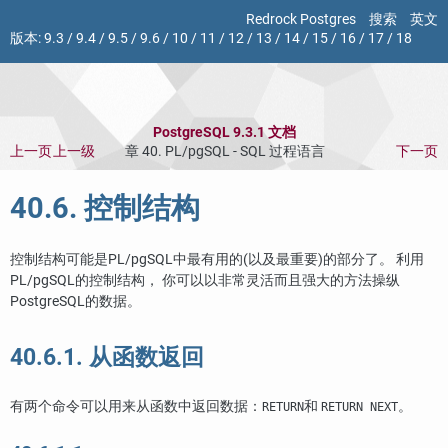
Redrock Postgres
搜索
英文
版本:
9.3
/
9.4
/
9.5
/
9.6
/
10
/
11
/
12
/
13
/
14
/
15
/
16
/
17
/
18
PostgreSQL 9.3.1 文档
上一页
上一级
章 40.
PL/pgSQL
-
SQL
过程语言
下一页
40.6. 控制结构
控制结构可能是
PL/pgSQL
中最有用的(以及最重要)的部分了。 利用
PL/pgSQL
的控制结构， 你可以以非常灵活而且强大的方法操纵
PostgreSQL
的数据。
40.6.1. 从函数返回
有两个命令可以用来从函数中返回数据：
和
。
RETURN
RETURN NEXT