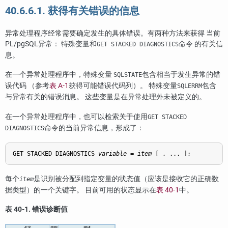
40.6.6.1. 获得有关错误的信息
异常处理程序经常需要确定发生的具体错误。有两种方法来获得 当前
PL/pgSQL
异常： 特殊变量和
命令 的有关信
GET STACKED DIAGNOSTICS
息。
在一个异常处理程序中，特殊变量
包含相当于发生异常的错
SQLSTATE
误代码 （参考
表 A-1
获得可能错误代码列）。 特殊变量
包含
SQLERRM
与异常有关的错误消息。 这些变量是在异常处理外未被定义的。
在一个异常处理程序中，也可以检索关于使用
GET STACKED
命令的当前异常信息，形成了：
DIAGNOSTICS
GET STACKED DIAGNOSTICS 
variable
 = 
item
 [
 , ... 
];
每个
是识别被分配到指定变量的状态值（应该是接收它的正确数
item
据类型）的一个关键字。 目前可用的状态显示在
表 40-1
中。
表 40-1. 错误诊断值
名字
类型
描述