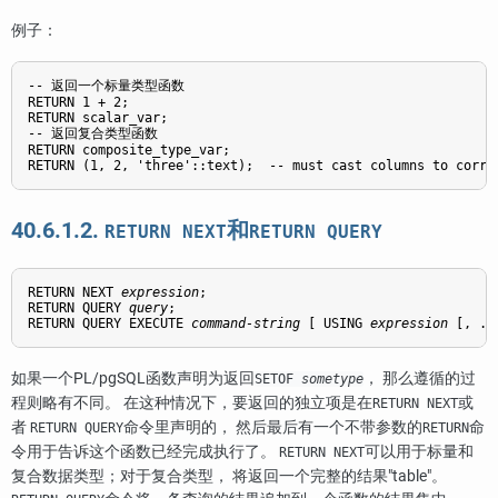
例子：
-- 返回一个标量类型函数

RETURN 1 + 2;

RETURN scalar_var;

-- 返回复合类型函数

RETURN composite_type_var;

RETURN (1, 2, 'three'::text);  -- must cast columns to corre
40.6.1.2.
和
RETURN NEXT
RETURN QUERY
RETURN NEXT 
expression
;

RETURN QUERY 
query
;

RETURN QUERY EXECUTE 
command-string
 [
 USING 
expression
 [
, ..
如果一个
PL/pgSQL
函数声明为返回
， 那么遵循的过
SETOF
sometype
程则略有不同。 在这种情况下，要返回的独立项是在
或
RETURN NEXT
者
命令里声明的， 然后最后有一个不带参数的
命
RETURN QUERY
RETURN
令用于告诉这个函数已经完成执行了。
可以用于标量和
RETURN NEXT
复合数据类型；对于复合类型， 将返回一个完整的结果
"table"
。