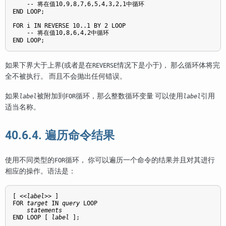
    -- 将在值10,9,8,7,6,5,4,3,2,1中循环

END LOOP;

FOR i IN REVERSE 10..1 BY 2 LOOP

    -- 将在值10,8,6,4,2中循环

END LOOP;
如果下界大于上界(或者是在
情况下是小于)， 那么循环体将完
REVERSE
全不被执行。 而且不会抛出任何错误。
如果
被附加到
循环，那么整数循环变量 可以使用
引用
label
FOR
label
适当名称。
40.6.4. 遍历命令结果
使用不同类型的
循环， 你可以遍历一个命令的结果并且对其进行
FOR
相应的操作。语法是：
[
 <<
label
>> 
]

FOR 
target
 IN 
query
 LOOP

statements
END LOOP [
label
];