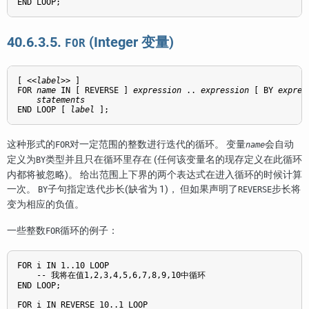
END LOOP;
40.6.3.5.
(Integer 变量)
FOR
[
 <<
label
>> 
]

FOR 
name
 IN [
 REVERSE 
] 
expression
 .. 
expression
 [
 BY 
expres
statements
END LOOP [
label
];
这种形式的
对一定范围的整数进行迭代的循环。 变量
会自动
FOR
name
定义为
类型并且只在循环里存在 (任何该变量名的现存定义在此循环
BY
内都将被忽略)。 给出范围上下界的两个表达式在进入循环的时候计算
一次。
子句指定迭代步长(缺省为 1)， 但如果声明了
步长将
BY
REVERSE
变为相应的负值。
一些整数
循环的例子：
FOR
FOR i IN 1..10 LOOP

    -- 我将在值1,2,3,4,5,6,7,8,9,10中循环

END LOOP;

FOR i IN REVERSE 10..1 LOOP
