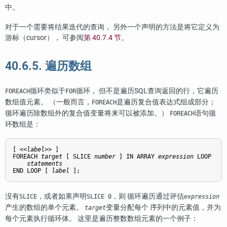
中。
对于一个需要将结果迭代的查询， 另外一个声明的方法是将它定义为
游标（cursor）， 可参阅
第 40.7.4 节
。
40.6.5. 遍历数组
循环类似于
循环， 但不是遍历SQL查询返回的行，它遍历
FOREACH
FOR
数组值元素。 （一般而言，
是遍历复合值表达式组成部分；
FOREACH
循环遍历除数组外的复合值变量将来可以被添加。）
语句循
FOREACH
环数组是：
[
 <<
label
>> 
]

FOREACH 
target
 [
 SLICE 
number
] IN ARRAY 
expression
 LOOP

statements
END LOOP [
label
];
没有
，或者如果声明
，则 循环遍历通过评估
SLICE
SLICE 0
expression
产生的数组的单个元素。
变量分配每个 序列中的元素值，并为
target
每个元素执行循环体。 这里是遍历整数数组元素的一个例子：