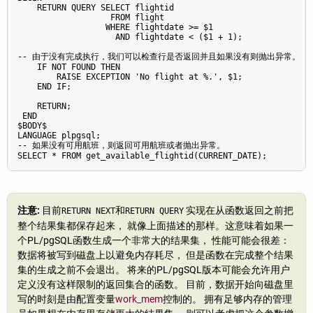
    RETURN QUERY SELECT flightid

                   FROM flight

                  WHERE flightdate >= $1

                    AND flightdate < ($1 + 1);

-- 由于没有完成执行，我们可以检查行是否返回并且如果没有则抛出异常。

    IF NOT FOUND THEN

        RAISE EXCEPTION 'No flight at %.', $1;

    END IF;

    RETURN;

 END

$BODY$

LANGUAGE plpgsql;

-- 如果没有可用航班，则返回可用航班或者抛出异常。

SELECT * FROM get_available_flightid(CURRENT_DATE);
注意:
目前
和
实现在从函数返回之前把
RETURN NEXT
RETURN QUERY
整个结果集都保存起来， 就像上面描述的那样。这意味着如果一
个
PL/pgSQL
函数生成一个非常大的结果集， 性能可能会很差：
数据将被写到磁盘上以避免内存耗尽， 但是函数在完成整个结果
集的生成之前不会退出。 将来的
PL/pgSQL
版本可能会允许用户
定义没有这样限制的返回集合的函数。 目前，数据开始向磁盘里
写的时刻是由配置变量
work_mem
控制的。 拥有足够内存的管理