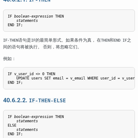
IF 
boolean-expression
 THEN

statements
END IF;
语句是
的最简单形式。如果条件为真， 在
和
之
IF-THEN
IF
THEN
END IF
间的语句将被执行。 否则，将忽略它们。
例如：
IF v_user_id <> 0 THEN

    UPDATE users SET email = v_email WHERE user_id = v_user_i
END IF;
40.6.2.2.
IF-THEN-ELSE
IF 
boolean-expression
 THEN

statements
ELSE

statements
END IF;