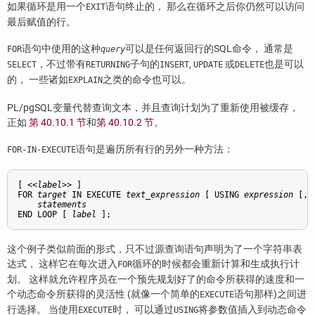
如果循环是用一个
语句终止的， 那么在循环之后你仍然可以访问
EXIT
最后赋值的行。
语句中使用的这种
可以是任何返回行的SQL命令， 通常是
FOR
query
，不过带有
子句的
,
或
也是可以
SELECT
RETURNING
INSERT
UPDATE
DELETE
的， 一些诸如
之类的命令也可以。
EXPLAIN
PL/pgSQL
变量代替查询文本，并且查询计划为了重新使用被缓存，
正如
第 40.10.1 节
和
第 40.10.2 节
。
语句是遍历所有行的另外一种方法：
FOR-IN-EXECUTE
[
 <<
label
>> 
]

FOR 
target
 IN EXECUTE 
text_expression
 [
 USING 
expression
 [
, 
statements
END LOOP [
label
];
这个例子类似前面的形式，只不过源查询语句声明为了一个字符串表
达式， 这样它在每次进入
循环的时候都会重新计算和生成执行计
FOR
划。 这样就允许程序员在一个预先规划好了的命令所获得的速度和一
个动态命令所获得的灵活性 (就像一个简单的
语句那样)之间进
EXECUTE
行选择。 当使用
时， 可以通过
将参数值插入到动态命令
EXECUTE
USING