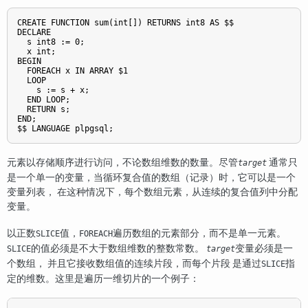
CREATE FUNCTION sum(int[]) RETURNS int8 AS $$

DECLARE

  s int8 := 0;

  x int;

BEGIN

  FOREACH x IN ARRAY $1

  LOOP

    s := s + x;

  END LOOP;

  RETURN s;

END;

$$ LANGUAGE plpgsql;
元素以存储顺序进行访问，不论数组维数的数量。尽管
通常只
target
是一个单一的变量，当循环复合值的数组（记录）时，它可以是一个
变量列表， 在这种情况下，每个数组元素，从连续的复合值列中分配
变量。
以正数
值，
遍历数组的元素部分，而不是单一元素。
SLICE
FOREACH
的值必须是不大于数组维数的整数常数。
变量必须是一
SLICE
target
个数组， 并且它接收数组值的连续片段，而每个片段 是通过
指
SLICE
定的维数。这里是遍历一维切片的一个例子：