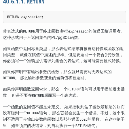
40.6.1.1.
RETURN
RETURN 
expression
;
带表达式的
用于终止函数 并把
的值返回给调用者。
RETURN
expression
这种形式用于不返回集合的
PL/pgSQL
函数。
如果函数中返回标量类型，那么表达式结果将被自动转换成函数的返
回类型， 就像在赋值中描述的那样。但是要返回一个复合(行)数值，
你必须写一个准确提供需求列集合的表达式，这可能需要显式转换。
如果你声明带有输出参数的函数，那么就只需要写无表达式的
。 那么输出参数变量的当前值将被返回。
RETURN
如果你声明函数返回
，那么一个
语句可以用于提前退出函
void
RETURN
数； 但是不要在
后面写一个表达式。
RETURN
一个函数的返回值不能是未定义。 如果控制到达了函数最顶层的块而
没有碰到一个
语句， 那么它就会发生一个错误。不过，这个限
RETURN
制不适用于带输出参数的函数以及那些返回
的函数。 在这些例子
void
里，如果顶层的块结束，则自动执行一个
语句。
RETURN