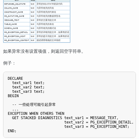
text
异常的SQLSTATE错误代码
RETURNED_SQLSTATE
text
与异常相关的列名
COLUMN_NAME
text
与异常相关的约束名
CONSTRAINT_NAME
text
与异常相关的数据类型名
PG_DATATYPE_NAME
text
异常的主要消息文本
MESSAGE_TEXT
text
与异常相关的表名
TABLE_NAME
text
与异常相关的模式名
SCHEMA_NAME
text
异常的详细消息文本，如果有的话
PG_EXCEPTION_DETAIL
text
异常的提示消息文本，如果有的话
PG_EXCEPTION_HINT
text
描述调用堆栈的文本线程
PG_EXCEPTION_CONTEXT
如果异常没有设置项值，则返回空字符串。
例子：
DECLARE

  text_var1 text;

  text_var2 text;

  text_var3 text;

BEGIN

  -- 一些处理可能引起异常

  ...

EXCEPTION WHEN OTHERS THEN

  GET STACKED DIAGNOSTICS text_var1 = MESSAGE_TEXT,

                          text_var2 = PG_EXCEPTION_DETAIL,

                          text_var3 = PG_EXCEPTION_HINT;

END;