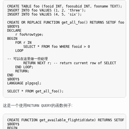
CREATE TABLE foo (fooid INT, foosubid INT, fooname TEXT);

INSERT INTO foo VALUES (1, 2, 'three');

INSERT INTO foo VALUES (4, 5, 'six');

CREATE OR REPLACE FUNCTION get_all_foo() RETURNS SETOF foo AS
$BODY$

DECLARE

    r foo%rowtype;

BEGIN

    FOR r IN

        SELECT * FROM foo WHERE fooid > 0

    LOOP

-- 可以在这里做一些处理

        RETURN NEXT r; -- return current row of SELECT

    END LOOP;

    RETURN;

END

$BODY$

LANGUAGE plpgsql;

SELECT * FROM get_all_foo();
这是一个使用
的函数例子:
RETURN QUERY
CREATE FUNCTION get_available_flightid(date) RETURNS SETOF in
$BODY$

BEGIN
