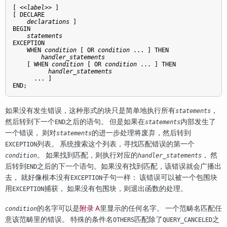
[
 <<
label
>> 
]

[
 DECLARE

declarations
]

BEGIN

statements
EXCEPTION

    WHEN 
condition
 [
 OR 
condition
 ... 
] THEN

handler_statements
    [
 WHEN 
condition
 [
 OR 
condition
 ... 
] THEN

handler_statements
      ... 
]

END;
如果没有发生错误，这种形式的块只是简单地执行所有
，
statements
然后转到下一个
之后的语句。 但是如果在
内部发生了
END
statements
一个错误， 则对
的进一步处理将废弃，然后转到
statements
列表。 系统搜索这个列表，寻找匹配错误的第一个
EXCEPTION
。 如果找到匹配，则执行对应的
， 然
condition
handler_statements
后转到
之后的下一个语句。如果没有找到匹配，该错误就会广播出
END
去， 就好像根本没有
子句一样： 该错误可以被一个包围块
EXCEPTION
用
捕获， 如果没有包围块，则退出函数的处理。
EXCEPTION
的名字可以是
附录 A
里显示的任何名字。 一个范畴名匹配任
condition
意该范畴里的错误。 特殊的条件名
匹配除了
之
OTHERS
QUERY_CANCELED