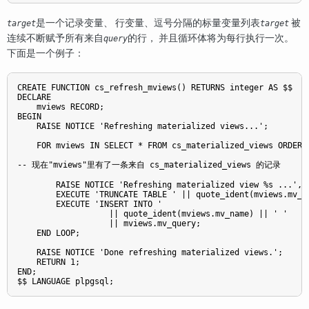
是一个记录变量、 行变量、逗号分隔的标量变量列表
被
target
target
连续不断赋予所有来自
的行， 并且循环体将为每行执行一次。
query
下面是一个例子：
CREATE FUNCTION cs_refresh_mviews() RETURNS integer AS $$

DECLARE

    mviews RECORD;

BEGIN

    RAISE NOTICE 'Refreshing materialized views...';

    FOR mviews IN SELECT * FROM cs_materialized_views ORDER B
-- 现在"mviews"里有了一条来自 cs_materialized_views 的记录 

        RAISE NOTICE 'Refreshing materialized view %s ...', q
        EXECUTE 'TRUNCATE TABLE ' || quote_ident(mviews.mv_na
        EXECUTE 'INSERT INTO '

                   || quote_ident(mviews.mv_name) || ' '

                   || mviews.mv_query;

    END LOOP;

    RAISE NOTICE 'Done refreshing materialized views.';

    RETURN 1;

END;

$$ LANGUAGE plpgsql;