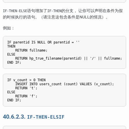
语句增加了
的分支， 让你可以声明在条件为假
IF-THEN-ELSE
IF-THEN
的时候执行的语句。（请注意这包含条件是NULL的情况）。
例如：
IF parentid IS NULL OR parentid = ''

THEN

    RETURN fullname;

ELSE

    RETURN hp_true_filename(parentid) || '/' || fullname;

END IF;
IF v_count > 0 THEN

    INSERT INTO users_count (count) VALUES (v_count);

    RETURN 't';

ELSE

    RETURN 'f';

END IF;
40.6.2.3.
IF-THEN-ELSIF