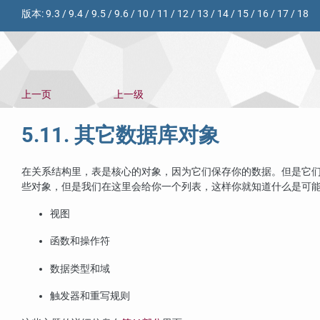
版本:
9.3
/
9.4
/
9.5
/
9.6
/
10
/
11
/
12
/
13
/
14
/
15
/
16
/
17
/
18
上一页
上一级
5.11. 其它数据库对象
在关系结构里，表是核心的对象，因为它们保存你的数据。但是它们
些对象，但是我们在这里会给你一个列表，这样你就知道什么是可
视图
函数和操作符
数据类型和域
触发器和重写规则