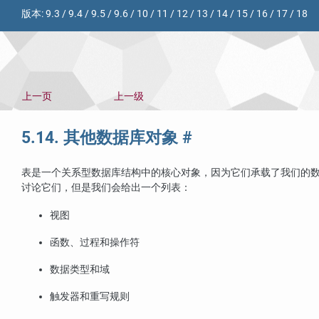
版本:
9.3
/
9.4
/
9.5
/
9.6
/
10
/
11
/
12
/
13
/
14
/
15
/
16
/
17
/
18
上一页
上一级
5.14. 其他数据库对象
#
表是一个关系型数据库结构中的核心对象，因为它们承载了我们的
讨论它们，但是我们会给出一个列表：
视图
函数、过程和操作符
数据类型和域
触发器和重写规则