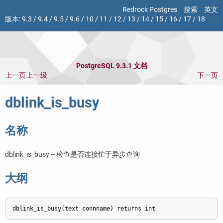
Redrock Postgres
搜索
英文
版本:
9.3
/
9.4
/
9.5
/
9.6
/
10
/
11
/
12
/
13
/
14
/
15
/
16
/
17
/
18
PostgreSQL 9.3.1 文档
上一页
上一级
下一页
dblink_is_busy
名称
dblink_is_busy -- 检查是否连接忙于异步查询
大纲
dblink_is_busy(text connname) returns int