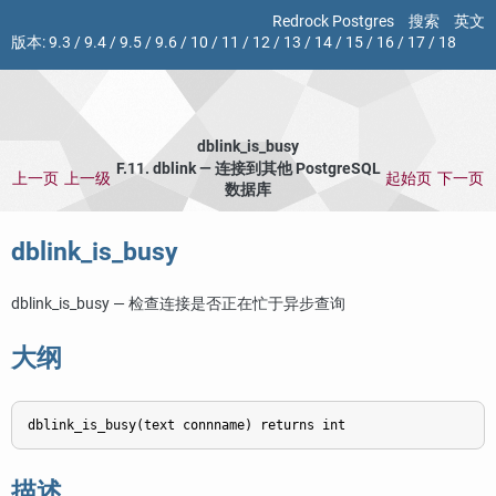
Redrock Postgres
搜索
英文
版本:
9.3
/
9.4
/
9.5
/
9.6
/
10
/
11
/
12
/
13
/
14
/
15
/
16
/
17
/
18
dblink_is_busy
F.11. dblink — 连接到其他 PostgreSQL
上一页
上一级
起始页
下一页
数据库
dblink_is_busy
dblink_is_busy — 检查连接是否正在忙于异步查询
大纲
描述