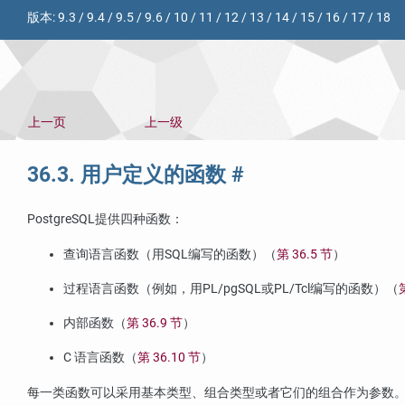
版本:
9.3
/
9.4
/
9.5
/
9.6
/
10
/
11
/
12
/
13
/
14
/
15
/
16
/
17
/
18
上一页
上一级
36.3. 用户定义的函数
#
PostgreSQL
提供四种函数：
查询语言函数（用
SQL
编写的函数）（
第 36.5 节
）
过程语言函数（例如，用
PL/pgSQL
或
PL/Tcl
编写的函数）（
内部函数（
第 36.9 节
）
C 语言函数（
第 36.10 节
）
每一类函数可以采用基本类型、组合类型或者它们的组合作为参数