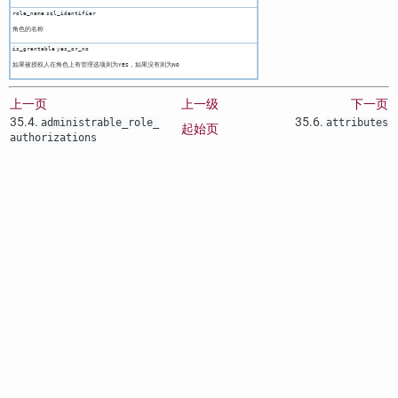
role_name
sql_identifier
角色的名称
is_grantable
yes_or_no
如果被授权人在角色上有管理选项则为
，如果没有则为
YES
NO
上一页
上一级
下一页
35.4.
35.6.
administrable_role_​
attributes
起始页
authorizations