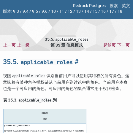
Redrock Postgres
搜索
英文
版本:
9.3
/
9.4
/
9.5
/
9.6
/
10
/
11
/
12
/
13
/
14
/
15
/
16
/
17
/
18
35.5.
applicable_roles
上一页
上一级
第 35 章 信息模式
起始页
下一页
35.5.
#
applicable_roles
视图
识别当前用户可以使用其特权的所有角色。这
applicable_roles
意味着有某种角色授权链从当前用户到讨论中的角色。当前用户本身
也是一个可应用的角色。可应用的角色的集合通常用于权限检查。
表 35.3.
列
applicable_roles
列类型
描述
grantee
sql_identifier
授予此角色成员的角色名称（可以是当前用户，或在嵌套角色成员的情况下不同的角色）