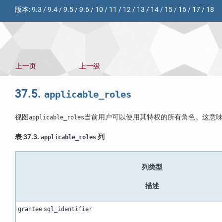
版本:
9.3
/
9.4
/
9.5
/
9.6
/
10
/
11
/
12
/
13
/
14
/
15
/
16
/
17
/
18
上一页
上一级
37.5.
applicable_roles
视图
当前用户可以使用其特权的所有角色。这意
applicable_roles
表 37.3.
列
applicable_roles
列类型
描述
grantee
sql_identifier