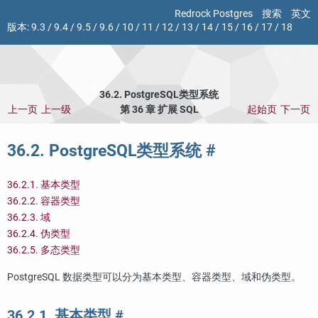
Redrock Postgres
搜索
英文
版本:
9.3
/
9.4
/
9.5
/
9.6
/
10
/
11
/
12
/
13
/
14
/
15
/
16
/
17
/
18
36.2.
PostgreSQL
类型系统
上一页
上一级
第 36 章 扩展
SQL
起始页
下一页
36.2.
PostgreSQL
类型系统
#
36.2.1. 基本类型
36.2.2. 容器类型
36.2.3. 域
36.2.4. 伪类型
36.2.5. 多态类型
PostgreSQL
数据类型可以分为基本类型、容器类型、域和伪类型。
36.2.1. 基本类型
#