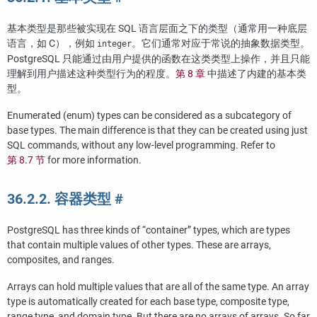
基本类型是那些被实现在
SQL
语言层面之下的类型（通常用一种底层
语言，如 C），例如
。它们通常对应于常说的抽象数据类型。
integer
PostgreSQL
只能通过由用户提供的函数在这类类型上操作，并且只能
理解到用户描述这种类型行为的程度。
第 8 章
中描述了内建的基本类
型。
Enumerated (enum) types can be considered as a subcategory of
base types. The main difference is that they can be created using just
SQL
commands, without any low-level programming. Refer to
第 8.7 节
for more information.
36.2.2. 容器类型
#
PostgreSQL
has three kinds of
“
container
”
types, which are types
that contain multiple values of other types. These are arrays,
composites, and ranges.
Arrays can hold multiple values that are all of the same type. An array
type is automatically created for each base type, composite type,
range type, and domain type. But there are no arrays of arrays. So far