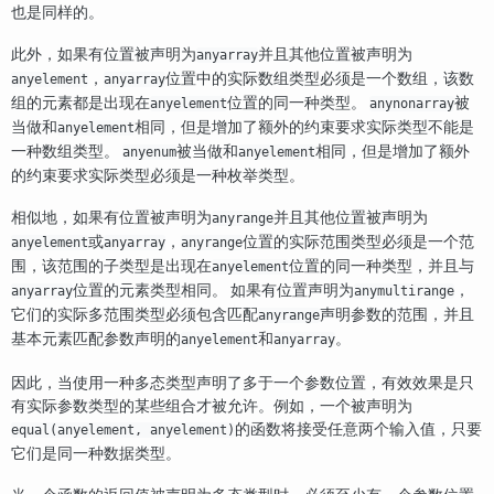
也是同样的。
此外，如果有位置被声明为
并且其他位置被声明为
anyarray
，
位置中的实际数组类型必须是一个数组，该数
anyelement
anyarray
组的元素都是出现在
位置的同一种类型。
被
anyelement
anynonarray
当做和
相同，但是增加了额外的约束要求实际类型不能是
anyelement
一种数组类型。
被当做和
相同，但是增加了额外
anyenum
anyelement
的约束要求实际类型必须是一种枚举类型。
相似地，如果有位置被声明为
并且其他位置被声明为
anyrange
或
，
位置的实际范围类型必须是一个范
anyelement
anyarray
anyrange
围，该范围的子类型是出现在
位置的同一种类型，并且与
anyelement
位置的元素类型相同。 如果有位置声明为
，
anyarray
anymultirange
它们的实际多范围类型必须包含匹配
声明参数的范围，并且
anyrange
基本元素匹配参数声明的
和
。
anyelement
anyarray
因此，当使用一种多态类型声明了多于一个参数位置，有效效果是只
有实际参数类型的某些组合才被允许。例如，一个被声明为
的函数将接受任意两个输入值，只要
equal(anyelement, anyelement)
它们是同一种数据类型。