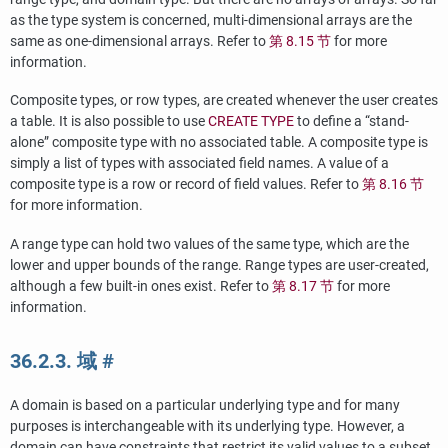
as the type system is concerned, multi-dimensional arrays are the
same as one-dimensional arrays. Refer to
第 8.15 节
for more
information.
Composite types, or row types, are created whenever the user creates
a table. It is also possible to use
CREATE TYPE
to define a
“
stand-
alone
”
composite type with no associated table. A composite type is
simply a list of types with associated field names. A value of a
composite type is a row or record of field values. Refer to
第 8.16 节
for more information.
A range type can hold two values of the same type, which are the
lower and upper bounds of the range. Range types are user-created,
although a few built-in ones exist. Refer to
第 8.17 节
for more
information.
36.2.3. 域
#
A domain is based on a particular underlying type and for many
purposes is interchangeable with its underlying type. However, a
domain can have constraints that restrict its valid values to a subset