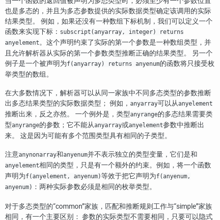
当一个函数的返回值被声明为多态类型时，必须至少有一个参数位置
也是多态的，并且为多态参数提供的实际数据类型确定该调用的实际
结果类型。 例如，如果还没有一种数组下标机制，我们可以定义一个
函数来实现下标：
subscript(anyarray, integer) returns
。这个声明约束了实际的第一个参数是一种数组类型，并
anyelement
且允许解析器从实际的第一个参数类型推断正确的结果类型。 另一个
例子是一个被声明为
的函数将只接受枚
f(anyarray) returns anyenum
举类型的数组。
在大多数情况下，解析器可以从同一家族中不同多态类型的参数推断
出多态结果类型的实际数据类型； 例如，
可以从
anyarray
anyelement
推断出来，反之亦然。 一个例外是，类型
的多态结果需要类
anyrange
型
的参数；它不能从
或
参数中推断出
anyrange
anyarray
anyelement
来。 这是因为可能有多个范围类型具有相同的子类型。
注意
和
并不表示独立的类型变量，它们是和
anynonarray
anyenum
相同的类型，只是有一个额外的约束。例如，将一个函数
anyelement
声明为
等效于把它声明为
f(anyelement, anyenum)
f(anyenum,
：两种实际参数必须是相同的枚举类型。
anyenum)
对于多态类型的
“
common
”
家族，匹配和推断规则工作与
“
simple
”
家族
相同，有一个主要区别： 参数的实际类型不需要相同，只要可以隐式