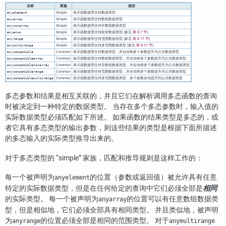
名称
家族
描述
Simple
表示函数接受任何数据类型
anyelement
Simple
表示函数接受任何数组数据类型
anyarray
Simple
表示函数接受任何非数组数据类型
anynonarray
Simple
表示函数接受任何枚举数据类型 (参见
第 8.7 节
)
anyenum
Simple
表示函数接受任何范围数据类型 (参见
第 8.17 节
)
anyrange
Simple
表示函数接受任何多范围数据类型 (参见
第 8.17 节
)
anymultirange
Common
表示函数接受任何数据类型，并自动将多个参数提升为公共数据类型
anycompatible
Common
表示函数接受任何数组数据类型，并自动将多个参数提升为公共数据类型
anycompatiblearray
Common
表示函数接受任何非数组数据类型，并自动将多个参数提升为公共数据类型
anycompatiblenonarray
Common
表示函数接受任何范围数据类型，并自动将多个参数提升为公共数据类型
anycompatiblerange
Common
表示函数接受任何多范围数据类型，多个参数自动提升到公共数据类型
anycompatiblemultirange
多态参数和结果是相互关联的，并且它们在解析调用多态函数的查询
时被决定到一种特定的数据类型。 当存在多个多态参数时，输入值的
实际数据类型必须匹配如下所述。 如果函数的结果类型是多态的，或
者它具有多态类型的输出参数，则这些结果的类型是根据下面所描述
的多态输入的实际类型推导出来的。
对于多态类型的
“
simple
”
家族，匹配和推导规则是这样工作的：
每一个被声明为
的位置（参数或返回值）被允许具有任意
anyelement
特定的实际数据类型，但是在任何给定的查询中它们必须全部是
相同
的实际类型。 每一个被声明为
的位置可以有任意数组数据类
anyarray
型，但是相似地，它们必须全部具有相同类型。 并且类似地，被声明
为
的位置必须全部是相同的范围类型。 对于
anyrange
anymultirange