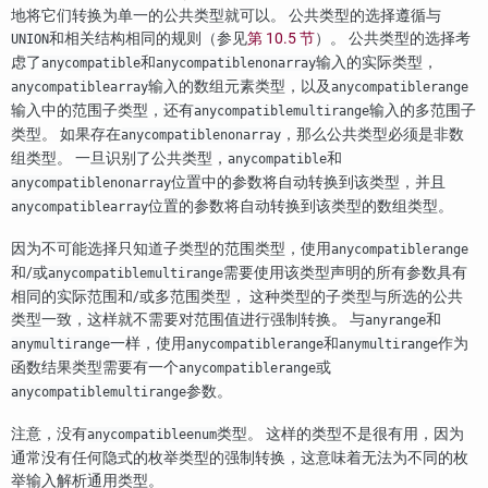
地将它们转换为单一的公共类型就可以。 公共类型的选择遵循与
和相关结构相同的规则（参见
第 10.5 节
）。 公共类型的选择考
UNION
虑了
和
输入的实际类型，
anycompatible
anycompatiblenonarray
输入的数组元素类型，以及
anycompatiblearray
anycompatiblerange
输入中的范围子类型，还有
输入的多范围子
anycompatiblemultirange
类型。 如果存在
，那么公共类型必须是非数
anycompatiblenonarray
组类型。 一旦识别了公共类型，
和
anycompatible
位置中的参数将自动转换到该类型，并且
anycompatiblenonarray
位置的参数将自动转换到该类型的数组类型。
anycompatiblearray
因为不可能选择只知道子类型的范围类型，使用
anycompatiblerange
和/或
需要使用该类型声明的所有参数具有
anycompatiblemultirange
相同的实际范围和/或多范围类型， 这种类型的子类型与所选的公共
类型一致，这样就不需要对范围值进行强制转换。 与
和
anyrange
一样，使用
和
作为
anymultirange
anycompatiblerange
anymultirange
函数结果类型需要有一个
或
anycompatiblerange
参数。
anycompatiblemultirange
注意，没有
类型。 这样的类型不是很有用，因为
anycompatibleenum
通常没有任何隐式的枚举类型的强制转换，这意味着无法为不同的枚
举输入解析通用类型。