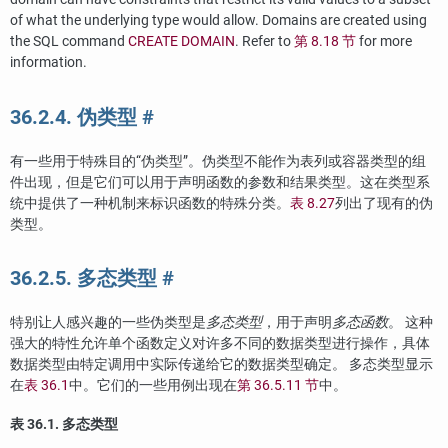
of what the underlying type would allow. Domains are created using
the
SQL
command
CREATE DOMAIN
. Refer to
第 8.18 节
for more
information.
36.2.4. 伪类型
#
有一些用于特殊目的
“
伪类型
”
。伪类型不能作为表列或容器类型的组
件出现，但是它们可以用于声明函数的参数和结果类型。这在类型系
统中提供了一种机制来标识函数的特殊分类。
表 8.27
列出了现有的伪
类型。
36.2.5. 多态类型
#
特别让人感兴趣的一些伪类型是
多态类型
，用于声明
多态函数
。 这种
强大的特性允许单个函数定义对许多不同的数据类型进行操作，具体
数据类型由特定调用中实际传递给它的数据类型确定。 多态类型显示
在
表 36.1
中。它们的一些用例出现在
第 36.5.11 节
中。
表 36.1. 多态类型