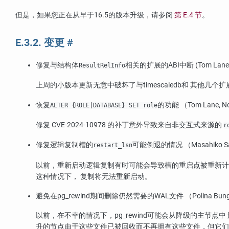
但是，如果您正在从早于16.5的版本升级，请参阅
第 E.4 节
。
E.3.2. 变更
#
修复与结构体
相关的扩展的ABI中断 (Tom Lane
ResultRelInfo
上周的小版本更新无意中破坏了与
timescaledb
和 其他几个
恢复
的功能 （Tom Lane, N
ALTER {ROLE|DATABASE} SET role
修复 CVE-2024-10978 的补丁意外导致来自非交互式来源的
r
修复逻辑复制槽的
可能倒退的情况 （Masahiko S
restart_lsn
以前，重新启动逻辑复制有时可能会导致槽的重启点被重新计
这种情况下， 复制将无法重新启动。
避免在
pg_rewind
期间删除仍然需要的WAL文件 （Polina Bungina
以前，在不幸的情况下，
pg_rewind
可能会从降级的主节点中
升的节点由于这些文件已被回收而不再拥有这些文件，但它们