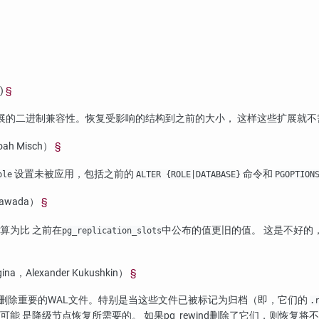
)
§
扩展的二进制兼容性。恢复受影响的结构到之前的大小， 这样这些扩展就
oah Misch）
§
设置未被应用，包括之前的
命令和
ole
ALTER {ROLE|DATABASE}
PGOPTION
awada）
§
算为比 之前在
中公布的值更旧的值。 这是不好的
pg_replication_slots
，Alexander Kukushkin）
§
 删除重要的WAL文件。特别是当这些文件已被标记为归档（即，它们的
.
可能 是降级节点恢复所需要的。 如果
pg_rewind
删除了它们，则恢复将不