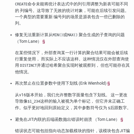
命令未能将统计表达式中的列引用调整为新表可能不同
CREATE
的 列编号。这导致了无效的统计对象，可能在后续引发问题。
一个典型的需要重新 编号列的场景是源表包含一些已删除的
列。
修复无法重新计算从
或
聚合生成的子查询的问题
MIN()
MAX()
（Tom Lane）
§
在某些情况下，外部查询某一行计算的聚合结果可能会被后续
行重复使用， 而实际上不应该这样。这种情况仅在外部查询使
用
并通过哈希聚合实现时被观察到， 但也可能存在其
DISTINCT
他情况。
再次禁止在位置参数中使用下划线 (Erik Wienhold)
§
从v16版本开始，我们允许整数字面量包含下划线。 这一更改
导致像
这样的输入被视为单个标记， 但它并未正确工
$1_234
作。似乎更好地回到原始定义，其中参数符号仅为
后跟数字。
$
避免在JIT内联的后端函数抛出错误时崩溃 （Tom Lane）
§
错误状态可能包括指向动态加载模块的指针，该模块包含JIT编