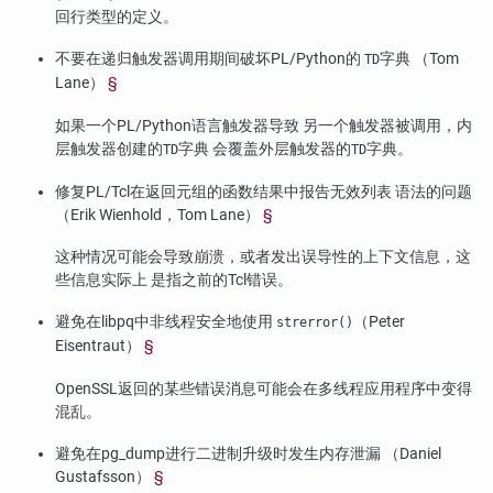
回行类型的定义。
不要在递归触发器调用期间破坏
PL/Python
的
字典 （Tom
TD
Lane）
§
如果一个
PL/Python
语言触发器导致 另一个触发器被调用，内
层触发器创建的
字典 会覆盖外层触发器的
字典。
TD
TD
修复
PL/Tcl
在返回元组的函数结果中报告无效列表 语法的问题
（Erik Wienhold，Tom Lane）
§
这种情况可能会导致崩溃，或者发出误导性的上下文信息，这
些信息实际上 是指之前的Tcl错误。
避免在
libpq
中非线程安全地使用
（Peter
strerror()
Eisentraut）
§
OpenSSL返回的某些错误消息可能会在多线程应用程序中变得
混乱。
避免在
pg_dump
进行二进制升级时发生内存泄漏 （Daniel
Gustafsson）
§