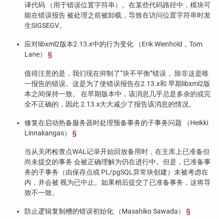
译代码 （用于错误位置字符串）。在某些代码路径中，模块可
能在错误报告 被处理之前被卸载，导致在访问位置字符串时发
生SIGSEGV。
应对
libxml2
版本2.13.x中的行为变化 （Erik Wienhold，Tom
Lane）
§
值得注意的是，我们现在抑制了
“
块不平衡
”
错误， 除非这是唯
一报告的错误。这是为了使错误报告在2.13.x和 早期
libxml2
版
本之间保持一致。 在早期版本中，该消息几乎总是多余的或完
全不正确的，因此 2.13.x大大减少了报告该消息的情况。
修复在启动热备服务器时处理预备事务的子事务问题 （Heikki
Linnakangas）
§
当从关闭检查点WAL记录开始回放备用时，在主库上已准备但
尚未提交的事务 会被正确理解为仍在进行中。但是，已准备事
务的子事务（由保存点或
PL/pgSQL
异常块创建）未被考虑在
内，并会被 视为已中止。如果稍后提交了已准备事务，这将导
致不一致。
防止逻辑复制槽的错误初始化 （Masahiko Sawada）
§