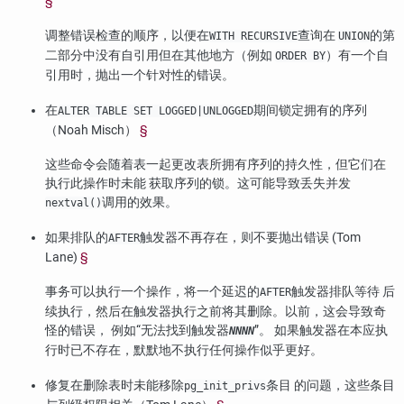
§
调整错误检查的顺序，以便在
查询在
的第
WITH RECURSIVE
UNION
二部分中没有自引用但在其他地方（例如
）有一个自
ORDER BY
引用时，抛出一个针对性的错误。
在
期间锁定拥有的序列
ALTER TABLE SET LOGGED|UNLOGGED
（Noah Misch）
§
这些命令会随着表一起更改表所拥有序列的持久性，但它们在
执行此操作时未能 获取序列的锁。这可能导致丢失并发
调用的效果。
nextval()
如果排队的
触发器不再存在，则不要抛出错误 (Tom
AFTER
Lane)
§
事务可以执行一个操作，将一个延迟的
触发器排队等待 后
AFTER
续执行，然后在触发器执行之前将其删除。以前，这会导致奇
怪的错误， 例如
“
无法找到触发器
”
。 如果触发器在本应执
NNNN
行时已不存在，默默地不执行任何操作似乎更好。
修复在删除表时未能移除
条目 的问题，这些条目
pg_init_privs