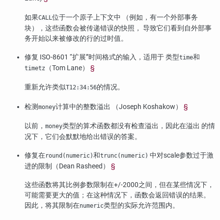
如果
位于一个原子上下文中 （例如，有一个外部事务
CALL
块），这些函数会被传递错误的快照， 导致它们看到自外部事
务开始以来被修改的行的过时值。
修复 ISO-8601
“
扩展
”
时间格式的输入，适用于 类型
和
time
（Tom Lane）
§
timetz
重新允许类似
的情况。
T12:34:56
检测
计算中的整数溢出 （Joseph Koshakow）
§
money
以前，
类型的算术函数都没有检查溢出，因此在溢出 的情
money
况下，它们会默默地给出错误的答案。
修复在
和
中对scale参数过于激
round(numeric)
trunc(numeric)
进的限制（Dean Rasheed）
§
这些函数将其比例参数限制在+/-2000之间，但在某些情况下，
可能需要更大的值；在这种情况下，函数会返回错误的结果。
因此，将其限制在
类型的实际允许范围内。
numeric