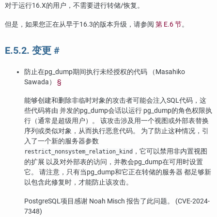
对于运行16.X的用户，不需要进行转储/恢复。
但是，如果您正在从早于16.3的版本升级，请参阅
第 E.6 节
。
E.5.2. 变更
#
防止在
pg_dump
期间执行未经授权的代码 （Masahiko
Sawada）
§
能够创建和删除非临时对象的攻击者可能会注入SQL代码，这
些代码将由 并发的
pg_dump
会话以运行
pg_dump
的角色权限执
行（通常是超级用户）。 该攻击涉及用一个视图或外部表替换
序列或类似对象，从而执行恶意代码。 为了防止这种情况，引
入了一个新的服务器参数
，它可以禁用非内置视图
restrict_nonsystem_relation_kind
的扩展 以及对外部表的访问，并教会
pg_dump
在可用时设置
它。 请注意，只有当
pg_dump
和它正在转储的服务器 都足够新
以包含此修复时，才能防止该攻击。
PostgreSQL
项目感谢 Noah Misch 报告了此问题。 (CVE-2024-
7348)