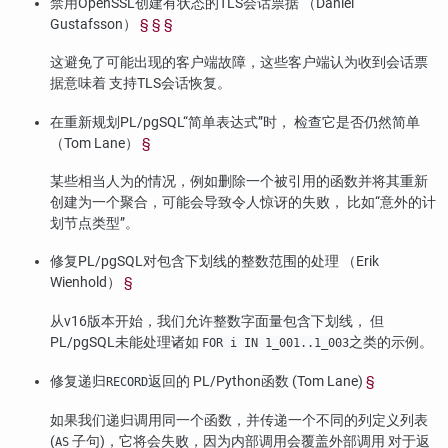
禁用OpenSSL创建有状态的TLS会话票据 （Daniel
Gustafsson）
§
§
§
这避免了可能出现的客户端故障，这些客户端认为收到会话票
据意味着 支持TLS会话恢复。
在重新规划
PL/pgSQL
“
简单表达式
”
时， 检查它是否仍然简单
（Tom Lane）
§
某些相当人为的情况，例如删除一个被引用的函数并将其重新
创建为一个聚合，可能会导致令人惊讶的失败， 比如
“
意外的计
划节点类型
”
。
修复
PL/pgSQL
对包含下划线的整数范围的处理 （Erik
Wienhold）
§
从v16版本开始，我们允许整数字面量包含下划线， 但
PL/pgSQL
未能处理诸如
之类的示例。
FOR i IN 1_001..1_003
修复递归
返回的
PL/Python
函数 (Tom Lane)
§
RECORD
如果我们递归调用同一个函数，并传递一个不同的列定义列表
(
子句)，它将会失败，因为内部调用会覆盖外部调用 对于返
AS