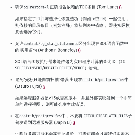
确保
正确报告依赖的TOC条目 (Tom Lane)
§
pg_restore
-l
如果指定了
并与选择性恢复选项（例如
或
）一起使用，
-l
-n
-N
则依赖的目录条目（例如注释）将从列表中省略， 即使实际恢
复会选择它们。
允许
区分出现在SQL语言函数中
contrib/pg_stat_statements
的 实用语句 (Anthonin Bonnefoy)
§
SQL语言函数执行器未能传递为实用程序计算的查询ID （非
/
/
/
/
）语句。
SELECT
INSERT
UPDATE
DELETE
MERGE
避免
“
光标只能向前扫描
”
错误 出现在
中
contrib/postgres_fdw
(Etsuro Fujita)
§
如果远程服务器是v15或更高版本，并且外部表映射到一个非简
单的远程视图， 则可能会发生此错误。
在
中，不要将
子
contrib/postgres_fdw
FETCH FIRST WITH TIES
句发送到远程服务器 (Japin Li)
§
远程服务器可能不会实现此条款，或者可能会以与我们本地不