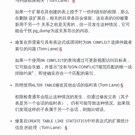
与列级权限相关（Tom Lane）
§
如果一个扩展在其创建的表上授予了一些列级别的权限，那么
在删除 该扩展后，相关的目录条目会保留。这在表的OID被重
新用于另一个 关系之前是无害的，但一旦发生这种情况，它可
能会干扰
pg_dump
为该关系导出的内容。
修复在所需索引具有表达式或谓词时为
选择仲裁者
ON CONFLICT
索引的问题 (Tom Lane)
§
如果一个使用
的查询通过可更新视图访问目标表，
ON CONFLICT
它可能会失败，并显示
“
没有与ON CONFLICT规范匹配的唯一或
排除约束
”
， 即使确实存在一个匹配的索引。
拒绝使用
修改其他会话的临时表 (Tom Lane)
§
ALTER TABLE
权限检查通常会阻止这种情况的发生，但通过修改父表（其子
表是另一个会话的临时表）， 仍有可能导致这种情况。如果我
们发现这样的子表属于另一个会话，则抛出错误。
修复在
中对表达式的扩展统计
CREATE TABLE LIKE STATISTICS
信息 的处理（Tom Lane）
§