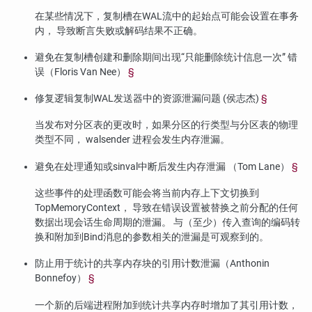
在某些情况下，复制槽在WAL流中的起始点可能会设置在事务
内， 导致断言失败或解码结果不正确。
避免在复制槽创建和删除期间出现
“
只能删除统计信息一次
”
错
误（Floris Van Nee）
§
修复逻辑复制WAL发送器中的资源泄漏问题 (侯志杰)
§
当发布对分区表的更改时，如果分区的行类型与分区表的物理
类型不同， walsender 进程会发生内存泄漏。
避免在处理通知或sinval中断后发生内存泄漏 （Tom Lane）
§
这些事件的处理函数可能会将当前内存上下文切换到
TopMemoryContext， 导致在错误设置被替换之前分配的任何
数据出现会话生命周期的泄漏。 与（至少）传入查询的编码转
换和附加到Bind消息的参数相关的泄漏是可观察到的。
防止用于统计的共享内存块的引用计数泄漏（Anthonin
Bonnefoy）
§
一个新的后端进程附加到统计共享内存时增加了其引用计数，