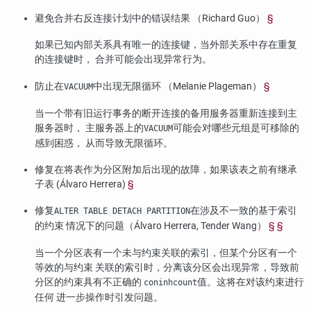
避免合并右反连接计划中的错误结果 （Richard Guo）
§
如果已知内部关系具有唯一的连接键，当外部关系中存在重复
的连接键时， 合并可能会出现异常行为。
防止在
中出现无限循环 （Melanie Plageman）
§
VACUUM
当一个带有旧运行事务的断开连接的备用服务器重新连接到主
服务器时， 主服务器上的
可能会对哪些元组是可移除的
VACUUM
感到困惑， 从而导致无限循环。
修复在将表作为分区附加后出现的故障，如果该表之前有继承
子表 (Álvaro Herrera)
§
修复
在涉及不一致的基于索引
ALTER TABLE DETACH PARTITION
的约束 情况下的问题（Álvaro Herrera, Tender Wang）
§
§
当一个分区表有一个未与约束关联的索引，但某个分区有一个
等效的与约束 关联的索引时，分离该分区会出现异常，导致前
分区的约束具有不正确的
值。这将在对该约束进行
coninhcount
任何 进一步操作时引发问题。