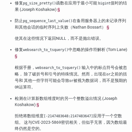
修复
函数在应用于最小可能
值时的结
pg_size_pretty()
bigint
果 (Joseph Koshakow)
§
防止
在备用服务器上的未记录序列
pg_sequence_last_value()
和其他会话的临时序列上失败（Nathan Bossart）
§
使其在这些情况下返回NULL，而不是抛出错误。
修复
中忽略的操作符解析 (Tom Lane)
websearch_to_tsquery()
§
根据手册，
输入中的标点符号会被忽
websearch_to_tsquery()
略， 除了破折号和引号的特殊情况。然而，出现在
之前的括
or
号和 其他一些字符可能会导致
被视为数据词，而不是预期的
or
运算符。
OR
检测在计算新数组维度时的另一个整数溢出情况 (Joseph
Koshakow)
§
拒绝将数组维度
应用于一个空数
[-2147483648:2147483647]
组。 这与CVE-2023-5869密切相关，但似乎无害，因为数组最
终仍然是空的。