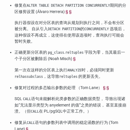
修复在
期间的分
ALTER TABLE DETACH PARTITION CONCURRENTLY
区修剪设置 (Álvaro Herrera)
§
§
执行器假设在对分区表的查询从规划到执行之间，不会有分区
被分离。 自从引入
的
选项后，
DETACH PARTITION
CONCURRENTLY
这种假设不再成立，这使得在使用该选项时，查询执行可能会
暂时失败。
正确更新分区表的
.
字段为零，当其最后一
pg_class
reltuples
个子分区被删除后 (Noah Misch)
§
第一次在这样的分区表上执行
时，必须同时更新
ANALYZE
，这导致
的更新丢失。
relhassubclass
reltuples
修复对过程的多态输出参数的处理 （Tom Lane）
§
§
SQL
语句未能解析此类参数的正确数据类型， 导致出现诸
CALL
如
“
无法显示类型为 anyelement 的值
”
之类的错误， 甚至直接崩
溃。（但
在
PL/pgSQL
中正常工作。）
CALL
修复从
语句的参数列表中调用的稳定函数的行为 (Tom
CALL
Lane)
§