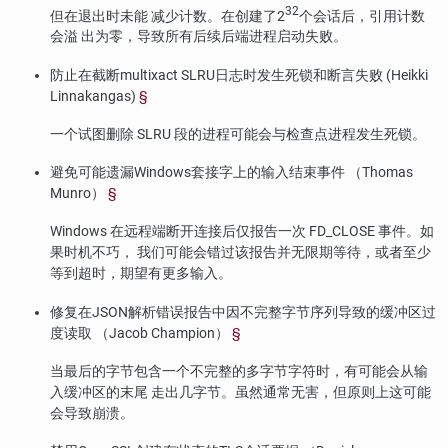
32
但在退出时未能 减少计数。在创建了2
个会话后，引用计数
会溢 出为零，导致所有后续后端进程启动失败。
防止在截断multixact SLRU日志时发生死锁和断言失败 (Heikki
Linnakangas)
§
一个试图删除 SLRU 段的进程可能会与检查点进程发生死锁。
避免可能遗漏Windows套接字上的输入结束事件 （Thomas
Munro）
§
Windows 在远程端断开连接后仅报告一次 FD_CLOSE 事件。如
果时机不巧， 我们可能会错过该报告并无限期等待，或者至少
等到超时，期望有更多输入。
修复在JSON解析错误报告中因不完整字节序列导致的缓冲区过
度读取 （Jacob Champion）
§
当最后的字节包含一个不完整的多字节字符时，有可能会从输
入缓冲区的末尾 走出几字节。虽然通常无害，但原则上这可能
会导致崩溃。