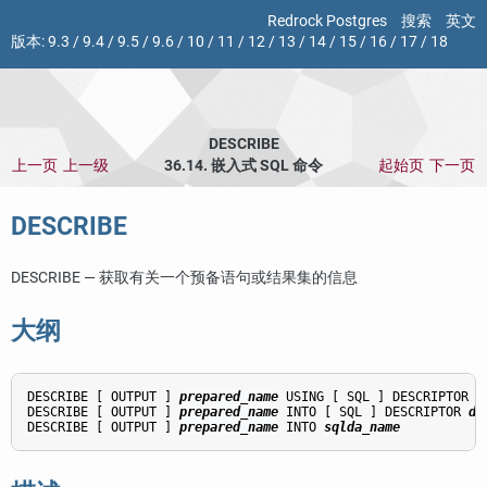
Redrock Postgres
搜索
英文
版本:
9.3
/
9.4
/
9.5
/
9.6
/
10
/
11
/
12
/
13
/
14
/
15
/
16
/
17
/
18
DESCRIBE
上一页
上一级
36.14. 嵌入式 SQL 命令
起始页
下一页
DESCRIBE
DESCRIBE — 获取有关一个预备语句或结果集的信息
大纲
DESCRIBE [ OUTPUT ] 
prepared_name
 USING [ SQL ] DESCRIPTOR 
d
DESCRIBE [ OUTPUT ] 
prepared_name
 INTO [ SQL ] DESCRIPTOR 
de
DESCRIBE [ OUTPUT ] 
prepared_name
 INTO 
sqlda_name