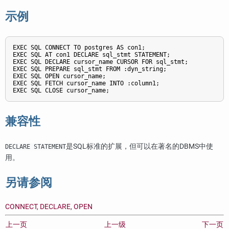
示例
EXEC SQL CONNECT TO postgres AS con1;

EXEC SQL AT con1 DECLARE sql_stmt STATEMENT;

EXEC SQL DECLARE cursor_name CURSOR FOR sql_stmt;

EXEC SQL PREPARE sql_stmt FROM :dyn_string;

EXEC SQL OPEN cursor_name;

EXEC SQL FETCH cursor_name INTO :column1;

兼容性
是SQL标准的扩展，但可以在著名的DBMS中使
DECLARE STATEMENT
用。
另请参阅
CONNECT
,
DECLARE
,
OPEN
上一页
上一级
下一页