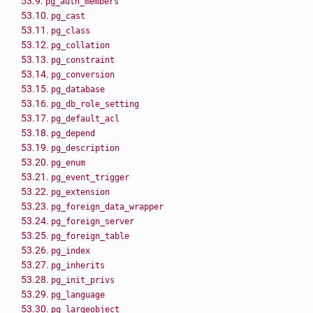
53.9.
pg_auth_members
53.10.
pg_cast
53.11.
pg_class
53.12.
pg_collation
53.13.
pg_constraint
53.14.
pg_conversion
53.15.
pg_database
53.16.
pg_db_role_setting
53.17.
pg_default_acl
53.18.
pg_depend
53.19.
pg_description
53.20.
pg_enum
53.21.
pg_event_trigger
53.22.
pg_extension
53.23.
pg_foreign_data_wrapper
53.24.
pg_foreign_server
53.25.
pg_foreign_table
53.26.
pg_index
53.27.
pg_inherits
53.28.
pg_init_privs
53.29.
pg_language
53.30.
pg_largeobject