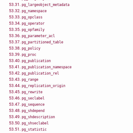
53.31.
pg_largeobject_metadata
53.32.
pg_namespace
53.33.
pg_opclass
53.34.
pg_operator
53.35.
pg_opfamily
53.36.
pg_parameter_acl
53.37.
pg_partitioned_table
53.38.
pg_policy
53.39.
pg_proc
53.40.
pg_publication
53.41.
pg_publication_namespace
53.42.
pg_publication_rel
53.43.
pg_range
53.44.
pg_replication_origin
53.45.
pg_rewrite
53.46.
pg_seclabel
53.47.
pg_sequence
53.48.
pg_shdepend
53.49.
pg_shdescription
53.50.
pg_shseclabel
53.51.
pg_statistic