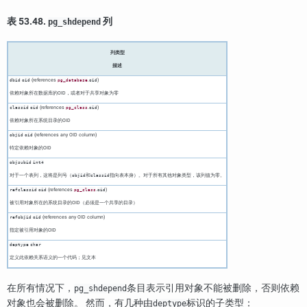
表 53.48.
列
pg_shdepend
列类型
描述
(references
.
)
dbid
oid
pg_database
oid
依赖对象所在数据库的OID，或者对于共享对象为零
(references
.
)
classid
oid
pg_class
oid
依赖对象所在系统目录的OID
(references any OID column)
objid
oid
特定依赖对象的OID
objsubid
int4
对于一个表列，这将是列号（
和
指向表本身）。对于所有其他对象类型，该列值为零。
objid
classid
(references
.
)
refclassid
oid
pg_class
oid
被引用对象所在的系统目录的OID（必须是一个共享的目录）
(references any OID column)
refobjid
oid
指定被引用对象的OID
deptype
char
定义此依赖关系语义的一个代码；见文本
在所有情况下，
条目表示引用对象不能被删除，否则依赖
pg_shdepend
对象也会被删除。 然而，有几种由
标识的子类型：
deptype