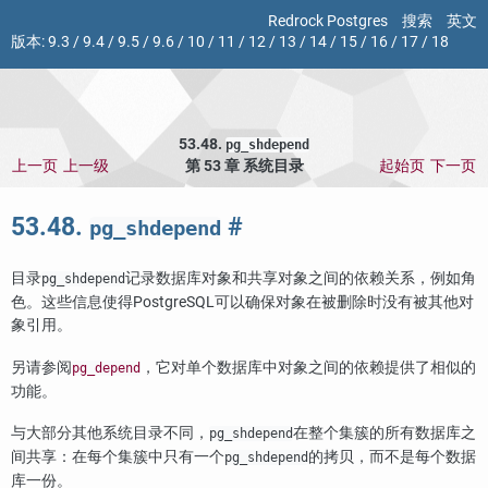
Redrock Postgres
搜索
英文
版本:
9.3
/
9.4
/
9.5
/
9.6
/
10
/
11
/
12
/
13
/
14
/
15
/
16
/
17
/
18
53.48.
pg_shdepend
上一页
上一级
第 53 章 系统目录
起始页
下一页
53.48.
#
pg_shdepend
目录
记录数据库对象和共享对象之间的依赖关系，例如角
pg_shdepend
色。这些信息使得
PostgreSQL
可以确保对象在被删除时没有被其他对
象引用。
另请参阅
，它对单个数据库中对象之间的依赖提供了相似的
pg_depend
功能。
与大部分其他系统目录不同，
在整个集簇的所有数据库之
pg_shdepend
间共享：在每个集簇中只有一个
的拷贝，而不是每个数据
pg_shdepend
库一份。